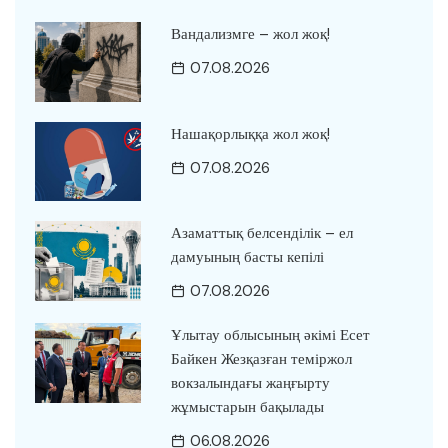
Вандализмге – жол жоқ!
07.08.2026
Нашақорлыққа жол жоқ!
07.08.2026
Азаматтық белсенділік – ел
дамуының басты кепілі
07.08.2026
Ұлытау облысының әкімі Есет
Байкен Жезқазған теміржол
вокзалындағы жаңғырту
жұмыстарын бақылады
06.08.2026