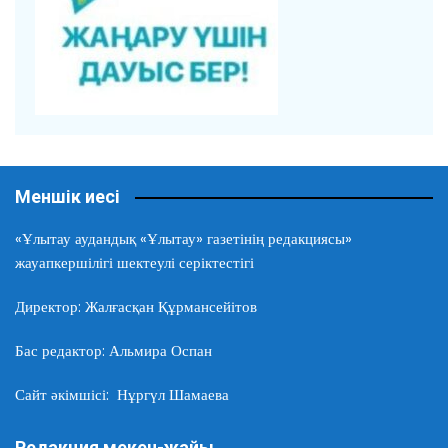
Меншік иесі
«Ұлытау аудандық «Ұлытау» газетінің редакциясы»
жауапкершілігі шектеулі серіктестігі
Директор: Жалғасқан Құрмансейітов
Бас редактор: Альмира Оспан
Сайт әкімшісі: Нұргүл Шамаева
Редакция мекен-жайы