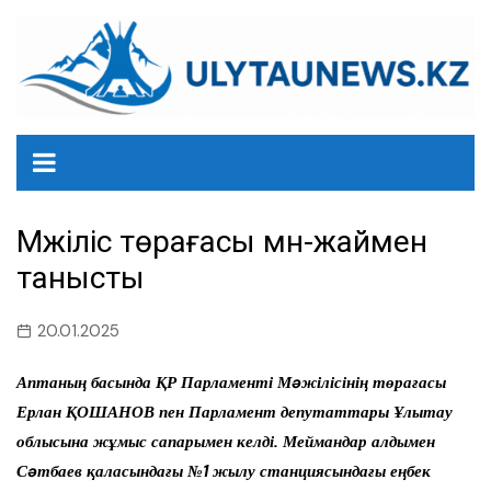
перейти
к
содержанию
Мәжіліс төрағасы мән-жаймен
танысты
20.01.2025
Аптаның басында ҚР Парламенті Мəжілісінің төрағасы
Ерлан ҚОШАНОВ пен Парламент депутаттары Ұлытау
облысына жұмыс сапарымен келді. Меймандар алдымен
Сəтбаев қаласындағы №1 жылу станциясындағы еңбек