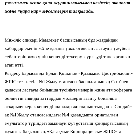
ұжымымен жəне қала жұртшылығымен кездесіп, экология
жəне «қара қар» мəселелерін талқылады.
Мəжіліс спикері Мемлекет басшысының бұл жағдайдан
хабардар екенін жəне қаланың экологиясын ластаудың жүйелі
себептерін жою үшін кешенді тексеру жүргізуді тапсырғанын
атап өтті.
Кездесу барысында Ерлан Қошанов «Қазақмыс Дистрибьюшн»
ЖШС-ге тиесілі №1 Жылу стансасы басшыларының Сəтбаев
қаласын ластауы бойынша түсініктемелерін жəне атмосфераға
бөлінетін зиянды заттардың мөлшерін азайту бойынша
атқарылу керек кешенді шаралар жоспарын тыңдады. Сондай-
ақ №1 Жылу стансасындағы №4 қазандықта орнатылған
эмульгатор түріндегі заманауи күл ұстағыш қондырғысының
жұмысы бақыланып, «Қазақмыс Корпорациясы» ЖШС-ға