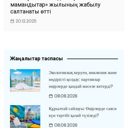
мамандықтар» жылының жабылу
салтанаты өтті
20.12.2025
Жаңалықтар таспасы
Экологиялық керуен, инклюзия және
өндірісті қолдау: партиялар
өңірлерде қандай мәселе көтерді?
08.08.2026
Құрылтай сайлауы: Өңірлерде саяси
күн тәртібі қалай түзіледі?
08.08.2026