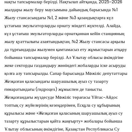
нақты тапсырмалар берілді. Нақтылап айтқанда, 2025-2026
жылдары жылу беру маусымына дайындық барысында №1
Жылу стансасындағы №1, 2 жəне №3 қазандықтарға күл
ұстағыш эмульгаторларды орнату міндеті жүктелді. Алайда,
күл ұстағыш эмульгаторларды орнатқаннан кейін станцияның
жылу қуаттылығы азаятындықтан, №2 Жылу стансасы арқылы
да тұрғындарды жылумен қамтамасыз ету жұмыстарын атқару
бойынша тапсырмалар берілді. Ал Ұлытау облысы əкімдігіне
жеке секторды газдандыру жөніндегі жобаларды іске асыруды
қолға алу тапсырылды. Сапар барысында Мəжіліс депутаттары
Жезқазған қаласындағы шаруашылық ауыз су тазарту
ғимаратындағы (гидроцех) жұмыспен де танысты.
Жезқазғандағы жүздесуде Мəжіліс төрағасы Үйтас-Айдос
топтық су жүйелерінің кезеңдерімен, Есқұла су құбырының
құрылысы жəне «Жезқазған қаласының шаруашылық ауыз су
тазарту құрылыстарын қайта жаңғырту» жобалары бойынша
Ұлытау облысының əкімдігіне, Қазақстан Республикасы Су