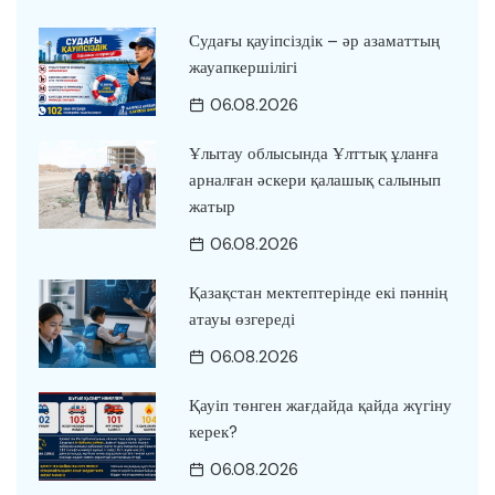
Судағы қауіпсіздік – әр азаматтың
жауапкершілігі
06.08.2026
Ұлытау облысында Ұлттық ұланға
арналған әскери қалашық салынып
жатыр
06.08.2026
Қазақстан мектептерінде екі пәннің
атауы өзгереді
06.08.2026
Қауіп төнген жағдайда қайда жүгіну
керек?
06.08.2026