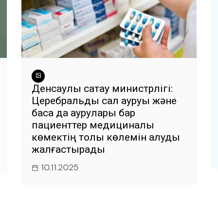
Денсаулық сақтау министрлігі:
Церебральды сал ауруы және
басқа да аурулары бар
пациенттер медициналық
көмектің толық көлемін алуды
жалғастырады
10.11.2025