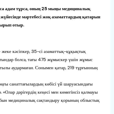
са адам тұрса, оның 25 мыңы медициналық
жүйесінде мәртебесі жоқ азаматтардың қатарын
ырып отыр.
жеке кәсіпкер, 35-сі азаматтық-құқықтық
атындар болса, тағы 475 жұмыскер үшін жұмыс
ылы аудармаған. Сонымен қатар, 219 тұрғынның
соңғы санаттағылардың көбісі үй шаруасындағы
 «Олар дәрігердің кеңесі мен көмегінсіз қалмауы
ауабын медициналық сақтандыру қорының облыстық