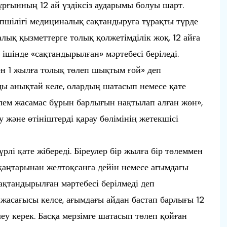
ғынның 12 ай үздіксіз аударымы болуы шарт.
пшілігі медициналық сақтандыруға тұрақты түрде
лық қызметтерге толық қолжетімділік жоқ. 12 айға
 ішінде «сақтандырылған» мәртебесі беріледі.
н 1 жылға толық төлеп шықтым ғой» деп
ды анықтай келе, олардың шатасып немесе қате
өлем жасамас бұрын барлығын нақтылап алған жөн»,
және өтініштерді қарау бөлімінің жетекшісі
рлі қате жібереді. Біреулер бір жылға бір төлеммен
 қаңтарынан желтоқсанға дейін немесе ағымдағы
ақтандырылған мәртебесі берілмеді деп
 жасағысы келсе, ағымдағы айдан бастап барлығы 12
еу керек. Басқа мерзімге шатасып төлеп қойған