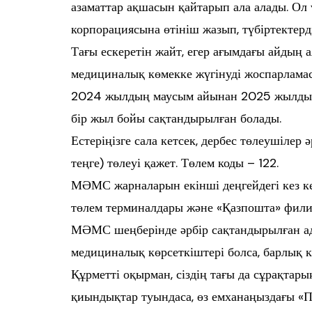
азаматтар ақшасын қайтарып ала алады. Ол
корпорациясына өтініш жазып, түбіртектерд
Тағы ескеретін жайт, егер ағымдағы айдың 
медициналық көмекке жүгінуді жоспарламаса
2024 жылдың маусым айынан 2025 жылдың 
бір жыл бойы сақтандырылған болады.
Естеріңізге сала кетсек, дербес төлеушілер
теңге) төлеуі қажет. Төлем коды – 122.
МӘМС жарналарын екінші деңгейдегі кез к
төлем терминалдары және «Қазпошта» фили
МӘМС шеңберінде әрбір сақтандырылған ад
медициналық көрсеткіштері болса, барлық к
Құрметті оқырман, сіздің тағы да сұрақтар
қиындықтар туындаса, өз емханаңыздағы «Па