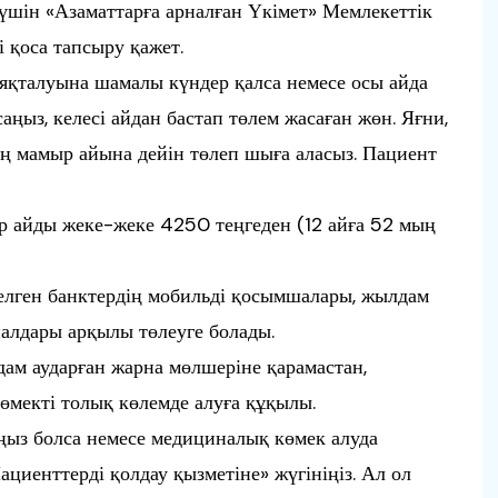
 үшін «Азаматтарға арналған Үкімет» Мемлекеттік
і қоса тапсыру қажет.
аяқталуына шамалы күндер қалса немесе осы айда
ңыз, келесі айдан бастап төлем жасаған жөн. Яғни,
мамыр айына дейін төлеп шыға аласыз. Пациент
 әр айды жеке-жеке 4250 теңгеден (12 айға 52 мың
елген банктердің мобильді қосымшалары, жылдам
алдары арқылы төлеуге болады.
ам аударған жарна мөлшеріне қарамастан,
өмекті толық көлемде алуға құқылы.
ыңыз болса немесе медициналық көмек алуда
циенттерді қолдау қызметіне» жүгініңіз. Ал ол