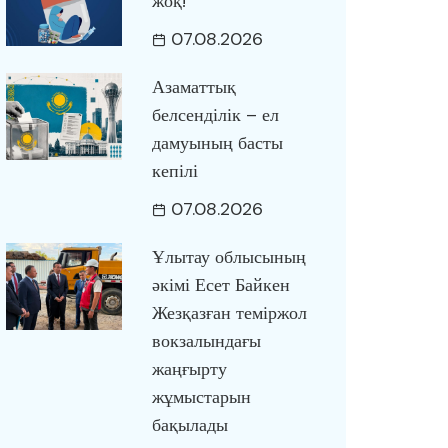
жоқ!
07.08.2026
Азаматтық
белсенділік – ел
дамуының басты
кепілі
07.08.2026
Ұлытау облысының
әкімі Есет Байкен
Жезқазған теміржол
вокзалындағы
жаңғырту
жұмыстарын
бақылады