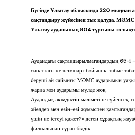
Бүгінде Ұлытау облысында 220 мыңнан а
сақтандыру жүйесінен тыс қалуда. МӘМС 
Ұлытау ауданының 804 тұрғыны толықт
Аудандағы сақтандырылмағандардың 65-і – 
сипаттағы келісімшарт бойынша табыс таб
беруші ай сайынғы МӘМС аударымын уақыт
жарна мен аударымы мүлде жоқ.
Аудандық әкімдіктің мәліметіне сүйенсек, 
әйелдер мен өзін-өзі жұмыспен қамтығандар.
үшін не істеуі қажет?» деген сұрақтың ж
филиалынан сұрап білдік.