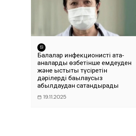
Балалар инфекционисті ата-
аналарды өзбетінше емдеуден
және ыстықты түсіретін
дәрілерді бақылаусыз
қабылдаудан сақтандырады
19.11.2025