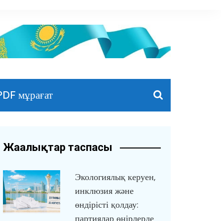
PDF мұрағат
Жаңалықтар таспасы
Экологиялық керуен,
инклюзия және
өндірісті қолдау:
партиялар өңірлерде