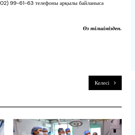
7102) 99-61-63 телефоны арқылы байланыса
Өз тілшімізден.
п
Келесі
и