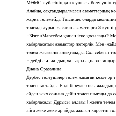
МӘМС жүйесінің қатысушысы болу үшін тұр
Алайда, сақтандырылмаған азаматтардың кө
жарна төлемейді. Тиісінше, оларда медицина
төлемді дұрыс жасаған азаматтарға 3 күннің
–Бізге «Мәртебем қашан іске қосылады? Ме
хабарласатын азаматтар жетерлік. Мән-жай
төлем жасағаны анықталады. Сол себепті т
– дейді филиалдың халықты ақпараттандыру 
Диана Оразалина.
Дербес төлеушілер төлем жасаған кезде әр тү
төлеп тастайды. Енді біреулер осы жылдың
айдан жыл соңына дейін төлеп шығады да с
хабарласады. Дұрысы, алдағы 1 жылға төлем
айға жеке жеке әр айды, жылын көрсетіп төл