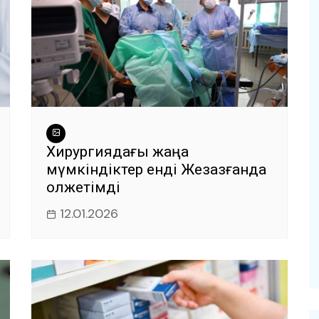
Хирургиядағы жаңа
мүмкіндіктер енді Жезқазғанда
қолжетімді
12.01.2026