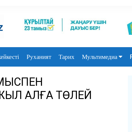
ейкесті
Руханият
Тарих
Мультимедиа
Фото
ҰМЫСПЕН
Видео
ЖЫЛ АЛҒА ТӨЛЕЙ