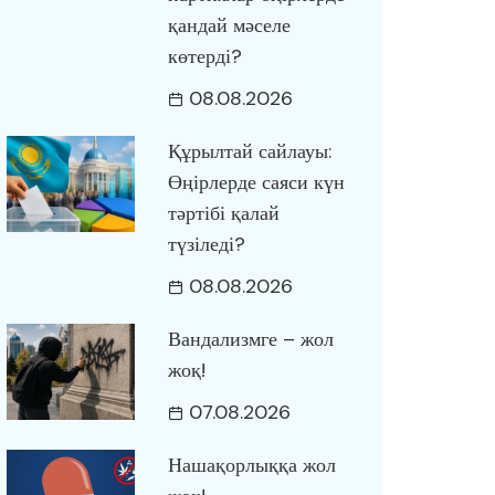
қандай мәселе
көтерді?
08.08.2026
Құрылтай сайлауы:
Өңірлерде саяси күн
тәртібі қалай
түзіледі?
08.08.2026
Вандализмге – жол
жоқ!
07.08.2026
Нашақорлыққа жол