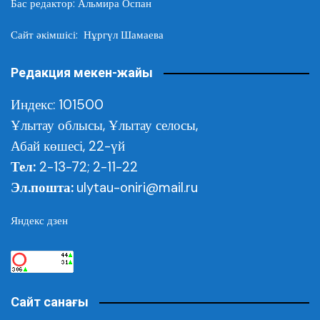
Бас редактор: Альмира Оспан
Сайт әкімшісі: Нұргүл Шамаева
Редакция мекен-жайы
Индекс: 101500
Ұлытау облысы,
Ұлытау селосы,
Абай көшесі, 22-үй
Тел:
2-13-72; 2-11-22
Эл.пошта:
ulytau-oniri@mail.ru
Яндекс дзен
Сайт санағы