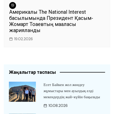
Америкалық The National Interest
басылымында Президент Қасым-
Жомарт Тоқаевтың мақаласы
жарияланды
19.02.2026
Жаңалықтар таспасы
Есет Байкен жол жөндеу
жұмыстары мен ауылдық елді
мекендердің жай-күйін бақылады
10.08.2026