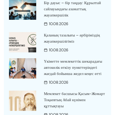
Бір дауыс – бір таңдау: Құрылтай
сайлауындағы азаматтық
жауапкершілік
10.08.2026
Қаланың тазалығы – әрбіріміздің
жауапкершілігіміз
10.08.2026
Үкіметте мемлекеттік шекарадағы
автокөлік өткізу пункттеріндегі
жағдай бойынша жедел кеңес өтті
10.08.2026
Мемлекет басшысы Қасым-Жомарт
Тоқаевтың Абай күнімен
құттықтауы
10.08.2026