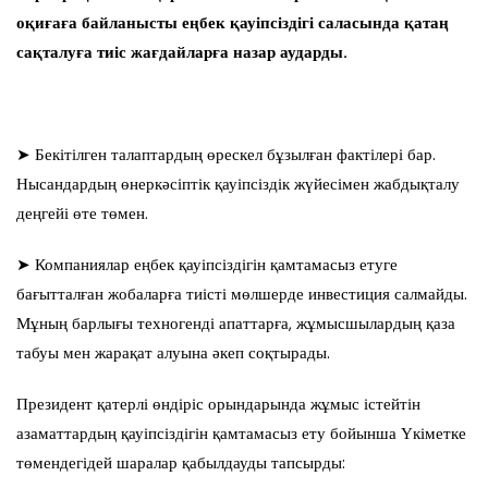
оқиғаға байланысты еңбек қауіпсіздігі саласында қатаң
сақталуға тиіс жағдайларға назар аударды.
➤ Бекітілген талаптардың өрескел бұзылған фактілері бар.
Нысандардың өнеркәсіптік қауіпсіздік жүйесімен жабдықталу
деңгейі өте төмен.
➤ Компаниялар еңбек қауіпсіздігін қамтамасыз етуге
бағытталған жобаларға тиісті мөлшерде инвестиция салмайды.
Мұның барлығы техногенді апаттарға, жұмысшылардың қаза
табуы мен жарақат алуына әкеп соқтырады.
Президент қатерлі өндіріс орындарында жұмыс істейтін
азаматтардың қауіпсіздігін қамтамасыз ету бойынша Үкіметке
төмендегідей шаралар қабылдауды тапсырды: