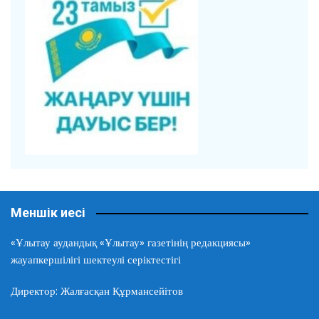
Меншік иесі
«Ұлытау аудандық «Ұлытау» газетінің редакциясы»
жауапкершілігі шектеулі серіктестігі
Директор: Жалғасқан Құрмансейітов