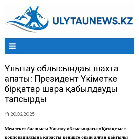
перейти
к
содержанию
Ұлытау облысындағы шахта
апаты: Президент Үкіметке
бірқатар шара қабылдауды
тапсырды
20.02.2025
Мемлекет басшысы Ұлытау облысындағы «Қазақмыс»
корпорациясына қарасты кеніште орын алған қайғылы