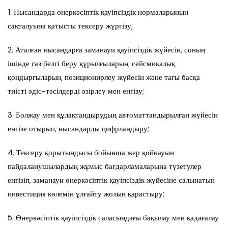
1. Нысандарда өнеркәсіптік қауіпсіздік нормаларының
сақталуына қатысты тексеру жүргізу;
2. Аталған нысандарға заманауи қауіпсіздік жүйесін, соның
ішінде газ белгі беру құрылғыларын, сейсмикалық
қондырғыларын, позиционирлеу жүйесін және тағы басқа
тиісті әдіс-тәсілдерді әзірлеу мен енгізу;
3. Болжау мен құлақтандырудың автоматтандырылған жүйесін
енгізе отырып, нысандарды цифрландыру;
4. Тексеру қорытындысы бойынша жер қойнауын
пайдаланушылардың жұмыс бағдарламаларына түзетулер
енгізіп, заманауи өнеркәсіптік қауіпсіздік жүйесіне салынатын
инвестиция көлемін ұлғайту жолын қарастыру;
5. Өнеркәсіптік қауіпсіздік саласындағы бақылау мен қадағалау