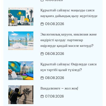
Құрылтай сайлауы: маңызды саяси
науқанға дайындық қызу жүргізілуде
09.08.2026
Экологиялық керуен, инклюзия және
өндірісті қолдау: партиялар
өңірлерде қандай мәселе көтерді?
08.08.2026
Құрылтай сайлауы: Өңірлерде саяси
күн тәртібі қалай түзіледі?
08.08.2026
Вандализмге – жол жоқ!
07.08.2026