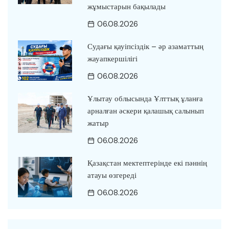
жұмыстарын бақылады
06.08.2026
Судағы қауіпсіздік – әр азаматтың
жауапкершілігі
06.08.2026
Ұлытау облысында Ұлттық ұланға
арналған әскери қалашық салынып
жатыр
06.08.2026
Қазақстан мектептерінде екі пәннің
атауы өзгереді
06.08.2026