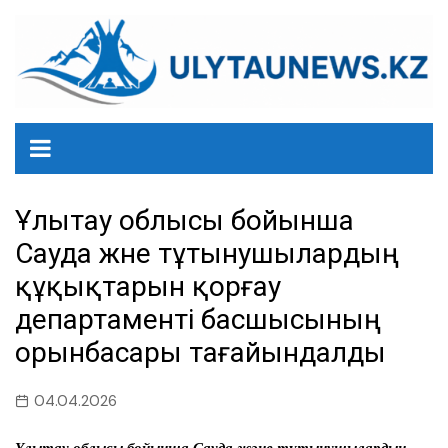
перейти
к
содержанию
Ұлытау облысы бойынша
Сауда және тұтынушылардың
құқықтарын қорғау
департаменті басшысының
орынбасары тағайындалды
04.04.2026