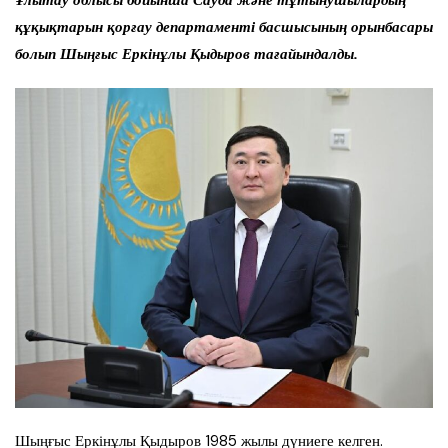
Ұлытау облысы бойынша Сауда және тұтынушылардың
құқықтарын қорғау департаменті басшысының орынбасары
болып Шыңғыс Еркінұлы Қыдыров тағайындалды.
Шыңғыс Еркінұлы Қыдыров 1985 жылы дүниеге келген.