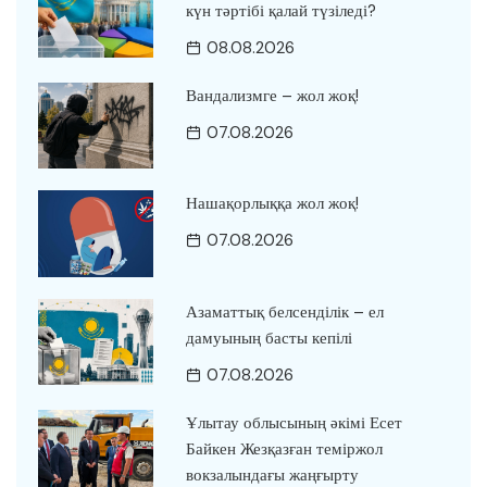
күн тәртібі қалай түзіледі?
08.08.2026
Вандализмге – жол жоқ!
07.08.2026
Нашақорлыққа жол жоқ!
07.08.2026
Азаматтық белсенділік – ел
дамуының басты кепілі
07.08.2026
Ұлытау облысының әкімі Есет
Байкен Жезқазған теміржол
вокзалындағы жаңғырту