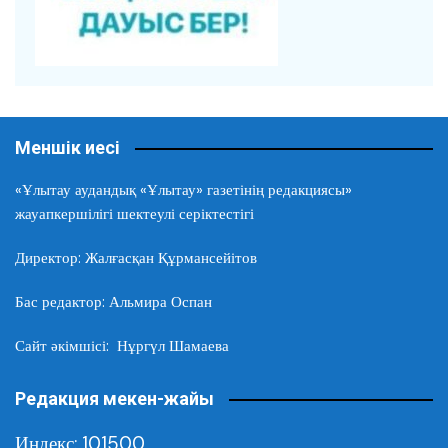
Меншік иесі
«Ұлытау аудандық «Ұлытау» газетінің редакциясы»
жауапкершілігі шектеулі серіктестігі
Директор: Жалғасқан Құрмансейітов
Бас редактор: Альмира Оспан
Сайт әкімшісі: Нұргүл Шамаева
Редакция мекен-жайы
Индекс: 101500