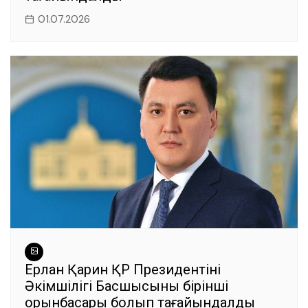
01.07.2026
Ерлан Қарин ҚР Президентінің
Әкімшілігі Басшысының бірінші
орынбасары болып тағайындалды