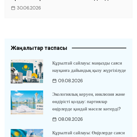
30.06.2026
Жаңалықтар таспасы
Құрылтай сайлауы: маңызды саяси
науқанға дайындық қызу жүргізілуде
09.08.2026
Экологиялық керуен, инклюзия және
өндірісті қолдау: партиялар
өңірлерде қандай мәселе көтерді?
08.08.2026
Құрылтай сайлауы: Өңірлерде саяси