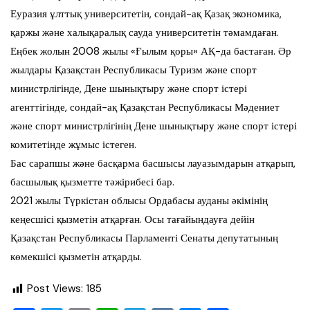
Еуразия ұлттық университетін, сондай-ақ Қазақ экономика,
қаржы және халықаралық сауда университетін тәмамдаған.
Еңбек жолын 2008 жылы «Ғылым қоры» АҚ-да бастаған. Әр
жылдары Қазақстан Республикасы Туризм және спорт
министрлігінде, Дене шынықтыру және спорт істері
агенттігінде, сондай-ақ Қазақстан Республикасы Мәдениет
және спорт министрлігінің Дене шынықтыру және спорт істері
комитетінде жұмыс істеген.
Бас сарапшы және басқарма басшысы лауазымдарын атқарып,
басшылық қызметте тәжірибесі бар.
2021 жылы Түркістан облысы Ордабасы ауданы әкімінің
кеңесшісі қызметін атқарған. Осы тағайындауға дейін
Қазақстан Республикасы Парламенті Сенаты депутатының
көмекшісі қызметін атқарды.
Post Views:
185