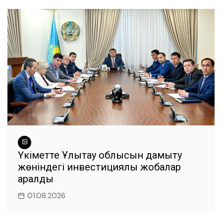
Үкіметте Ұлытау облысын дамыту
жөніндегі инвестициялық жобалар
қаралды
01.08.2026