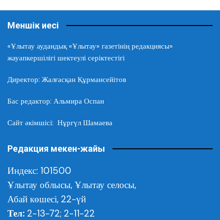
Меншік иесі
«Ұлытау аудандық «Ұлытау» газетінің редакциясы»
жауапкершілігі шектеулі серіктестігі
Директор: Жалғасқан Құрмансейітов
Бас редактор: Альмира Оспан
Сайт әкімшісі: Нұргүл Шамаева
Редакция мекен-жайы
Индекс: 101500
Ұлытау облысы,
Ұлытау селосы,
Абай көшесі, 22-үй
Тел:
2-13-72; 2-11-22