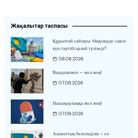
Жаңалықтар таспасы
Құрылтай сайлауы: Өңірлерде саяси
күн тәртібі қалай түзіледі?
08.08.2026
Вандализмге – жол жоқ!
07.08.2026
Нашақорлыққа жол жоқ!
07.08.2026
Азаматтық белсенділік – ел