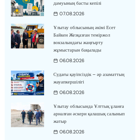
дамуының басты кепілі
07.08.2026
Ұлытау облысының әкімі Есет
Байкен Жезқазған теміржол
вокзалындағы жаңғырту
жұмыстарын бақылады
06.08.2026
Судағы қауіпсіздік – әр азаматтың
жауапкершілігі
06.08.2026
Ұлытау облысында Ұлттық ұланға
арналған әскери қалашық салынып
жатыр
06.08.2026