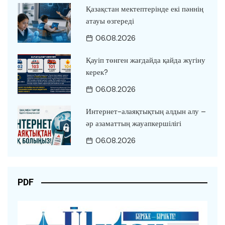
Қазақстан мектептерінде екі пәннің
атауы өзгереді
06.08.2026
Қауіп төнген жағдайда қайда жүгіну
керек?
06.08.2026
Интернет-алаяқтықтың алдын алу –
әр азаматтың жауапкершілігі
06.08.2026
PDF