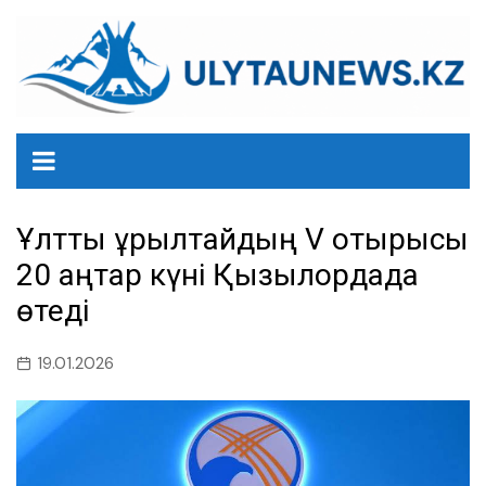
перейти
к
содержанию
Ұлттық құрылтайдың V отырысы
20 қаңтар күні Қызылордада
өтеді
19.01.2026