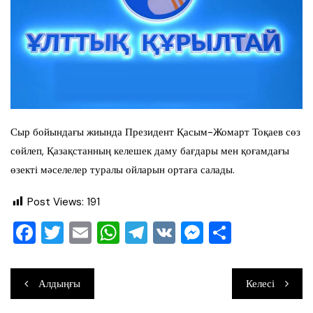
Сыр бойындағы жиында Президент Қасым-Жомарт Тоқаев сөз
сөйлеп, Қазақстанның келешек даму бағдары мен қоғамдағы
өзекті мәселелер туралы ойларын ортаға салады.
Post Views:
191
F
T
E
W
T
V
M
О
a
wi
m
h
el
K
e
тп
c
tt
ai
at
e
ss
ра
Навигация
Алдыңғы
Келесі
e
er
l
s
gr
e
ви
по