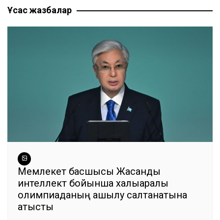
b
A
a
n
ть
Ұқсас жазбалар
записям
o
p
m
g
o
p
er
k
Мемлекет басшысы Жасанды
интеллект бойынша халықаралық
олимпиаданың ашылу салтанатына
қатысты