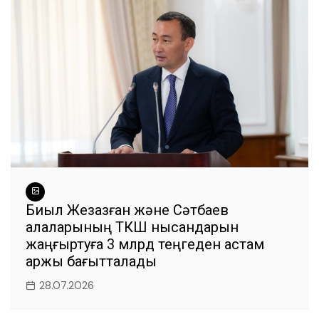
Биыл Жезқазған және Сәтбаев
қалаларының ТКШ нысандарын
жаңғыртуға 3 млрд теңгеден астам
қаржы бағытталады
28.07.2026