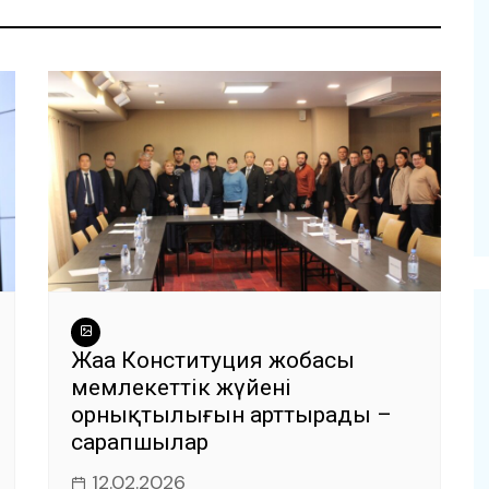
Жаңа Конституция жобасы
мемлекеттік жүйенің
орнықтылығын арттырады –
сарапшылар
12.02.2026