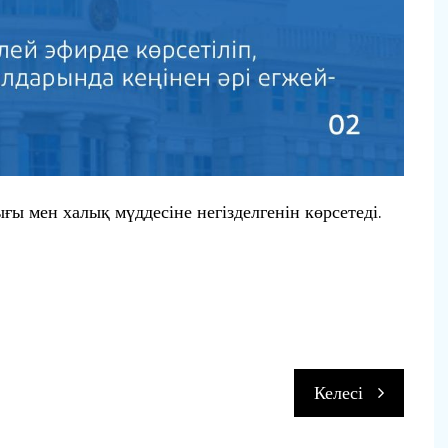
 мен халық мүддесіне негізделгенін көрсетеді.
п
Келесі
и