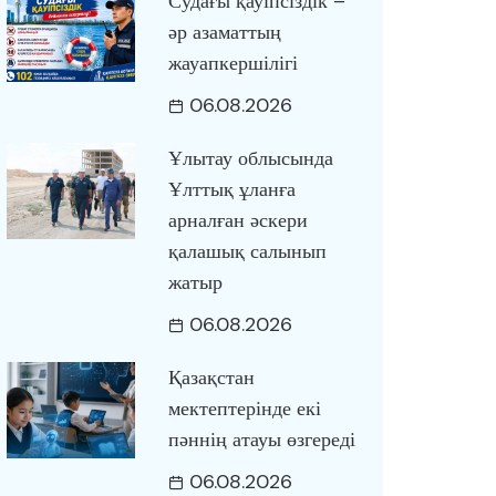
Судағы қауіпсіздік –
әр азаматтың
жауапкершілігі
06.08.2026
Ұлытау облысында
Ұлттық ұланға
арналған әскери
қалашық салынып
жатыр
06.08.2026
Қазақстан
мектептерінде екі
пәннің атауы өзгереді
06.08.2026