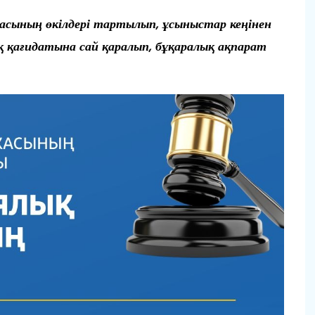
асының өкілдері тартылып, ұсыныстар кеңінен
 қағидатына сай қаралып, бұқаралық ақпарат