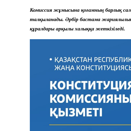
Комиссия жұмысына қоғамның барлық сал
талқыланады. Әрбір бастама жариялылық
құралдары арқылы халыққа жеткізіледі.