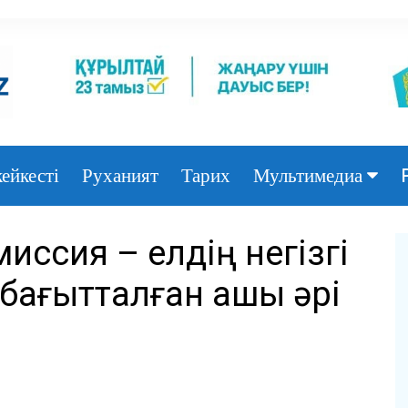
ейкесті
Руханият
Тарих
Мультимедиа
Фото
иссия – елдің негізгі
Видео
бағытталған ашық әрі