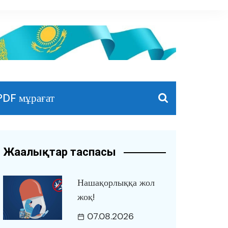
PDF мұрағат
Жаңалықтар таспасы
Нашақорлыққа жол
жоқ!
07.08.2026