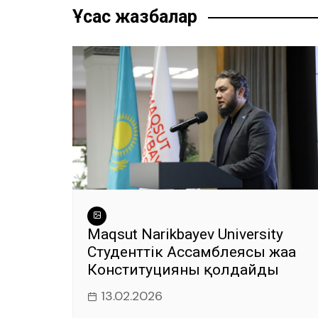
записям
o
p
m
g
Ұқсас жазбалар
o
p
er
k
Maqsut Narikbayev University
Студенттік Ассамблеясы жаңа
Конституцияны қолдайды
13.02.2026