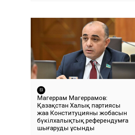
Магеррам Магеррамов:
Қазақстан Халық партиясы
жаңа Конституцияның жобасын
бүкілхалықтық референдумға
шығаруды ұсынды