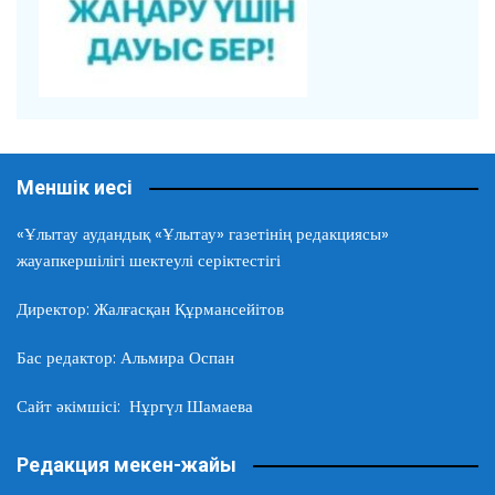
Меншік иесі
«Ұлытау аудандық «Ұлытау» газетінің редакциясы»
жауапкершілігі шектеулі серіктестігі
Директор: Жалғасқан Құрмансейітов
Бас редактор: Альмира Оспан
Сайт әкімшісі: Нұргүл Шамаева
Редакция мекен-жайы