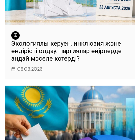
Экологиялық керуен, инклюзия және
өндірісті қолдау: партиялар өңірлерде
қандай мәселе көтерді?
08.08.2026