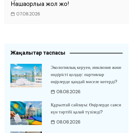
Нашақорлыққа жол жоқ!
07.08.2026
Жаңалықтар таспасы
Экологиялық керуен, инклюзия және
өндірісті қолдау: партиялар
өңірлерде қандай мәселе көтерді?
08.08.2026
Құрылтай сайлауы: Өңірлерде саяси
күн тәртібі қалай түзіледі?
08.08.2026