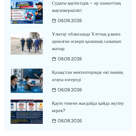
Судағы қауіпсіздік – әр азаматтың
жауапкершілігі
06.08.2026
Ұлытау облысында Ұлттық ұланға
арналған әскери қалашық салынып
жатыр
06.08.2026
Қазақстан мектептерінде екі пәннің
атауы өзгереді
06.08.2026
Қауіп төнген жағдайда қайда жүгіну
керек?
06.08.2026