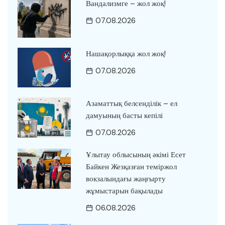
Вандализмге – жол жоқ!
07.08.2026
Нашақорлыққа жол жоқ!
07.08.2026
Азаматтық белсенділік – ел
дамуының басты кепілі
07.08.2026
Ұлытау облысының әкімі Есет
Байкен Жезқазған теміржол
вокзалындағы жаңғырту
жұмыстарын бақылады
06.08.2026