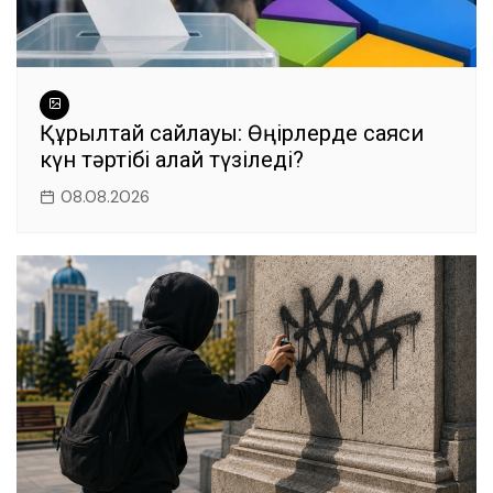
Құрылтай сайлауы: Өңірлерде саяси
күн тәртібі қалай түзіледі?
08.08.2026