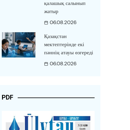
қалашық салынып
жатыр
06.08.2026
Қазақстан
мектептерінде екі
пәннің атауы өзгереді
06.08.2026
PDF