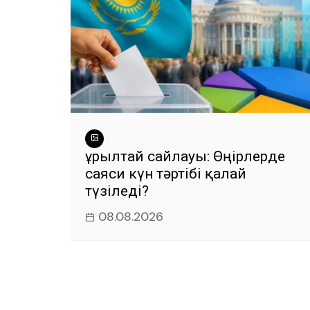
Құрылтай сайлауы: Өңірлерде
саяси күн тәртібі қалай
түзіледі?
08.08.2026