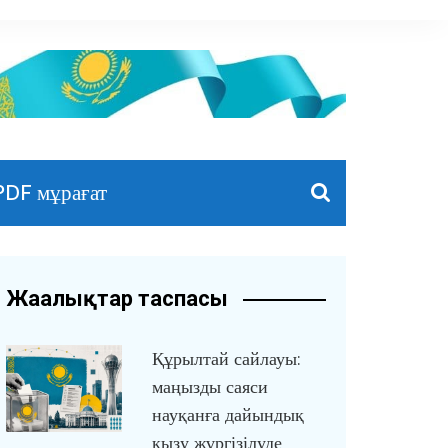
PDF мұрағат
Жаңалықтар таспасы
Құрылтай сайлауы:
маңызды саяси
науқанға дайындық
қызу жүргізілуде