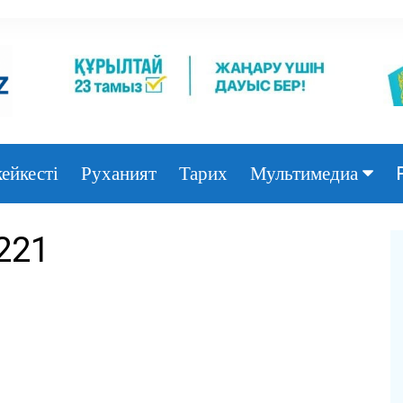
ейкесті
Руханият
Тарих
Мультимедиа
Фото
221
Видео