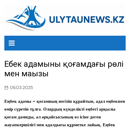
перейти
к
содержанию
Еңбек адамының қоғамдағы рөлі
мен маңызы
06.03.2025
Еңбек адамы – қоғамның негізін құрайтын, адал еңбекпен
өмір сүретін тұлға. Олардың күнделікті еңбегі арқылы
қоғам дамиды, ал әрқайсысының өз ісіне деген
жауапкершілігі мен адалдығы құрметке лайық. Еңбек