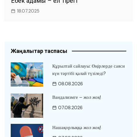
Еңбек адамы – ел тірегі
18.07.2025
Жаңалықтар таспасы
Құрылтай сайлауы: Өңірлерде саяси
күн тәртібі қалай түзіледі?
08.08.2026
Вандализмге – жол жоқ!
07.08.2026
Нашақорлыққа жол жоқ!