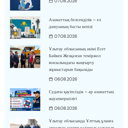
07.08.2026
Азаматтық белсенділік – ел
дамуының басты кепілі
07.08.2026
Ұлытау облысының әкімі Есет
Байкен Жезқазған теміржол
вокзалындағы жаңғырту
жұмыстарын бақылады
06.08.2026
Судағы қауіпсіздік – әр азаматтың
жауапкершілігі
06.08.2026
Ұлытау облысында Ұлттық ұланға
арналған әскери қалашық салынып