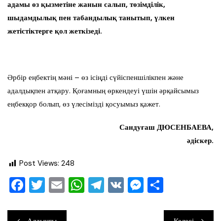
адамы өз қызметіне жанын салып, төзімділік,
шыдамдылық пен табандылық танытып, үлкен
жетістіктерге қол жеткізеді.
Әрбір еңбектің мәні – өз ісіңді сүйіспеншілікпен және
адалдықпен атқару. Қоғамның өркендеуі үшін әрқайсымыз
еңбекқор болып, өз үлесімізді қосуымыз қажет.
Сандуғаш ДЮСЕНБАЕВА,
әдіскер.
Post Views:
248
F
T
E
W
T
V
M
О
a
wi
m
h
el
K
e
тп
c
tt
ai
at
e
ss
ра
Навигация