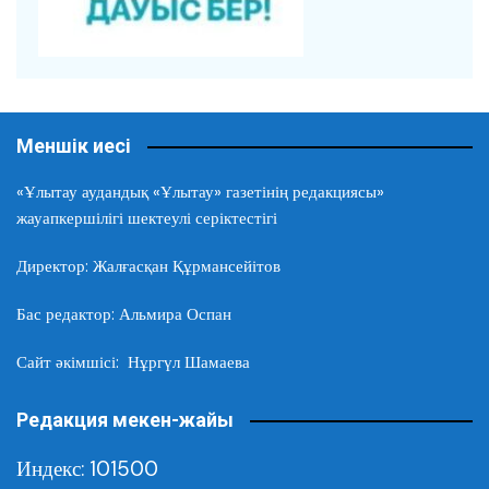
Меншік иесі
«Ұлытау аудандық «Ұлытау» газетінің редакциясы»
жауапкершілігі шектеулі серіктестігі
Директор: Жалғасқан Құрмансейітов
Бас редактор: Альмира Оспан
Сайт әкімшісі: Нұргүл Шамаева
Редакция мекен-жайы
Индекс: 101500