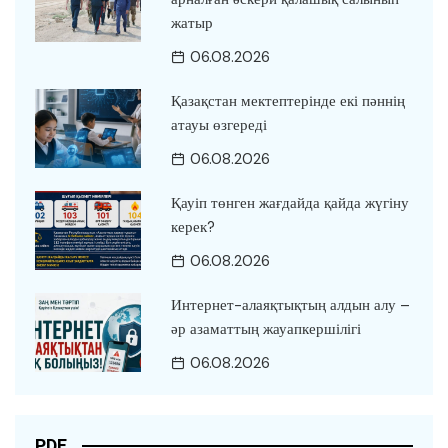
жатыр
06.08.2026
Қазақстан мектептерінде екі пәннің
атауы өзгереді
06.08.2026
Қауіп төнген жағдайда қайда жүгіну
керек?
06.08.2026
Интернет-алаяқтықтың алдын алу –
әр азаматтың жауапкершілігі
06.08.2026
PDF