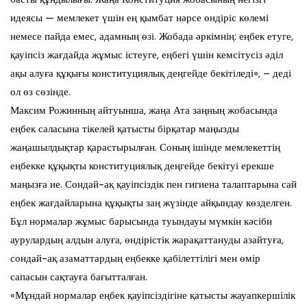
идеясы — мемлекет үшін ең қымбат нәрсе өндіріс көлемі
немесе пайда емес, адамның өзі. Жобада әркімнің: еңбек етуге,
қауіпсіз жағдайда жұмыс істеуге, еңбегі үшін кемсітусіз әділ
ақы алуға құқығы конституциялық деңгейде бекітіледі», – деді
ол өз сөзінде.
Максим Рожинның айтуынша, жаңа Ата заңның жобасында
еңбек саласына тікелей қатысты бірқатар маңызды
жаңашылдықтар қарастырылған. Соның ішінде мемлекеттің
еңбекке құқықты конституциялық деңгейде бекітуі ерекше
маңызға ие. Сондай-ақ қауіпсіздік пен гигиена талаптарына сай
еңбек жағдайларына құқықты заң жүзінде айқындау көзделген.
Бұл нормалар жұмыс барысында туындауы мүмкін кәсіби
аурулардың алдын алуға, өндірістік жарақаттануды азайтуға,
сондай-ақ азаматтардың еңбекке қабілеттілігі мен өмір
сапасын сақтауға бағытталған.
«Мұндай нормалар еңбек қауіпсіздігіне қатысты жауапкершілік