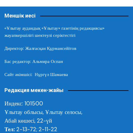
Меншік иесі
«Ұлытау аудандық «Ұлытау» газетінің редакциясы»
жауапкершілігі шектеулі серіктестігі
Директор: Жалғасқан Құрмансейітов
Бас редактор: Альмира Оспан
Сайт әкімшісі: Нұргүл Шамаева
Редакция мекен-жайы
Индекс: 101500
Ұлытау облысы,
Ұлытау селосы,
Абай көшесі, 22-үй
Тел:
2-13-72; 2-11-22