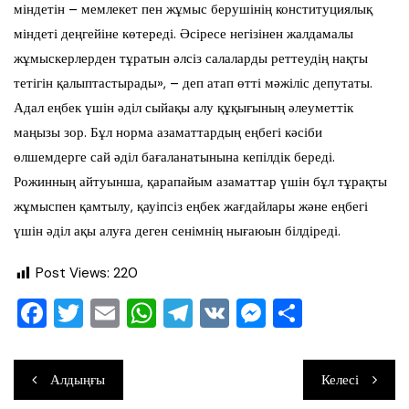
міндетін – мемлекет пен жұмыс берушінің конституциялық
міндеті деңгейіне көтереді. Әсіресе негізінен жалдамалы
жұмыскерлерден тұратын әлсіз салаларды реттеудің нақты
тетігін қалыптастырады», – деп атап өтті мәжіліс депутаты.
Адал еңбек үшін әділ сыйақы алу құқығының әлеуметтік
маңызы зор. Бұл норма азаматтардың еңбегі кәсіби
өлшемдерге сай әділ бағаланатынына кепілдік береді.
Рожинның айтуынша, қарапайым азаматтар үшін бұл тұрақты
жұмыспен қамтылу, қауіпсіз еңбек жағдайлары және еңбегі
үшін әділ ақы алуға деген сенімнің нығаюын білдіреді.
Post Views:
220
F
T
E
W
T
V
M
О
a
wi
m
h
el
K
e
тп
c
tt
ai
at
e
ss
ра
Навигация
Алдыңғы
Келесі
e
er
l
s
gr
e
ви