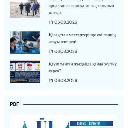
арналған әскери қалашық салынып
жатыр
06.08.2026
Қазақстан мектептерінде екі пәннің
атауы өзгереді
06.08.2026
Қауіп төнген жағдайда қайда жүгіну
керек?
06.08.2026
PDF