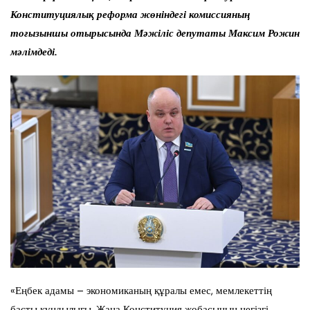
Конституциялық реформа жөніндегі комиссияның
тоғызыншы отырысында Мәжіліс депутаты Максим Рожин
мәлімдеді.
«Еңбек адамы – экономиканың құралы емес, мемлекеттің
басты құндылығы. Жаңа Конституция жобасының негізгі