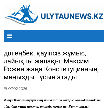
перейти
к
содержанию
Әділ еңбек, қауіпсіз жұмыс,
лайықты жалақы: Максим
Рожин жаңа Конституцияның
маңызды тұсын атады
07.02.2026
Жаңа Конституцияның нормалары өндіріс орындарындағы
адамдар үшін нақты, өмірлік мәнге ие. Бұл туралы