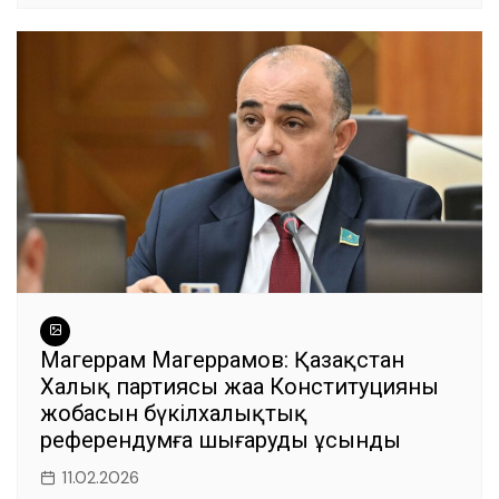
Магеррам Магеррамов: Қазақстан
Халық партиясы жаңа Конституцияның
жобасын бүкілхалықтық
референдумға шығаруды ұсынды
11.02.2026