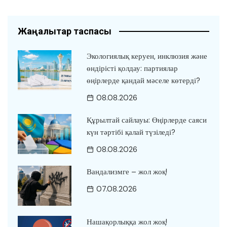
Жаңалықтар таспасы
Экологиялық керуен, инклюзия және
өндірісті қолдау: партиялар
өңірлерде қандай мәселе көтерді?
08.08.2026
Құрылтай сайлауы: Өңірлерде саяси
күн тәртібі қалай түзіледі?
08.08.2026
Вандализмге – жол жоқ!
07.08.2026
Нашақорлыққа жол жоқ!