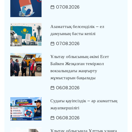
07.08.2026
Азаматтық белсенділік – ел
дамуының басты кепілі
07.08.2026
Ұлытау облысының әкімі Есет
Байкен Жезқазған теміржол
вокзалындағы жаңғырту
жұмыстарын бақылады
06.08.2026
Судағы қауіпсіздік – әр азаматтың
жауапкершілігі
06.08.2026
Ұлытау облысында Ұлттық ұланға