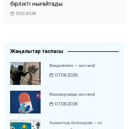
бірлікті нығайтады
11.02.2026
Жаңалықтар таспасы
Вандализмге – жол жоқ!
07.08.2026
Нашақорлыққа жол жоқ!
07.08.2026
Азаматтық белсенділік – ел