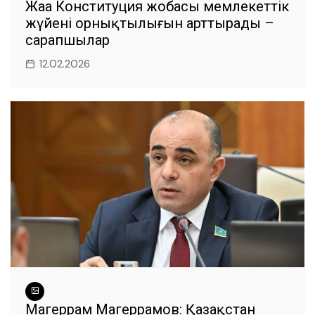
Жаңа Конституция жобасы мемлекеттік
жүйенің орнықтылығын арттырады –
сарапшылар
12.02.2026
Магеррам Магеррамов: Қазақстан