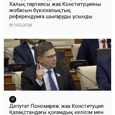
Халық партиясы жаңа Конституцияның
жобасын бүкілхалықтық
референдумға шығаруды ұсынды
11.02.2026
Депутат Пономарев: жаңа Конституция
Қазақстандағы қоғамдық келісім мен