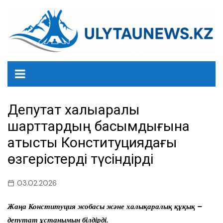
перейти
к
содержанию
Депутат халықаралық
шарттардың басымдығына
қатысты Конституциядағы
өзгерістерді түсіндірді
03.02.2026
Жаңа Конституция жобасы және халықаралық құқық –
депутат ұстанымын білдірді.