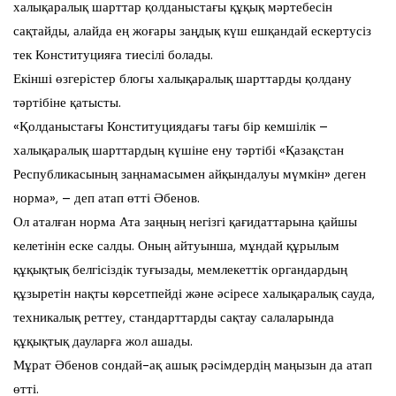
халықаралық шарттар қолданыстағы құқық мәртебесін
сақтайды, алайда ең жоғары заңдық күш ешқандай ескертусіз
тек Конституцияға тиесілі болады.
Екінші өзгерістер блогы халықаралық шарттарды қолдану
тәртібіне қатысты.
«Қолданыстағы Конституциядағы тағы бір кемшілік –
халықаралық шарттардың күшіне ену тәртібі «Қазақстан
Республикасының заңнамасымен айқындалуы мүмкін» деген
норма», – деп атап өтті Әбенов.
Ол аталған норма Ата заңның негізгі қағидаттарына қайшы
келетінін еске салды. Оның айтуынша, мұндай құрылым
құқықтық белгісіздік туғызады, мемлекеттік органдардың
құзыретін нақты көрсетпейді және әсіресе халықаралық сауда,
техникалық реттеу, стандарттарды сақтау салаларында
құқықтық дауларға жол ашады.
Мұрат Әбенов сондай-ақ ашық рәсімдердің маңызын да атап
өтті.