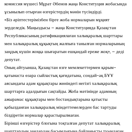
комиссия мүшесі Мұрат Әбенов жаңа Конституция жобасында
ұсынылып отырған өзгерістердің мәнін түсіндірді.
«Біз әріптестерімізбен бірге жоба нормаларын мұқият
зерделедік. Маңыздысы – жаңа Конституцияда Қазақстан
Республикасының ратификациялаған халықаралық шарттары
мен халықаралық құқықтың жалпыға танылған нормаларының
заңдық күшін жоққа шығаратын ешқандай ереже жоқ», – деді
депутат.
Оның айтуынша, Қазақстан өзге мемлекеттермен қарым-
қатынаста өзара сыйластық қағидатына, сондай-ақ БҰҰ
аясындағы адам құқықтары жөніндегі негізгі халықаралық
шарттарға адалдығын сақтайды. Жоба мәтінінде адамның
ажырамас құқықтары мен бостандықтарына қатысты
қабылданған халықаралық міндеттемелерден бас тартуды
білдіретін нормалар қарастырылмаған.
Бірінші өзгерістер блогына тоқталған депутат халықаралық
шарттардың заңдардан басымдығына байланысты туындаған