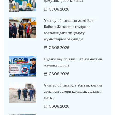
дамуының басты кепілі
07.08.2026
Ұлытау облысының әкімі Есет
Байкен Жезқазған теміржол
вокзалындағы жаңғырту
жұмыстарын бақылады
06.08.2026
Судағы қауіпсіздік – әр азаматтың
жауапкершілігі
06.08.2026
Ұлытау облысында Ұлттық ұланға
арналған әскери қалашық салынып
жатыр
06.08.2026