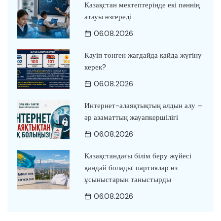
Қазақстан мектептерінде екі пәннің
атауы өзгереді
06.08.2026
Қауіп төнген жағдайда қайда жүгіну
керек?
06.08.2026
Интернет-алаяқтықтың алдын алу –
әр азаматтың жауапкершілігі
06.08.2026
Қазақстандағы білім беру жүйесі
қандай болады: партиялар өз
ұсыныстарын таныстырды
06.08.2026