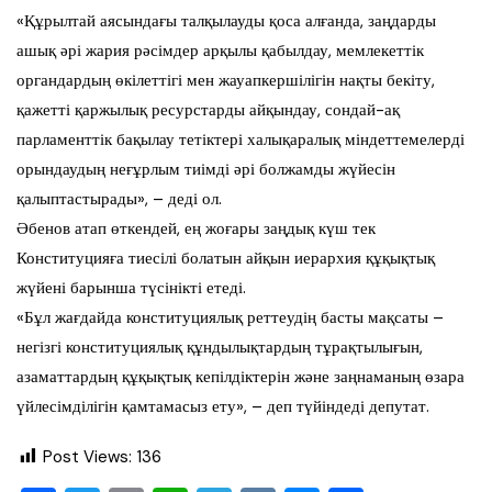
«Құрылтай аясындағы талқылауды қоса алғанда, заңдарды
ашық әрі жария рәсімдер арқылы қабылдау, мемлекеттік
органдардың өкілеттігі мен жауапкершілігін нақты бекіту,
қажетті қаржылық ресурстарды айқындау, сондай-ақ
парламенттік бақылау тетіктері халықаралық міндеттемелерді
орындаудың неғұрлым тиімді әрі болжамды жүйесін
қалыптастырады», – деді ол.
Әбенов атап өткендей, ең жоғары заңдық күш тек
Конституцияға тиесілі болатын айқын иерархия құқықтық
жүйені барынша түсінікті етеді.
«Бұл жағдайда конституциялық реттеудің басты мақсаты –
негізгі конституциялық құндылықтардың тұрақтылығын,
азаматтардың құқықтық кепілдіктерін және заңнаманың өзара
үйлесімділігін қамтамасыз ету», – деп түйіндеді депутат.
Post Views:
136