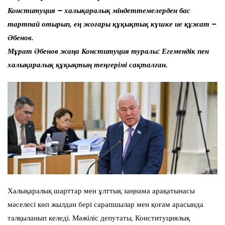
Конституция – халықаралық міндеттемелерден бас
тартпай отырып, ең жоғары құқықтық күшке ие құжат –
Әбенов.
Мұрат Әбенов жаңа Конституция туралы: Егемендік пен
халықаралық құқықтың теңгерімі сақталған.
Халықаралық шарттар мен ұлттық заңнама арақатынасы
мәселесі көп жылдан бері сарапшылар мен қоғам арасында
талқыланып келеді. Мәжіліс депутаты, Конституциялық