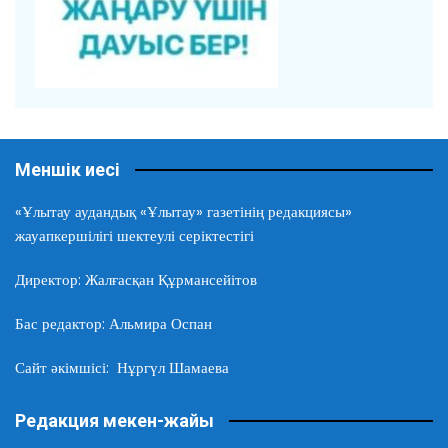
Меншік иесі
«Ұлытау аудандық «Ұлытау» газетінің редакциясы»
жауапкершілігі шектеулі серіктестігі
Директор: Жалғасқан Құрмансейітов
Бас редактор: Альмира Оспан
Сайт әкімшісі: Нұргүл Шамаева
Редакция мекен-жайы