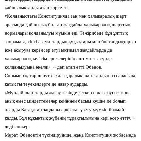
қайшылықтарды атап көрсетті.
«Қолданыстағы Конституцияда заң мен халықаралық шарт
арасында қайшылық болған жағдайда халықаралық шарттың
нормалары қолданылуы мүмкін еді. Тәжірибеде бұл ұлттық
заңнамаға, тіпті азаматтардың құқықтары мен бостандықтарын
іске асыруға кері әсер етуі ықтимал жағдайларда да
халықаралық келісім ережелерінің автоматты түрде
қолданылуына әкелді», – деп атап өтті Әбенов.
Сонымен қатар депутат халықаралық шарттардың өз сапасына
қатысты тәуекелдерге де назар аударды.
«Мұндай шарттарды жасау кезінде кеткен нақтылаусыз және
анық емес міндеттемелер кейіннен басым күшке ие болып,
оларды Қазақстан заңдары арқылы түзету мүмкін болмай
қалды. Бұл құқықтық жүйенің тұрақтылығына кері әсер етті», –
деді спикер.
Мұрат Әбеновтің түсіндіруінше, жаңа Конституция жобасында