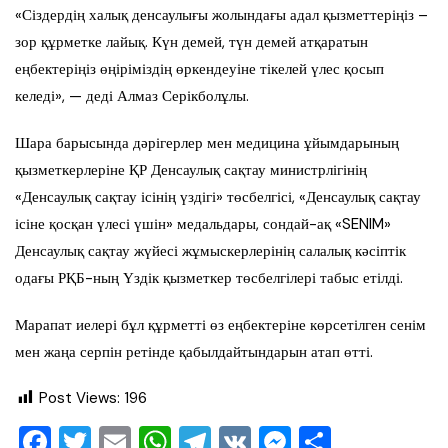
«Сіздердің халық денсаулығы жолындағы адал қызметтеріңіз –
зор құрметке лайық. Күн демей, түн демей атқаратын
еңбектеріңіз өңіріміздің өркендеуіне тікелей үлес қосып
келеді», — деді Алмаз Серікболұлы.
Шара барысында дәрігерлер мен медицина ұйымдарының
қызметкерлеріне ҚР Денсаулық сақтау министрлігінің
«Денсаулық сақтау ісінің үздігі» төсбелгісі, «Денсаулық сақтау
ісіне қосқан үлесі үшін» медальдары, сондай-ақ «SENIM»
Денсаулық сақтау жүйесі жұмыскерлерінің салалық кәсіптік
одағы РҚБ-ның Үздік қызметкер төсбелгілері табыс етілді.
Марапат иелері бұл құрметті өз еңбектеріне көрсетілген сенім
мен жаңа серпін ретінде қабылдайтындарын атап өтті.
Post Views:
196
F
T
E
W
T
V
M
О