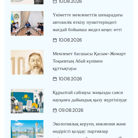
10.08.2026
Үкіметте мемлекеттік шекарадағы
автокөлік өткізу пункттеріндегі
жағдай бойынша жедел кеңес өтті
10.08.2026
Мемлекет басшысы Қасым-Жомарт
Тоқаевтың Абай күнімен
құттықтауы
10.08.2026
Құрылтай сайлауы: маңызды саяси
науқанға дайындық қызу жүргізілуде
09.08.2026
Экологиялық керуен, инклюзия және
өндірісті қолдау: партиялар