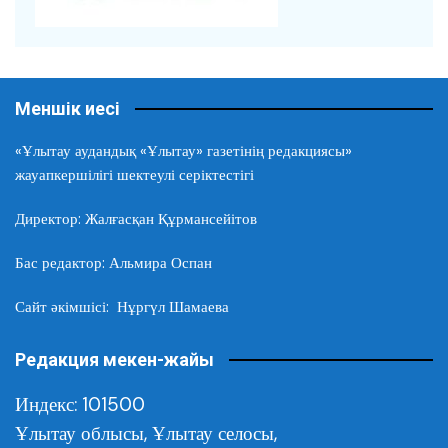
Меншік иесі
«Ұлытау аудандық «Ұлытау» газетінің редакциясы»
жауапкершілігі шектеулі серіктестігі
Директор: Жалғасқан Құрмансейітов
Бас редактор: Альмира Оспан
Сайт әкімшісі: Нұргүл Шамаева
Редакция мекен-жайы
Индекс: 101500
Ұлытау облысы,
Ұлытау селосы,