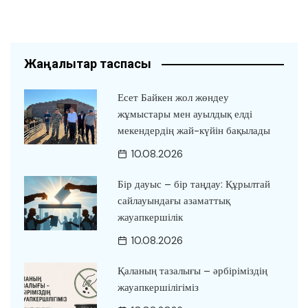
Жаңалықтар таспасы
Есет Байкен жол жөндеу
жұмыстары мен ауылдық елді
мекендердің жай-күйін бақылады
10.08.2026
Бір дауыс – бір таңдау: Құрылтай
сайлауындағы азаматтық
жауапкершілік
10.08.2026
Қаланың тазалығы – әрбіріміздің
жауапкершілігіміз