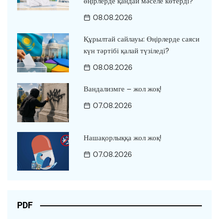
өңірлерде қандай мәселе көтерді?
08.08.2026
Құрылтай сайлауы: Өңірлерде саяси
күн тәртібі қалай түзіледі?
08.08.2026
Вандализмге – жол жоқ!
07.08.2026
Нашақорлыққа жол жоқ!
07.08.2026
PDF