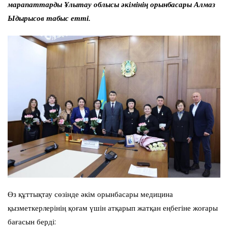
марапаттарды Ұлытау облысы әкімінің орынбасары Алмаз
Ыдырысов табыс етті.
Өз құттықтау сөзінде әкім орынбасары медицина
қызметкерлерінің қоғам үшін атқарып жатқан еңбегіне жоғары
бағасын берді: