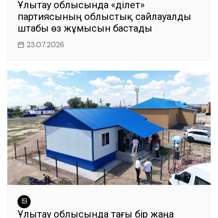
Ұлытау облысында «Әділет»
партиясының облыстық сайлауалды
штабы өз жұмысын бастады
23.07.2026
Ұлытау облысында тағы бір жаңа