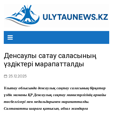
перейти
к
содержанию
Денсаулық сақтау саласының
үздіктері марапатталды
25.12.2025
Ұлытау облысында денсаулық сақтау саласының бірқатар
үздік маманы ҚР Денсаулық сақтау министрлігінің арнайы
төсбелгілері мен медальдарымен марапатталды.
Салтанатты шараға қатысып, абзал жандарға