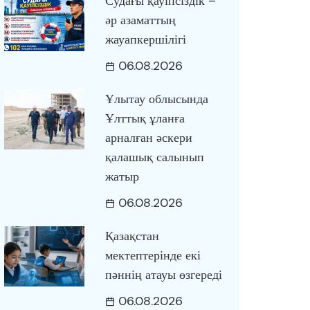
Судағы қауіпсіздік –
әр азаматтың
жауапкершілігі
06.08.2026
Ұлытау облысында
Ұлттық ұланға
арналған әскери
қалашық салынып
жатыр
06.08.2026
Қазақстан
мектептерінде екі
пәннің атауы өзгереді
06.08.2026