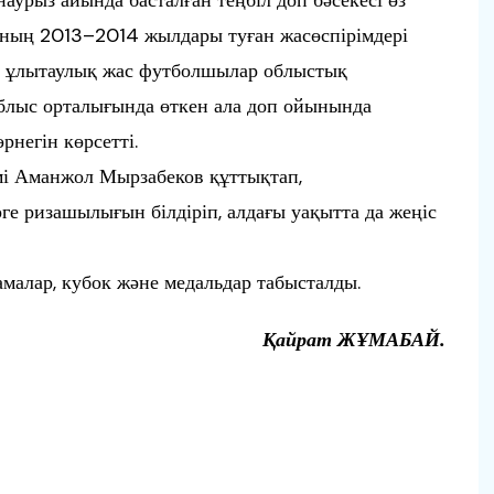
аурыз айында басталған теңбіл доп бәсекесі өз
нының 2013–2014 жылдары туған жасөспірімдері
те ұлытаулық жас футболшылар облыстық
блыс орталығында өткен ала доп ойынында
рнегін көрсетті.
і Аманжол Мырзабеков құттықтап,
ге ризашылығын білдіріп, алдағы уақытта да жеңіс
малар, кубок және медальдар табысталды.
Қайрат ЖҰМАБАЙ.
п