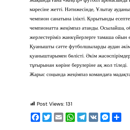
Жақында ғана «Кеңгір» футбол аренасында н
мәресіне жетті. Нәтижесінде, Ұлытау ауда
чемпион санатына ілікті. Қорытынды есеп
чемпионатта жеңімпаз атанды. Осылайша, о
жерлестеріміз жанкүйерлерге тамаша ойын ө
Қуанышты сәтте футболшыларды аудан әкім
қуаныштарымен бөлісті. Әкім жасөспірімдер
тұғырынан көріне берулеріне ақ жол тіледі.
Жарыс соңында жеңімпаз командаға мадақта
Post Views:
131
F
T
E
W
T
V
M
О
a
wi
m
h
el
K
e
т