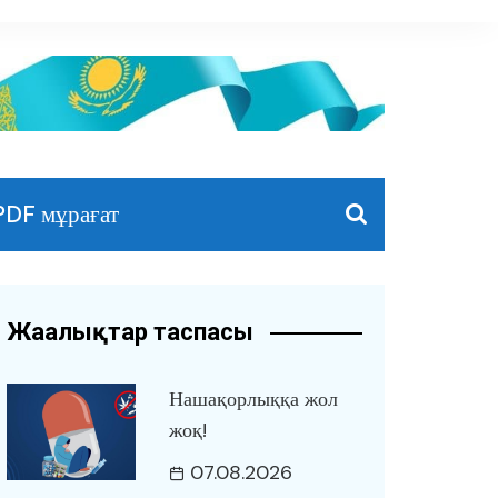
PDF мұрағат
Жаңалықтар таспасы
Нашақорлыққа жол
жоқ!
07.08.2026