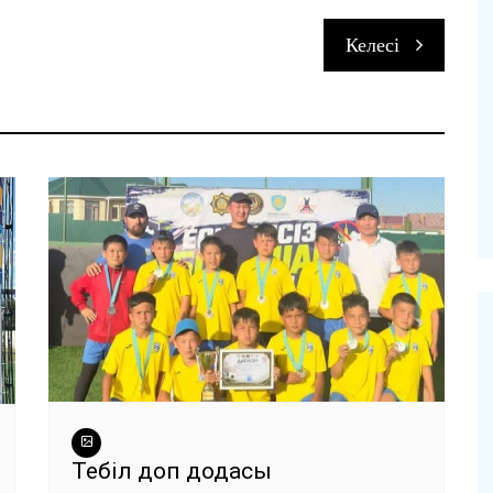
Келесі
и
Теңбіл доп додасы