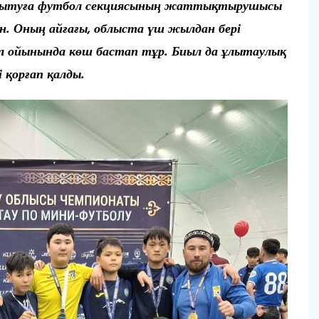
амытуға футбол секциясының жаттықтырушысы
ан. Оның айғағы, облыста үш жылдан бері
л ойынында көш бастап тұр. Биыл да ұлытаулық
қорғап қалды.