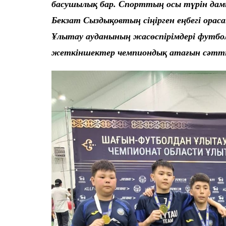
басушылық бар. Спорттың осы түрін д
Бекзат Сыздықовтың сіңірген еңбегі орас
Ұлытау ауданының жасөспірімдері футбо
жеткіншектер чемпиондық атағын сәтті 