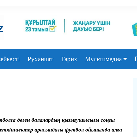
ейкесті
Руханият
Тарих
Мультимедиа
Фото
Видео
тболға деген балалардың қызығушылығы соңғы
жеткіншектер арасындағы футбол ойынында алға