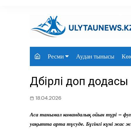
перейти
к
содержанию
Аудан тынысы
Көк
Ресми
Президент
Дүбірлі доп додасы
Үкімет
Парламент
18.04.2026
Облыс әкімдігі
Аса танымал командалық ойын түрі – фу
Өңір басшылығы
уақытта арта түсуде. Бүгінгі күні жас 