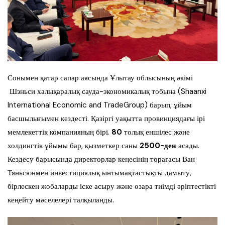
Сонымен қатар сапар аясында Ұлытау облысының әкімі
Шэньси халықаралық сауда-экономикалық тобына (Shaanxi
International Economic and TradeGroup) барып, ұйым
басшылығымен кездесті. Қазіргі уақытта провинциядағы ірі
мемлекеттік компанияның бірі.
80
толық еншілес және
холдингтік ұйымы бар, қызметкер саны
2500-ден
асады.
Кездесу барысында директорлар кеңесінің төрағасы Ван
Тяньсюнмен инвестициялық ынтымақтастықты дамыту,
бірлескен жобаларды іске асыру және өзара тиімді әріптестікті
кеңейту мәселелері талқыланды.