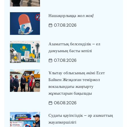
Нашақорлыққа жол жоқ!
07.08.2026
Азаматтық белсенділік – ел
дамуының басты кепілі
07.08.2026
Ұлытау облысының әкімі Есет
Байкен Жезқазған теміржол
вокзалындағы жаңғырту
жұмыстарын бақылады
06.08.2026
Судағы қауіпсіздік – әр азаматтың
жауапкершілігі