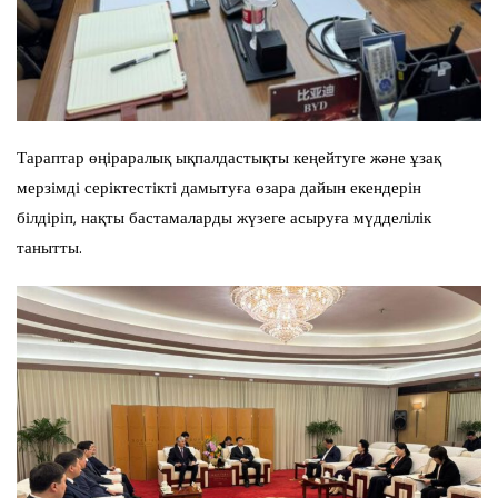
Тараптар өңіраралық ықпалдастықты кеңейтуге және ұзақ
мерзімді серіктестікті дамытуға өзара дайын екендерін
білдіріп, нақты бастамаларды жүзеге асыруға мүдделілік
танытты.