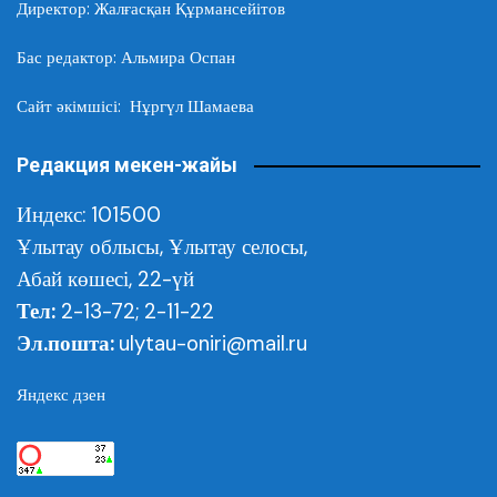
Директор: Жалғасқан Құрмансейітов
Бас редактор: Альмира Оспан
Сайт әкімшісі: Нұргүл Шамаева
Редакция мекен-жайы
Индекс: 101500
Ұлытау облысы,
Ұлытау селосы,
Абай көшесі, 22-үй
Тел:
2-13-72; 2-11-22
Эл.пошта:
ulytau-oniri@mail.ru
Яндекс дзен