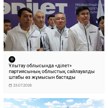
k
Ұлытау облысында «Әділет»
партиясының облыстық сайлауалды
штабы өз жұмысын бастады
23.07.2026