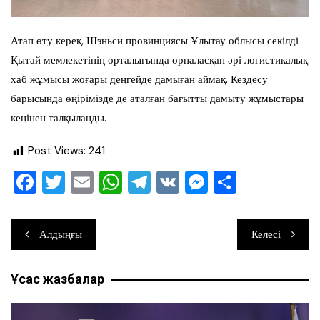
Атап өту керек, Шэньси провинциясы Ұлытау облысы секілді
Қытай мемлекетінің орталығында орналасқан әрі логистикалық
хаб жұмысы жоғары деңгейде дамыған аймақ. Кездесу
барысында өңірімізде де аталған бағытты дамыту жұмыстары
кеңінен талқыланды.
Post Views:
241
F
T
E
W
T
V
M
О
a
wi
m
h
el
K
e
тп
c
tt
ai
at
e
ss
ра
Навигация
Алдыңғы
Келесі
e
er
l
s
gr
e
ви
по
b
A
a
n
ть
Ұқсас жазбалар
записям
o
p
m
g
o
p
er