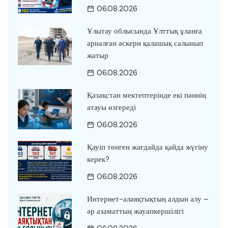
06.08.2026
Ұлытау облысында Ұлттық ұланға
арналған әскери қалашық салынып
жатыр
06.08.2026
Қазақстан мектептерінде екі пәннің
атауы өзгереді
06.08.2026
Қауіп төнген жағдайда қайда жүгіну
керек?
06.08.2026
Интернет-алаяқтықтың алдын алу –
әр азаматтың жауапкершілігі