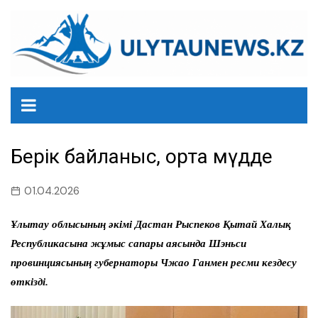
перейти
к
содержанию
Берік байланыс, ортақ мүдде
01.04.2026
Ұлытау облысының әкімі Дастан Рыспеков Қытай Халық
Республикасына жұмыс сапары аясында Шэньси
провинциясының губернаторы Чжао Ганмен ресми кездесу
өткізді.