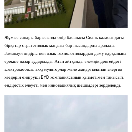
Жұмыс сапары барысында өңір басшысы Сиань қаласындағы
бірқатар стратегиялық маңызы бар нысандарды аралады.
Заманауи өндіріс пен озық технологиялардың даму қарқынына
ерекше назар аударылды. Атап айтқанда, әлемдік деңгейдегі
электромобиль, аккумуляторлар және жаңартылатын энергия
көздерін өндіруші BYD компаниясының қызметімен танысып,
өндірістік әлеуеті мен инновациялық шешімдері зерделенді.