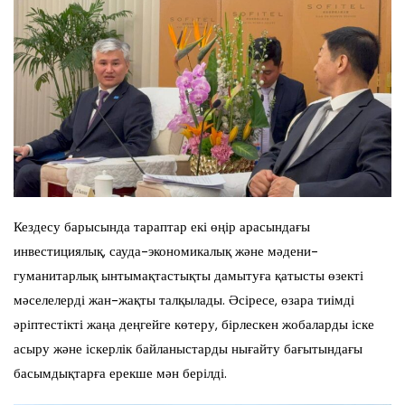
Кездесу барысында тараптар екі өңір арасындағы
инвестициялық, сауда-экономикалық және мәдени-
гуманитарлық ынтымақтастықты дамытуға қатысты өзекті
мәселелерді жан-жақты талқылады. Әсіресе, өзара тиімді
әріптестікті жаңа деңгейге көтеру, бірлескен жобаларды іске
асыру және іскерлік байланыстарды нығайту бағытындағы
басымдықтарға ерекше мән берілді.