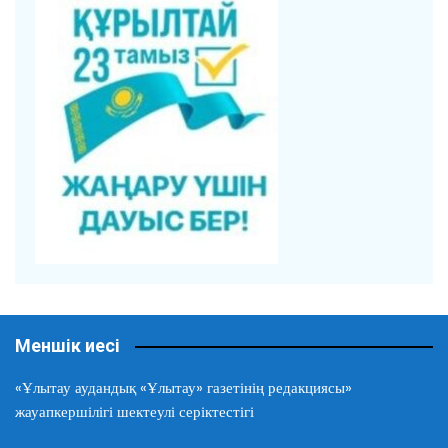
Меншік иесі
«Ұлытау аудандық «Ұлытау» газетінің редакциясы»
жауапкершілігі шектеулі серіктестігі