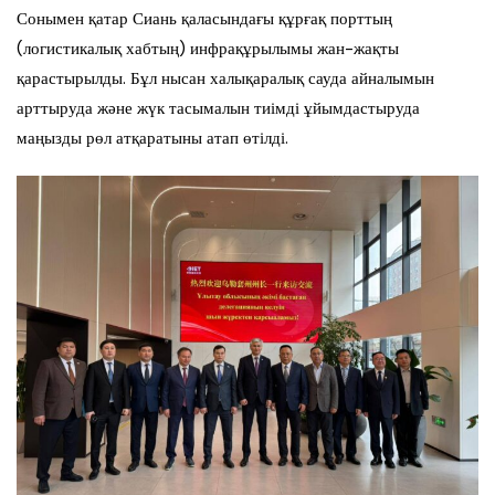
Сонымен қатар Сиань қаласындағы құрғақ порттың
(логистикалық хабтың) инфрақұрылымы жан-жақты
қарастырылды. Бұл нысан халықаралық сауда айналымын
арттыруда және жүк тасымалын тиімді ұйымдастыруда
маңызды рөл атқаратыны атап өтілді.