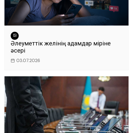
Әлеуметтік желінің адамдар өміріне
әсері
03.07.2026