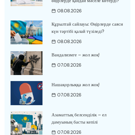
өңірлерде қандай мәселе көтерді?
08.08.2026
Құрылтай сайлауы: Өңірлерде саяси
күн тәртібі қалай түзіледі?
08.08.2026
Вандализмге – жол жоқ!
07.08.2026
Нашақорлыққа жол жоқ!
07.08.2026
Азаматтық белсенділік – ел
дамуының басты кепілі
07.08.2026