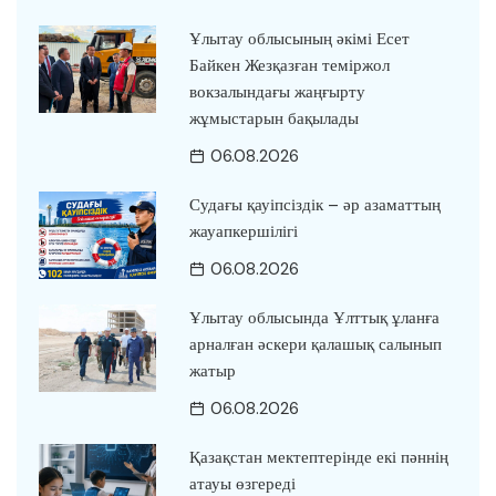
Ұлытау облысының әкімі Есет
Байкен Жезқазған теміржол
вокзалындағы жаңғырту
жұмыстарын бақылады
06.08.2026
Судағы қауіпсіздік – әр азаматтың
жауапкершілігі
06.08.2026
Ұлытау облысында Ұлттық ұланға
арналған әскери қалашық салынып
жатыр
06.08.2026
Қазақстан мектептерінде екі пәннің
атауы өзгереді