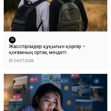
Жасөспірімдер құқығын қорғау –
қоғамның ортақ міндеті
04.07.2026