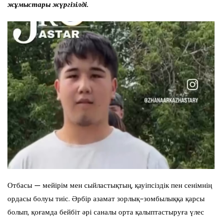
жұмыстары жүргізілді.
Отбасы — мейірім мен сыйластықтың, қауіпсіздік пен сенімнің
ордасы болуы тиіс. Әрбір азамат зорлық-зомбылыққа қарсы
болып, қоғамда бейбіт әрі саналы орта қалыптастыруға үлес