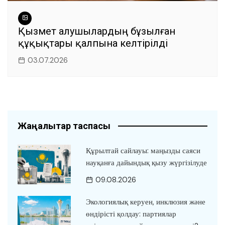
Қызмет алушылардың бұзылған
құқықтары қалпына келтірілді
03.07.2026
Жаңалықтар таспасы
Құрылтай сайлауы: маңызды саяси
науқанға дайындық қызу жүргізілуде
09.08.2026
Экологиялық керуен, инклюзия және
өндірісті қолдау: партиялар