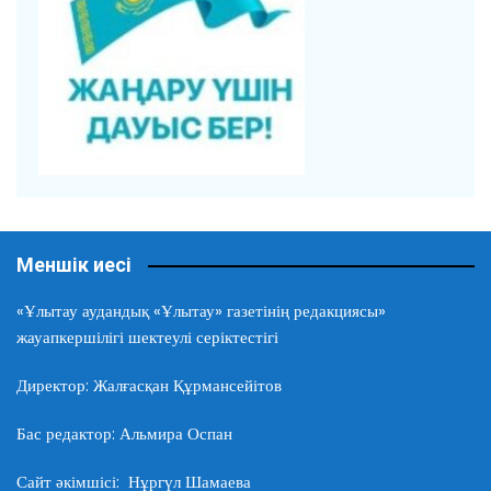
Меншік иесі
«Ұлытау аудандық «Ұлытау» газетінің редакциясы»
жауапкершілігі шектеулі серіктестігі
Директор: Жалғасқан Құрмансейітов
Бас редактор: Альмира Оспан
Сайт әкімшісі: Нұргүл Шамаева