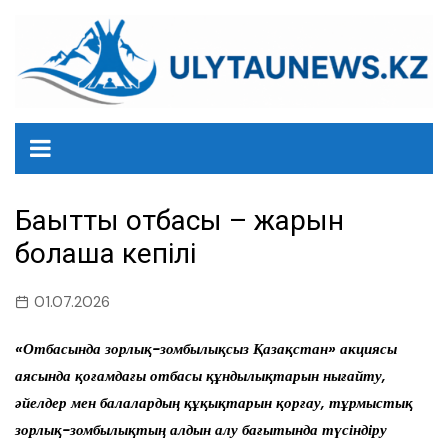
перейти
к
содержанию
Бақытты отбасы – жарқын
болашақ кепілі
01.07.2026
«Отбасында зорлық-зомбылықсыз Қазақстан» акциясы
аясында қоғамдағы отбасы құндылықтарын нығайту,
әйелдер мен балалардың құқықтарын қорғау, тұрмыстық
зорлық-зомбылықтың алдын алу бағытында түсіндіру