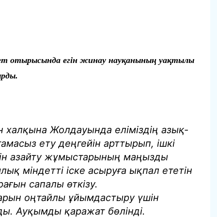
т отырысында егін жинау науқанының уақтылы
ырды.
 халқына Жолдауында еліміздің азық-
тамасыз ету деңгейін арттырып, ішкі
гін азайту жұмыстарының маңызды
ялық міндетті іске асыруға ықпал ететін
рағын сапалы өткізу.
тарын оңтайлы ұйымдастыру үшін
ы. Ауқымды қаражат бөлінді.