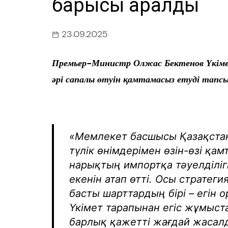
барысы қаралды
23.09.2025
Премьер-Министр Олжас Бектенов Үкіме
әрі сапалы өтуін қамтамасыз етуді тапс
«Мемлекет басшысы Қазақстан
түлік өнімдерімен өзін-өзі қам
нарықтың импортқа тәуелділі
екенін атап өтті. Осы стратеги
басты шарттардың бірі – егін о
Үкімет тарапынан егіс жұмыс
барлық қажетті жағдай жасалд