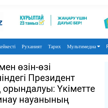
ейкесті
Руханият
Тарих
Мультимедиа
Фото
мен өзін-өзі
Видео
ніндегі Президент
орындалуы: Үкіметте
инау науқанының