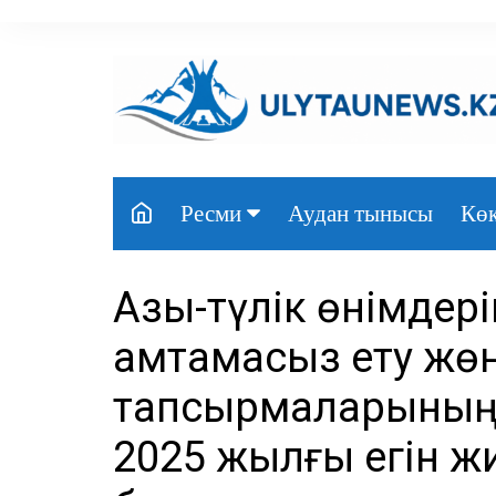
перейти
к
содержанию
Аудан тынысы
Көк
Ресми
Президент
Азық-түлік өнімдері
Үкімет
қамтамасыз ету жө
Парламент
тапсырмаларының 
Облыс әкімдігі
2025 жылғы егін ж
Өңір басшылығы