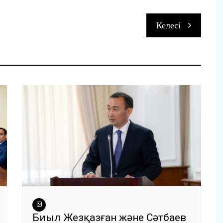
Келесі
и
Биыл Жезқазған және Сәтбаев