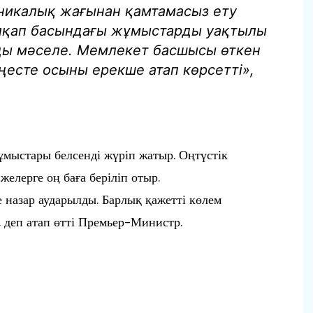
никалық жағынан қамтамасыз ету
алқап басындағы жұмыстарды уақтылы
зды мәселе. Мемлекет басшысы өткен
ңесте осыны ерекше атап көрсетті»,
жұмыстары белсенді жүріп жатыр. Оңтүстік
елерге оң баға беріліп отыр.
 назар аударылды. Барлық қажетті көлем
с, деп атап өтті Премьер-Министр.
п