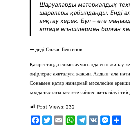
Шаруаларды материалдық-тех
шаралары қабылданды. Енді 
аяқтау керек. Бұл – өте маңы
аптада егіншілермен болған ке
— деді Олжас Бектенов.
Қазіргі таңда еліміз аумағында егін жинау 
өңірлерде аяқталуға жақын. Алдын-ала нәтиж
Сонымен қатар жанармай мәселесіне ерекше
қолданыстағы кестеге сәйкес жеткізілуі тиі
Post Views:
232
F
T
E
W
T
V
M
О
a
wi
m
h
el
K
e
т