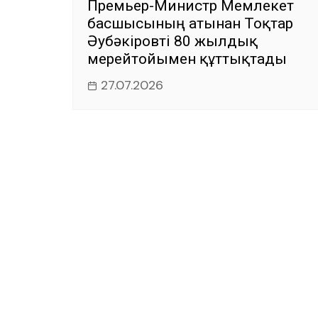
Премьер-Министр Мемлекет
басшысының атынан Тоқтар
Әубәкіровті 80 жылдық
мерейтойымен құттықтады
27.07.2026