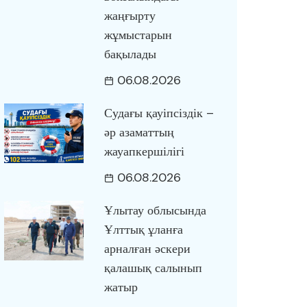
жаңғырту
жұмыстарын
бақылады
06.08.2026
Судағы қауіпсіздік –
әр азаматтың
жауапкершілігі
06.08.2026
Ұлытау облысында
Ұлттық ұланға
арналған әскери
қалашық салынып
жатыр