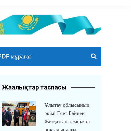
PDF мұрағат
Жаңалықтар таспасы
Ұлытау облысының
әкімі Есет Байкен
Жезқазған теміржол
вокзалындағы