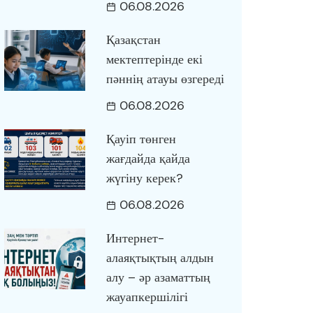
06.08.2026
Қазақстан
мектептерінде екі
пәннің атауы өзгереді
06.08.2026
Қауіп төнген
жағдайда қайда
жүгіну керек?
06.08.2026
Интернет-
алаяқтықтың алдын
алу – әр азаматтың
жауапкершілігі