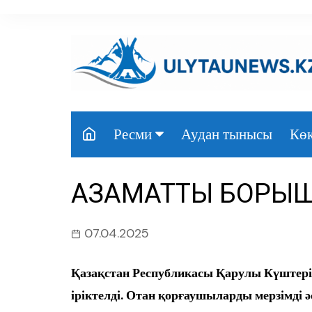
перейти
к
содержанию
Аудан тынысы
Көк
Ресми
Президент
АЗАМАТТЫҢ БОРЫ
Үкімет
Парламент
07.04.2025
Облыс әкімдігі
Қазақстан Республикасы Қарулы Күштері
Өңір басшылығы
іріктелді. Отан қорғаушыларды мерзімді 