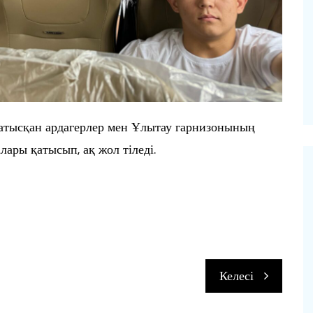
қатысқан ардагерлер мен Ұлытау гарнизонының
лары қатысып, ақ жол тіледі.
п
Келесі
и