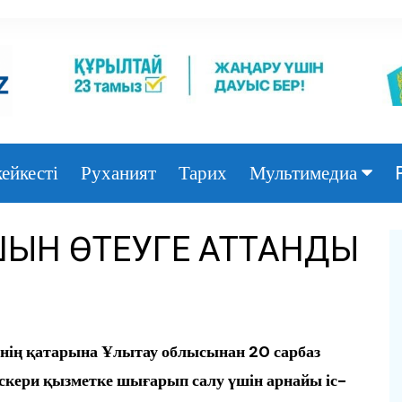
ейкесті
Руханият
Тарих
Мультимедиа
Фото
ШЫН ӨТЕУГЕ АТТАНДЫ
Видео
нің қатарына Ұлытау облысынан 20 сарбаз
әскери қызметке шығарып салу үшін арнайы іс-