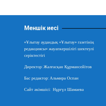
Меншік иесі
«Ұлытау аудандық «Ұлытау» газетінің
редакциясы» жауапкершілігі шектеулі
серіктестігі
Директор: Жалғасқан Құрмансейітов
Бас редактор: Альмира Оспан
Сайт әкімшісі: Нұргүл Шамаева