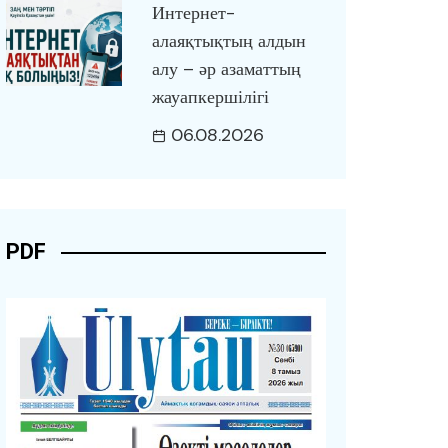
Интернет-
алаяқтықтың алдын
алу – әр азаматтың
жауапкершілігі
06.08.2026
PDF