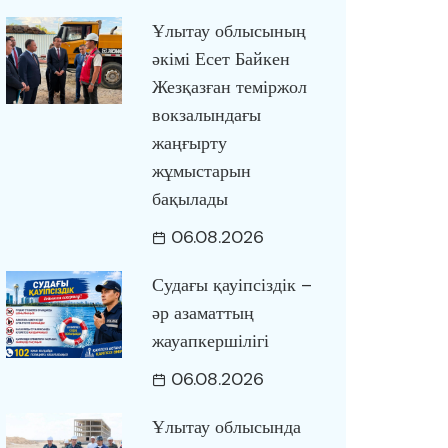
Ұлытау облысының
әкімі Есет Байкен
Жезқазған теміржол
вокзалындағы
жаңғырту
жұмыстарын
бақылады
06.08.2026
Судағы қауіпсіздік –
әр азаматтың
жауапкершілігі
06.08.2026
Ұлытау облысында