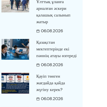
Ұлттық ұланға
арналған әскери
қалашық салынып
жатыр
06.08.2026
Қазақстан
мектептерінде екі
пәннің атауы өзгереді
06.08.2026
Қауіп төнген
жағдайда қайда
жүгіну керек?
06.08.2026