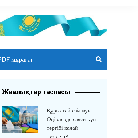
PDF мұрағат
Жаңалықтар таспасы
Құрылтай сайлауы:
Өңірлерде саяси күн
тәртібі қалай
түзіледі?