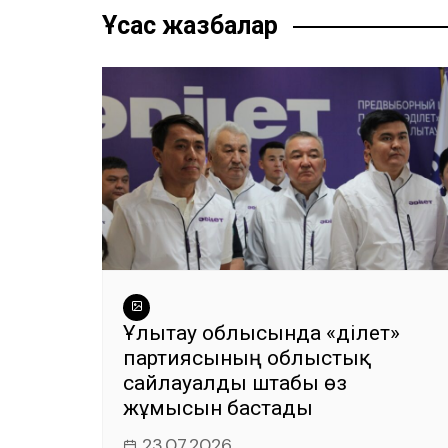
записям
o
p
m
g
Ұқсас жазбалар
o
p
er
k
Ұлытау облысында «Әділет»
партиясының облыстық
сайлауалды штабы өз
жұмысын бастады
23.07.2026