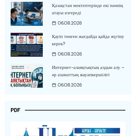
Қазақстан мектептерінде екі пәннің
атауы өзгереді
06.08.2026
Қауіп төнген жағдайда қайда жүгіну
керек?
06.08.2026
Интернет-алаяқтықтың алдын алу –
әр азаматтың жауапкершілігі
06.08.2026
PDF