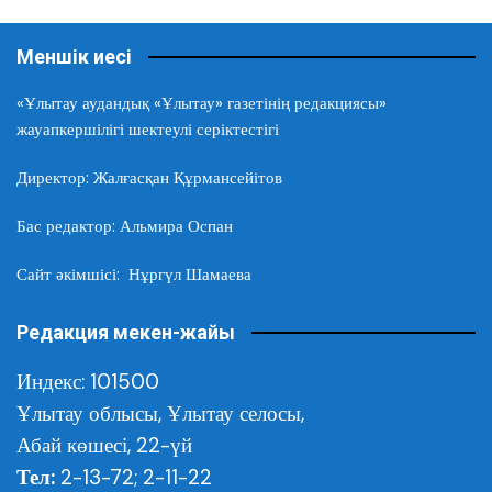
Меншік иесі
«Ұлытау аудандық «Ұлытау» газетінің редакциясы»
жауапкершілігі шектеулі серіктестігі
Директор: Жалғасқан Құрмансейітов
Бас редактор: Альмира Оспан
Сайт әкімшісі: Нұргүл Шамаева
Редакция мекен-жайы
Индекс: 101500
Ұлытау облысы,
Ұлытау селосы,
Абай көшесі, 22-үй
Тел:
2-13-72; 2-11-22