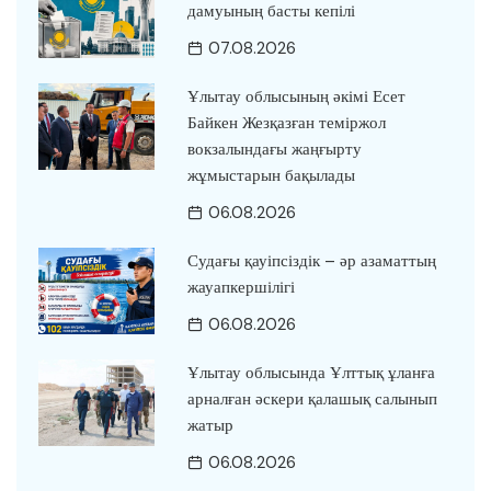
дамуының басты кепілі
07.08.2026
Ұлытау облысының әкімі Есет
Байкен Жезқазған теміржол
вокзалындағы жаңғырту
жұмыстарын бақылады
06.08.2026
Судағы қауіпсіздік – әр азаматтың
жауапкершілігі
06.08.2026
Ұлытау облысында Ұлттық ұланға
арналған әскери қалашық салынып
жатыр
06.08.2026