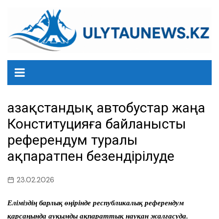
перейти
к
содержанию
Қазақстандық автобустар жаңа
Конституцияға байланысты
референдум туралы
ақпаратпен безендірілуде
23.02.2026
Еліміздің барлық өңірінде республикалық референдум
қарсаңында ауқымды ақпараттық науқан жалғасуда.