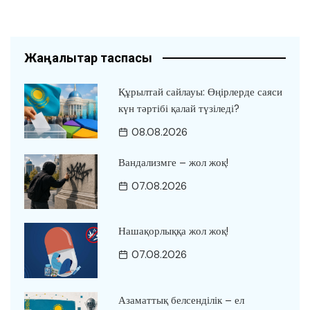
Жаңалықтар таспасы
Құрылтай сайлауы: Өңірлерде саяси
күн тәртібі қалай түзіледі?
08.08.2026
Вандализмге – жол жоқ!
07.08.2026
Нашақорлыққа жол жоқ!
07.08.2026
Азаматтық белсенділік – ел