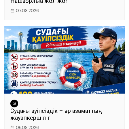
Нашақорлыққа жол жоқ!
07.08.2026
Судағы қауіпсіздік – әр азаматтың
жауапкершілігі
06.08.2026