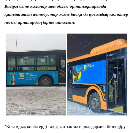
Қазіргі сәте қалалар мен облыс орталықтарында
қатынайтын автобустар және басқа да қоғамдық көліктер
негізгі арналардың біріне айналған.
“Қоғамдық көліктерді тақырыптық материалдармен безендіру