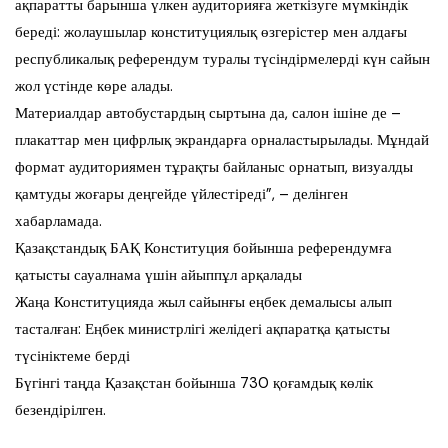
ақпаратты барынша үлкен аудиторияға жеткізуге мүмкіндік
береді: жолаушылар конституциялық өзгерістер мен алдағы
республикалық референдум туралы түсіндірмелерді күн сайын
жол үстінде көре алады.
Материалдар автобустардың сыртына да, салон ішіне де –
плакаттар мен цифрлық экрандарға орналастырылады. Мұндай
формат аудиториямен тұрақты байланыс орнатып, визуалды
қамтуды жоғары деңгейде үйлестіреді”, – делінген
хабарламада.
Қазақстандық БАҚ Конституция бойынша референдумға
қатысты сауалнама үшін айыппұл арқалады
Жаңа Конституцияда жыл сайынғы еңбек демалысы алып
тасталған: Еңбек министрлігі желідегі ақпаратқа қатысты
түсініктеме берді
Бүгінгі таңда Қазақстан бойынша 730 қоғамдық көлік
безендірілген.