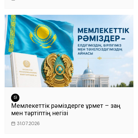
Мемлекеттік рәміздерге құрмет – заң
мен тәртіптің негізі
31.07.2026