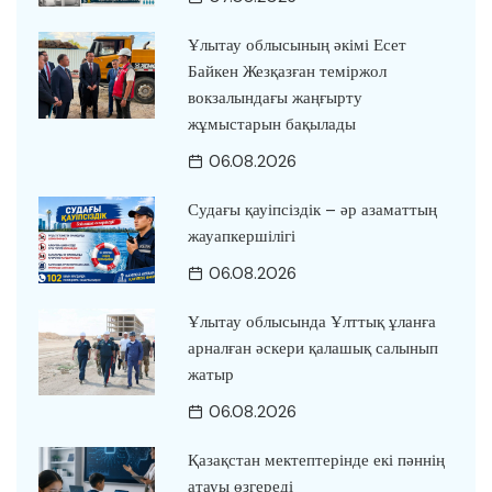
Ұлытау облысының әкімі Есет
Байкен Жезқазған теміржол
вокзалындағы жаңғырту
жұмыстарын бақылады
06.08.2026
Судағы қауіпсіздік – әр азаматтың
жауапкершілігі
06.08.2026
Ұлытау облысында Ұлттық ұланға
арналған әскери қалашық салынып
жатыр
06.08.2026
Қазақстан мектептерінде екі пәннің
атауы өзгереді