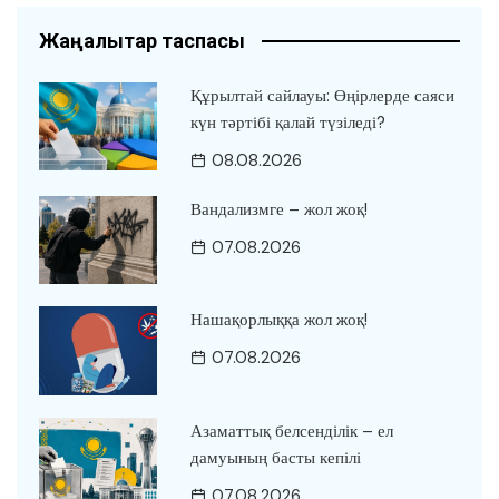
Жаңалықтар таспасы
Құрылтай сайлауы: Өңірлерде саяси
күн тәртібі қалай түзіледі?
08.08.2026
Вандализмге – жол жоқ!
07.08.2026
Нашақорлыққа жол жоқ!
07.08.2026
Азаматтық белсенділік – ел
дамуының басты кепілі
07.08.2026