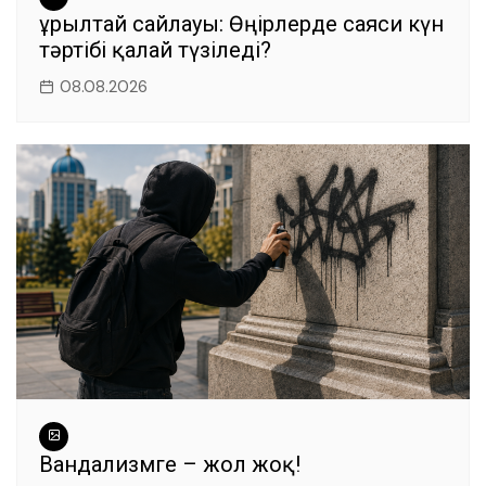
Құрылтай сайлауы: Өңірлерде саяси күн
тәртібі қалай түзіледі?
08.08.2026
Вандализмге – жол жоқ!