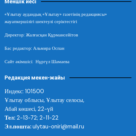
Меншік иесі
«Ұлытау аудандық «Ұлытау» газетінің редакциясы»
жауапкершілігі шектеулі серіктестігі
Директор: Жалғасқан Құрмансейітов
Бас редактор: Альмира Оспан
Сайт әкімшісі: Нұргүл Шамаева
Редакция мекен-жайы
Индекс: 101500
Ұлытау облысы,
Ұлытау селосы,
Абай көшесі, 22-үй
Тел:
2-13-72; 2-11-22
Эл.пошта:
ulytau-oniri@mail.ru