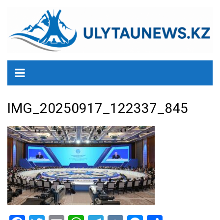
перейти
к
содержанию
IMG_20250917_122337_845