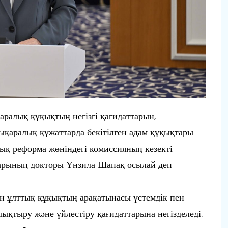
аралық құқықтың негізгі қағидаттарын,
қаралық құжаттарда бекітілген адам құқықтары
лық реформа жөніндегі комиссияның кезекті
дарының докторы Үнзила Шапақ осылай деп
н ұлттық құқықтың арақатынасы үстемдік пен
лықтыру және үйлестіру қағидаттарына негізделеді.