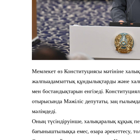
Мемлекет өз Конституциясы мәтініне халық
жалпыадамзаттық құндылықтарды және халы
мен бостандықтарын енгізеді. Конституция
отырысында Мәжіліс депутаты, заң ғылым
мәлімдеді.
Оның түсіндіруінше, халықаралық құқық пе
бағыныштылыққа емес, өзара әрекеттесу, то