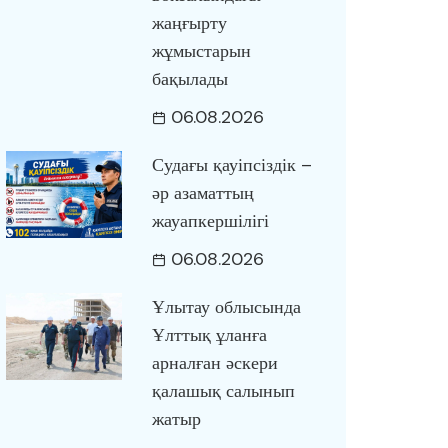
жаңғырту
жұмыстарын
бақылады
06.08.2026
Судағы қауіпсіздік –
әр азаматтың
жауапкершілігі
06.08.2026
Ұлытау облысында
Ұлттық ұланға
арналған әскери
қалашық салынып
жатыр