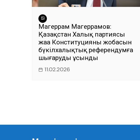
Магеррам Магеррамов:
Қазақстан Халық партиясы
жаңа Конституцияның жобасын
бүкілхалықтық референдумға
шығаруды ұсынды
11.02.2026