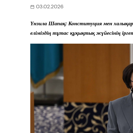
03.02.2026
Үнзила Шапақ: Конституция мен халықар
еліміздің тұтас құқықтық жүйесінің ірг