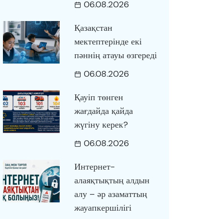
06.08.2026
Қазақстан
мектептерінде екі
пәннің атауы өзгереді
06.08.2026
Қауіп төнген
жағдайда қайда
жүгіну керек?
06.08.2026
Интернет-
алаяқтықтың алдын
алу – әр азаматтың
жауапкершілігі