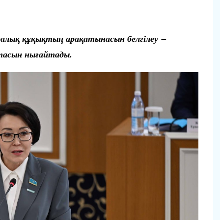
алық құқықтың арақатынасын белгілеу –
етасын нығайтады.