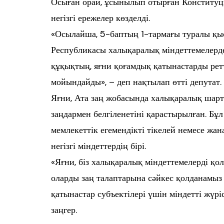
Осыған орай, ұсынылып отырған Конституц
негізгі ережелер көзделді.
«Осылайша, 5-баптың 1-тармағы туралы қы
Республикасы халықаралық міндеттемелерде
құқықтың, яғни қоғамдық қатынастарды ретт
мойындайды», – деп нақтылап өтті депутат.
Яғни, Ата заң жобасында халықаралық шарт
заңдармен белгіленетіні қарастырылған. Бұ
мемлекеттік егемендікті тікелей немесе жан
негізгі міндеттердің бірі.
«Яғни, біз халықаралық міндеттемелерді қо
оларды заң талаптарына сәйкес қолданамыз
қатынастар субъектілері үшін міндетті жүріс
заңгер.