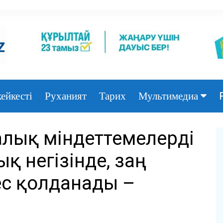
ейкесті
Руханият
Тарих
Мультимедиа
Фото
алық міндеттемелерді
Видео
қ негізінде, заң
ес қолданады –