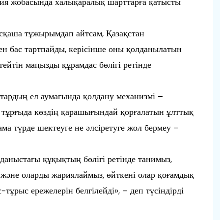
ия жобасында халықаралық шарттарға қатысты
сқаша тұжырымдап айтсам, Қазақстан
н бас тартпайды, керісінше оны қолданылатын
ейтін маңызды құрамдас бөлігі ретінде
тардың ел аумағында қолдану механизмі –
л тұрғыда көздің қарашығындай қорғалатын ұлттық
ама түрде шектеуге не әлсіретуге жол бермеу –
лданыстағы құқықтың бөлігі ретінде танимыз,
 және оларды жариялаймыз, өйткені олар қоғамдық
-тұрыс ережелерін белгілейді», – деп түсіндірді