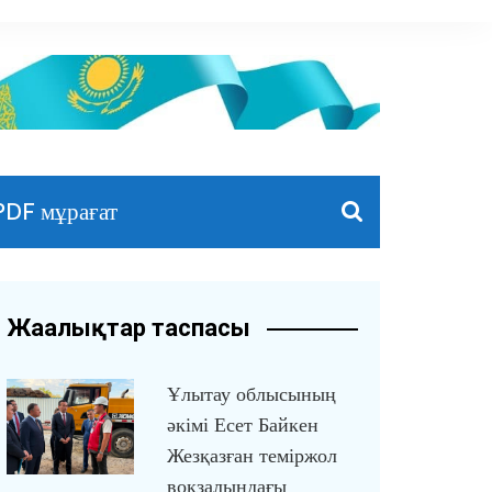
PDF мұрағат
Жаңалықтар таспасы
Ұлытау облысының
әкімі Есет Байкен
Жезқазған теміржол
вокзалындағы