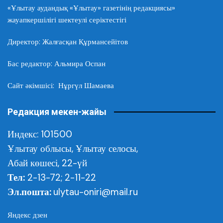
«Ұлытау аудандық «Ұлытау» газетінің редакциясы»
жауапкершілігі шектеулі серіктестігі
Директор: Жалғасқан Құрмансейітов
Бас редактор: Альмира Оспан
Сайт әкімшісі: Нұргүл Шамаева
Редакция мекен-жайы
Индекс: 101500
Ұлытау облысы,
Ұлытау селосы,
Абай көшесі, 22-үй
Тел:
2-13-72; 2-11-22
Эл.пошта:
ulytau-oniri@mail.ru
Яндекс дзен