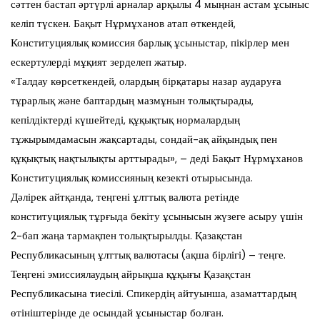
сәттен бастап әртүрлі арналар арқылы 4 мыңнан астам ұсыныс
келіп түскен. Бақыт Нұрмұханов атап өткендей,
Конституциялық комиссия барлық ұсыныстар, пікірлер мен
ескертулерді мұқият зерделеп жатыр.
«Талдау көрсеткендей, олардың бірқатары назар аударуға
тұрарлық және баптардың мазмұнын толықтырады,
кепілдіктерді күшейтеді, құқықтық нормалардың
тұжырымдамасын жақсартады, сондай-ақ айқындық пен
құқықтық нақтылықты арттырады», – деді Бақыт Нұрмұханов
Конституциялық комиссияның кезекті отырысында.
Дәлірек айтқанда, теңгені ұлттық валюта ретінде
конституциялық тұрғыда бекіту ұсынысын жүзеге асыру үшін
2-бап жаңа тармақпен толықтырылды. Қазақстан
Республикасының ұлттық валютасы (ақша бірлігі) – теңге.
Теңгені эмиссиялаудың айрықша құқығы Қазақстан
Республикасына тиесілі. Спикердің айтуынша, азаматтардың
өтініштерінде де осындай ұсыныстар болған.