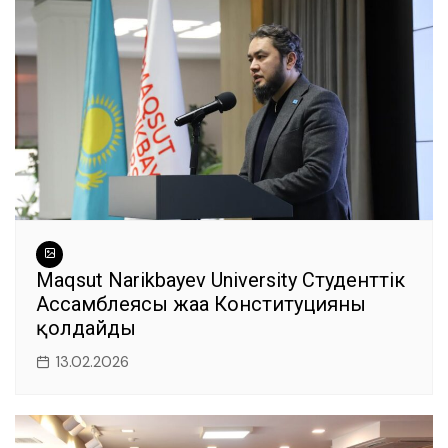
o
p
er
k
Maqsut Narikbayev University Студенттік
Ассамблеясы жаңа Конституцияны
қолдайды
13.02.2026