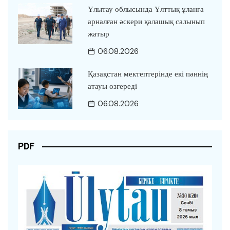
Ұлытау облысында Ұлттық ұланға
арналған әскери қалашық салынып
жатыр
06.08.2026
Қазақстан мектептерінде екі пәннің
атауы өзгереді
06.08.2026
PDF