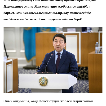
Конституциялық Сот төрағасының орынбасары Бақыт
Нұрмұханов жаңа Конституция жобасын жетілдіру
барысы мен жалпыхалықтық талқылау нәтижесінде
енгізілген негізгі өзгерістер туралы айтып берді.
Оның айтуынша, жаңа Конституция жобасы жарияланған