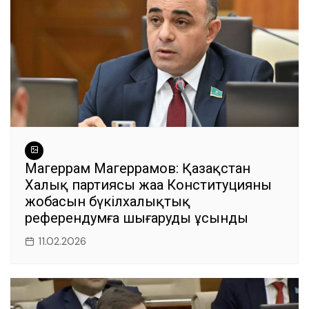
Магеррам Магеррамов: Қазақстан
Халық партиясы жаңа Конституцияның
жобасын бүкілхалықтық
референдумға шығаруды ұсынды
11.02.2026