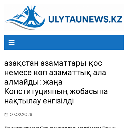
перейти
к
содержанию
Қазақстан азаматтары қос
немесе көп азаматтық ала
алмайды: жаңа
Конституцияның жобасына
нақтылау енгізілді
07.02.2026