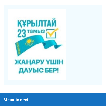
Меншік иесі