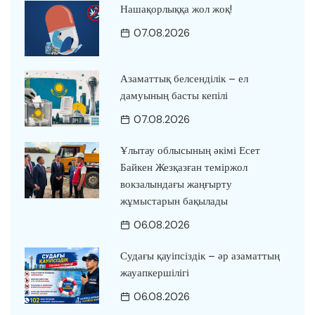
Нашақорлыққа жол жоқ!
07.08.2026
Азаматтық белсенділік – ел
дамуының басты кепілі
07.08.2026
Ұлытау облысының әкімі Есет
Байкен Жезқазған теміржол
вокзалындағы жаңғырту
жұмыстарын бақылады
06.08.2026
Судағы қауіпсіздік – әр азаматтың
жауапкершілігі
06.08.2026