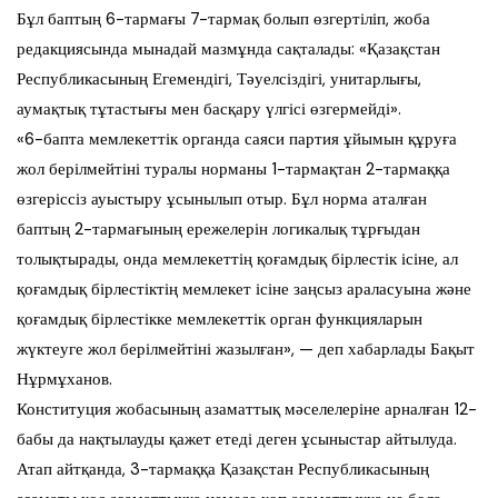
Бұл баптың 6-тармағы 7-тармақ болып өзгертіліп, жоба
редакциясында мынадай мазмұнда сақталады: «Қазақстан
Республикасының Егемендігі, Тәуелсіздігі, унитарлығы,
аумақтық тұтастығы мен басқару үлгісі өзгермейді».
«6-бапта мемлекеттік органда саяси партия ұйымын құруға
жол берілмейтіні туралы норманы 1-тармақтан 2-тармаққа
өзгеріссіз ауыстыру ұсынылып отыр. Бұл норма аталған
баптың 2-тармағының ережелерін логикалық тұрғыдан
толықтырады, онда мемлекеттің қоғамдық бірлестік ісіне, ал
қоғамдық бірлестіктің мемлекет ісіне заңсыз араласуына және
қоғамдық бірлестікке мемлекеттік орган функцияларын
жүктеуге жол берілмейтіні жазылған», — деп хабарлады Бақыт
Нұрмұханов.
Конституция жобасының азаматтық мәселелеріне арналған 12-
бабы да нақтылауды қажет етеді деген ұсыныстар айтылуда.
Атап айтқанда, 3-тармаққа Қазақстан Республикасының