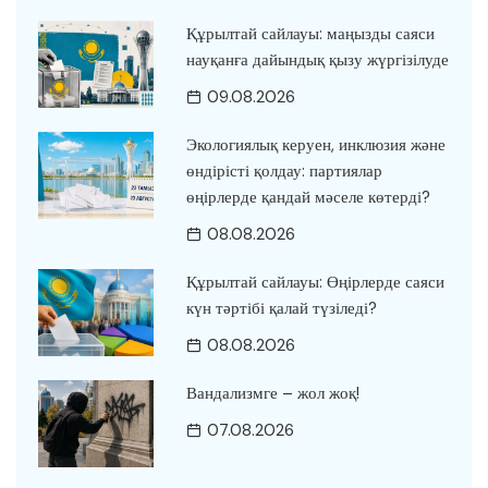
Құрылтай сайлауы: маңызды саяси
науқанға дайындық қызу жүргізілуде
09.08.2026
Экологиялық керуен, инклюзия және
өндірісті қолдау: партиялар
өңірлерде қандай мәселе көтерді?
08.08.2026
Құрылтай сайлауы: Өңірлерде саяси
күн тәртібі қалай түзіледі?
08.08.2026
Вандализмге – жол жоқ!
07.08.2026