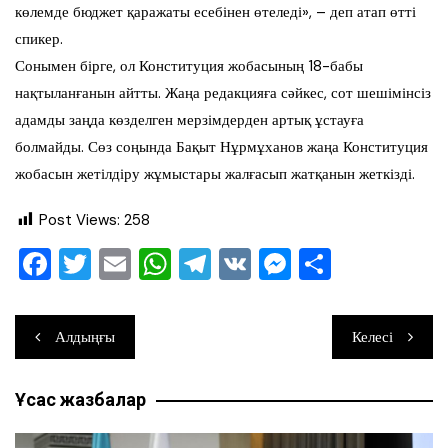
көлемде бюджет қаражаты есебінен өтеледі», – деп атап өтті
спикер.
Сонымен бірге, ол Конституция жобасының 18-бабы
нақтыланғанын айтты. Жаңа редакцияға сәйкес, сот шешімінсіз
адамды заңда көзделген мерзімдерден артық ұстауға
болмайды. Сөз соңында Бақыт Нұрмұханов жаңа Конституция
жобасын жетілдіру жұмыстары жалғасып жатқанын жеткізді.
Post Views:
258
F
T
E
W
T
V
M
О
a
wi
m
h
el
K
e
тп
c
tt
ai
at
e
ss
ра
Навигация
Алдыңғы
Келесі
e
er
l
s
gr
e
ви
по
b
A
a
n
ть
Ұқсас жазбалар
записям
o
p
m
g