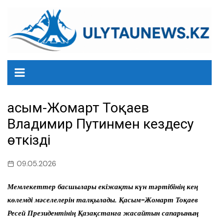
перейти
к
содержанию
Қасым-Жомарт Тоқаев
Владимир Путинмен кездесу
өткізді
09.05.2026
Мемлекеттер басшылары екіжақты күн тәртібінің кең
көлемді мәселелерін талқылады. Қасым-Жомарт Тоқаев
Ресей Президентінің Қазақстанға жасайтын сапарының