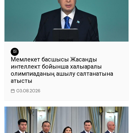
Мемлекет басшысы Жасанды
интеллект бойынша халықаралық
олимпиаданың ашылу салтанатына
қатысты
03.08.2026