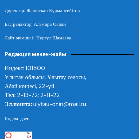
Директор: Жалғасқан Құрмансейітов
Бас редактор: Альмира Оспан
Сайт әкімшісі: Нұргүл Шамаева
Редакция мекен-жайы
Индекс: 101500
Ұлытау облысы,
Ұлытау селосы,
Абай көшесі, 22-үй
Тел:
2-13-72; 2-11-22
Эл.пошта:
ulytau-oniri@mail.ru
Яндекс дзен