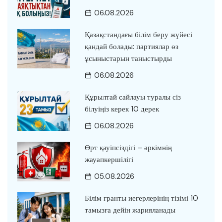
06.08.2026
Қазақстандағы білім беру жүйесі
қандай болады: партиялар өз
ұсыныстарын таныстырды
06.08.2026
Құрылтай сайлауы туралы сіз
білуіңіз керек 10 дерек
06.08.2026
Өрт қауіпсіздігі – әркімнің
жауапкершілігі
05.08.2026
Білім гранты иегерлерінің тізімі 10
тамызға дейін жарияланады