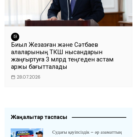
Биыл Жезқазған және Сәтбаев
қалаларының ТКШ нысандарын
жаңғыртуға 3 млрд теңгеден астам
қаржы бағытталады
28.07.2026
Жаңалықтар таспасы
Судағы қауіпсіздік – әр азаматтың