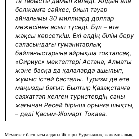
та табысты дамып келеді. Алдын ала
болжамға сәйкес, биыл тауар
айналымы 30 миллиард доллар
межесінен асып түседі. Бұл – өте
жақсы көрсеткіш. Екі елдің білім беру
саласындағы гуманитарлық
байланыстарына айрықша тоқталсақ,
«Сириус» мектептері Астана, Алматы
және басқа да қалаларда ашылып,
жұмыс істей бастады. Туризм де өте
маңызды бағыт. Былтыр Қазақстанға
саяхаттап келген туристердің саны
жағынан Ресей бірінші орынға шықты,
– деді Қасым-Жомарт Тоқаев.
Мемлекет басшысы алдағы Жоғары Еуразиялық экономикалық