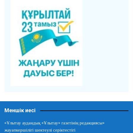
Меншік иесі
«Ұлытау аудандық «Ұлытау» газетінің редакциясы»
жауапкершілігі шектеулі серіктестігі