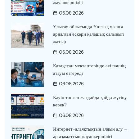
жауапкершілігі
06.08.2026
Ұлытау облысында Ұлттық ұланға
арналған әскери қалашық салынып
жатыр
06.08.2026
Қазақстан мектептерінде екі пәннің
атауы өзгереді
06.08.2026
Қауіп төнген жағдайда қайда жүгіну
керек?
06.08.2026
Интернет-алаяқтықтың алдын алу –
әр азаматтың жауапкершілігі