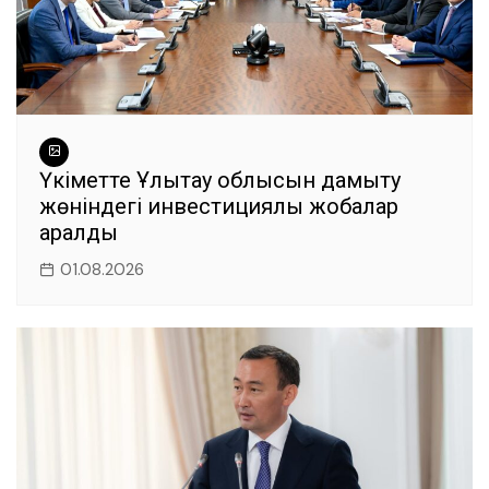
Үкіметте Ұлытау облысын дамыту
жөніндегі инвестициялық жобалар
қаралды
01.08.2026