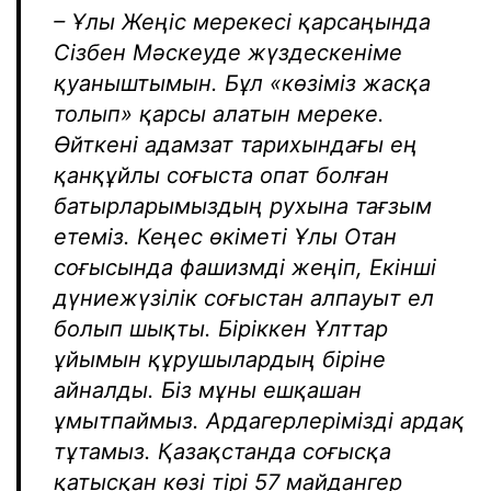
– Ұлы Жеңіс мерекесі қарсаңында
Сізбен Мәскеуде жүздескеніме
қуаныштымын. Бұл «көзіміз жасқа
толып» қарсы алатын мереке.
Өйткені адамзат тарихындағы ең
қанқұйлы соғыста опат болған
батырларымыздың рухына тағзым
етеміз. Кеңес өкіметі Ұлы Отан
соғысында фашизмді жеңіп, Екінші
дүниежүзілік соғыстан алпауыт ел
болып шықты. Біріккен Ұлттар
ұйымын құрушылардың біріне
айналды. Біз мұны ешқашан
ұмытпаймыз. Ардагерлерімізді ардақ
тұтамыз. Қазақстанда соғысқа
қатысқан көзі тірі 57 майдангер