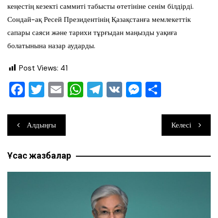
кеңестің кезекті саммиті табысты өтетініне сенім білдірді.
Сондай-ақ Ресей Президентінің Қазақстанға мемлекеттік
сапары саяси және тарихи тұрғыдан маңызды уақиға
болатынына назар аударды.
Post Views:
41
F
T
E
W
T
V
M
О
a
wi
m
h
el
K
e
тп
c
tt
ai
at
e
ss
ра
Навигация
Алдыңғы
Келесі
e
er
l
s
gr
e
ви
по
b
A
a
n
ть
Ұқсас жазбалар
записям
o
p
m
g
o
p
er
k