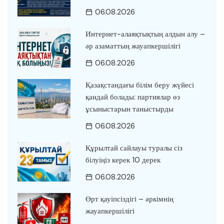
06.08.2026
Интернет-алаяқтықтың алдын алу –
әр азаматтың жауапкершілігі
06.08.2026
Қазақстандағы білім беру жүйесі
қандай болады: партиялар өз
ұсыныстарын таныстырды
06.08.2026
Құрылтай сайлауы туралы сіз
білуіңіз керек 10 дерек
06.08.2026
Өрт қауіпсіздігі – әркімнің
жауапкершілігі