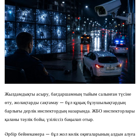
Жылдамдықты асыру, бағдаршамның тыйым салынған түсіне
өту, жолақтарды сақтамау — бұл құқық бұзушылықтардың
барлығы дерлік инспектордың назарында. ЖБО инспекторлары
қаланы тәулік бойы, үзіліссіз бақылап отыр.
Әрбір бейнекамера — бұл жол көлік оқиғаларының алдын алуға