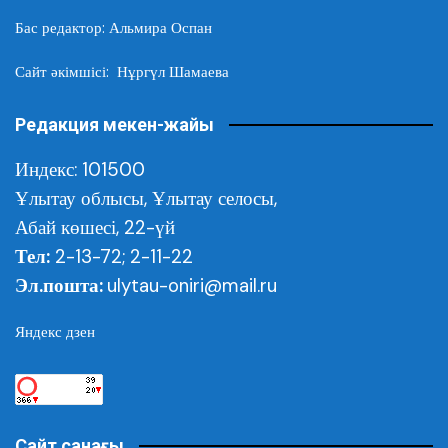
Бас редактор: Альмира Оспан
Сайт әкімшісі: Нұргүл Шамаева
Редакция мекен-жайы
Индекс: 101500
Ұлытау облысы,
Ұлытау селосы,
Абай көшесі, 22-үй
Тел:
2-13-72; 2-11-22
Эл.пошта:
ulytau-oniri@mail.ru
Яндекс дзен
Сайт санағы