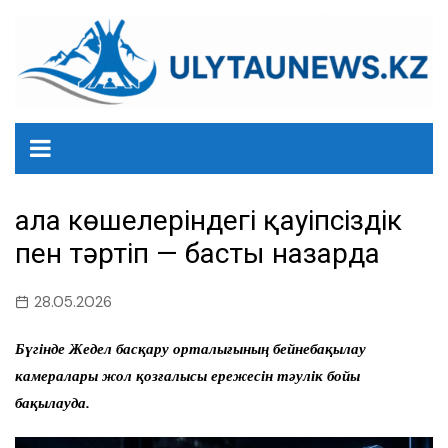
перейти
к
содержанию
Қала көшелеріндегі қауіпсіздік
пен тәртіп — басты назарда
28.05.2026
Бүгінде Жедел басқару орталығының бейнебақылау
камералары жол қозғалысы ережесін тәулік бойы
бақылауда.