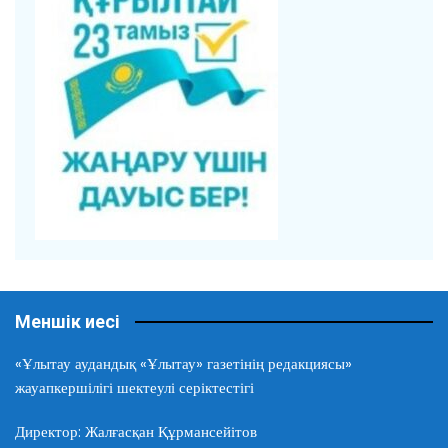
Меншік иесі
«Ұлытау аудандық «Ұлытау» газетінің редакциясы»
жауапкершілігі шектеулі серіктестігі
Директор: Жалғасқан Құрмансейітов