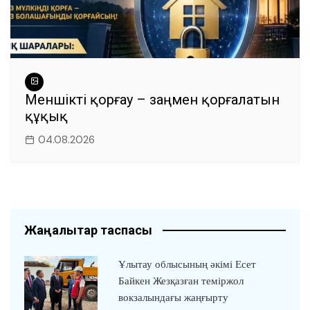
Меншікті қорғау – заңмен қорғалатын
құқық
04.08.2026
Жаңалықтар таспасы
Ұлытау облысының әкімі Есет
Байкен Жезқазған теміржол
вокзалындағы жаңғырту