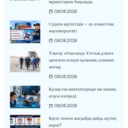
жұмыстарын бақылады
06.08.2026
Судағы қауіпсіздік – әр азаматтың
жауапкершілігі
06.08.2026
Ұлытау облысында Ұлттық ұланға
арналған әскери қалашық салынып
жатыр
06.08.2026
Қазақстан мектептерінде екі пәннің
атауы өзгереді
06.08.2026
Қауіп төнген жағдайда қайда жүгіну
керек?