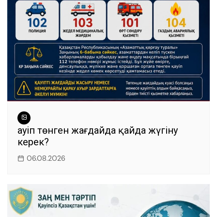
k
Қауіп төнген жағдайда қайда жүгіну
керек?
06.08.2026