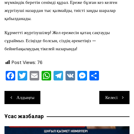
мүмкіндік беретін сенімді құрал. Ереже бұзған кез келген
жүргізуші назардан тыс қалмайды, тиісті заңды шаралар
қабылданады.
Құрметті жүргізушілер! Жол ережесін қатаң сақтауды
сұраймыз. Есіңізде болсын, сіздің әрекетіңіз —
бейнебақылаудың тікелей назарында!
Post Views:
76
F
T
E
W
T
V
M
О
a
wi
m
h
el
K
e
тп
c
tt
ai
at
e
ss
ра
Навигация
Алдыңғы
Келесі
e
er
l
s
gr
e
ви
по
b
A
a
n
ть
Ұқсас жазбалар
записям
o
p
m
g
o
p
er