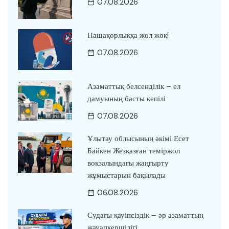
07.08.2026
Нашақорлыққа жол жоқ!
07.08.2026
Азаматтық белсенділік – ел
дамуының басты кепілі
07.08.2026
Ұлытау облысының әкімі Есет
Байкен Жезқазған теміржол
вокзалындағы жаңғырту
жұмыстарын бақылады
06.08.2026
Судағы қауіпсіздік – әр азаматтың
жауапкершілігі