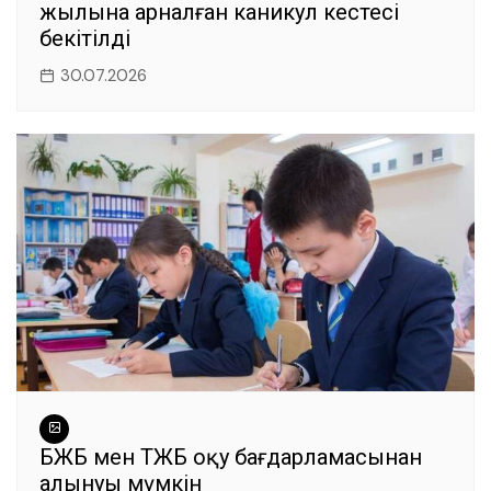
жылына арналған каникул кестесі
бекітілді
30.07.2026
БЖБ мен ТЖБ оқу бағдарламасынан
алынуы мүмкін