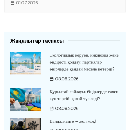
01.07.2026
Жаңалықтар таспасы
Экологиялық керуен, инклюзия және
өндірісті қолдау: партиялар
өңірлерде қандай мәселе көтерді?
08.08.2026
Құрылтай сайлауы: Өңірлерде саяси
күн тәртібі қалай түзіледі?
08.08.2026
Вандализмге – жол жоқ!