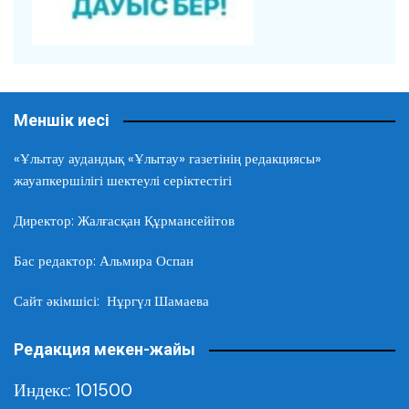
Меншік иесі
«Ұлытау аудандық «Ұлытау» газетінің редакциясы»
жауапкершілігі шектеулі серіктестігі
Директор: Жалғасқан Құрмансейітов
Бас редактор: Альмира Оспан
Сайт әкімшісі: Нұргүл Шамаева
Редакция мекен-жайы
Индекс: 101500