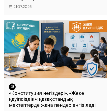
21.07.2026
«Конституция негіздері», «Жеке
қауіпсіздік»: қазақстандық
мектептерде жаңа пәндер енгізіледі