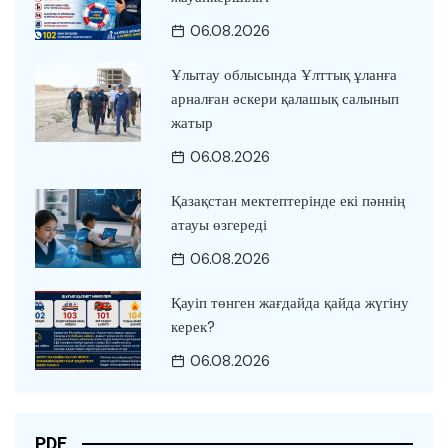
06.08.2026
Ұлытау облысында Ұлттық ұланға
арналған әскери қалашық салынып
жатыр
06.08.2026
Қазақстан мектептерінде екі пәннің
атауы өзгереді
06.08.2026
Қауіп төнген жағдайда қайда жүгіну
керек?
06.08.2026
PDF