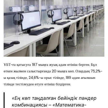
ҰБТ-ға қатысуға 187 мыңға жуық адам өтініш берген. Бұл
өткен жылмен салыстырғанда 20 мыңға көп. Олардың 75,2%-
ы қазақ тілінде, 24,6%-ы орыс тілінде, 189 адам ағылшын
тілінде тестілеуден өтуге өтініш білдірген.
«Ең көп таңдалған бейіндік пәндер
комбинациясы – «Математика-