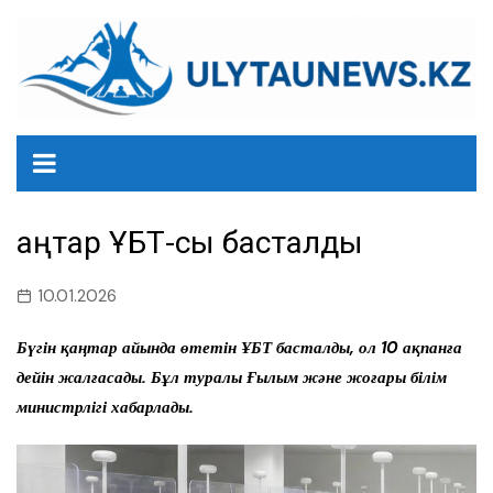
перейти
к
содержанию
Қаңтар ҰБТ-сы басталды
10.01.2026
Бүгін қаңтар айында өтетін ҰБТ басталды, ол 10 ақпанға
дейін жалғасады. Бұл туралы Ғылым және жоғары білім
министрлігі хабарлады.