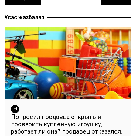
e
er
l
s
gr
e
ви
по
b
A
a
n
ть
Ұқсас жазбалар
записям
o
p
m
g
o
p
er
k
Попросил продавца открыть и
проверить купленную игрушку,
работает ли она? продавец отказался.