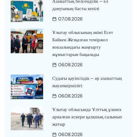
Азаматтық белсенділік – ел
дамуының басты кепілі
07.08.2026
Ұлытау облысының әкімі Есет
Байкен Жезқазған теміржол
вокзалындағы жаңғырту
жұмыстарын бақылады
06.08.2026
Судағы қауіпсіздік – әр азаматтың
жауапкершілігі
06.08.2026
Ұлытау облысында Ұлттық ұланға
арналған әскери қалашық салынып
жатыр
06.08.2026