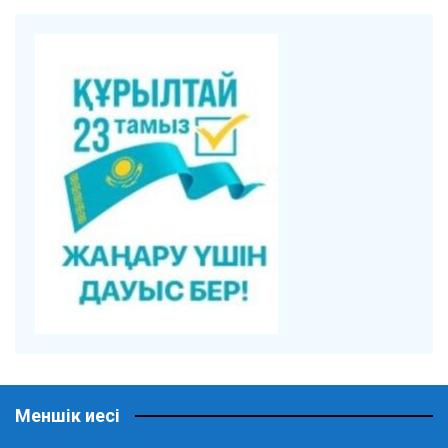
Меншік иесі