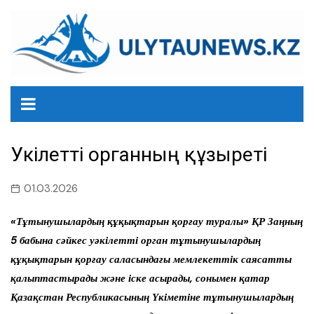
перейти
к
содержанию
Уәкілетті органның құзыреті
01.03.2026
«Тұтынушылардың құқықтарын қорғау туралы» ҚР Заңның
5 бабына сәйкес уәкілетті орган тұтынушылардың
құқықтарын қорғау саласындағы мемлекеттік саясатты
қалыптастырады және іске асырады, сонымен қатар
Қазақстан Республикасының Үкіметіне тұтынушылардың