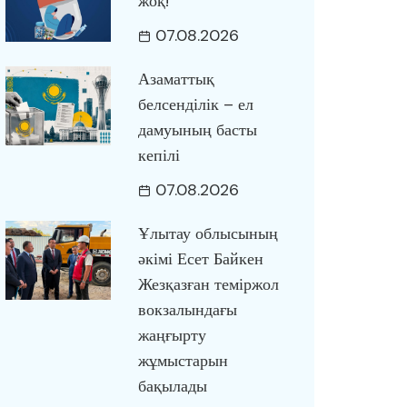
жоқ!
07.08.2026
Азаматтық
белсенділік – ел
дамуының басты
кепілі
07.08.2026
Ұлытау облысының
әкімі Есет Байкен
Жезқазған теміржол
вокзалындағы
жаңғырту
жұмыстарын
бақылады