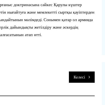
орғаныс доктринасына сәйкес Қарулы күштер
етін нығайтуға және мемлекетті сыртқы қауіптерден
орындайтынын мәлімдеді. Сонымен қатар ол армияда
ерлік дайындықты жетілдіру және әскердің
алғасатынын атап өтті.
п
Келесі
и