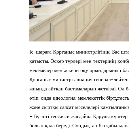
Іс-шараға Қорғаныс министрлігінің, Бас ш
қатысты. Әскер түрлері мен тектерінің қол
мекемелер мен әскери оқу орындарының б
Қорғаныс министрі авиация генерал-лейтен
жиында айтқан бастамаларын жеткізді. Ол 
өтіп, онда идеология, мемлекеттік біртұтаст
және сыртқы саясат мәселелері қамтылғаны
– Бүгінгі геосаяси жағдайда Қарулы күштер м
болып қала береді. Сондықтан біз қабылда