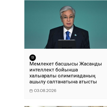
k
Мемлекет басшысы Жасанды
интеллект бойынша
халықаралық олимпиаданың
ашылу салтанатына қатысты
03.08.2026