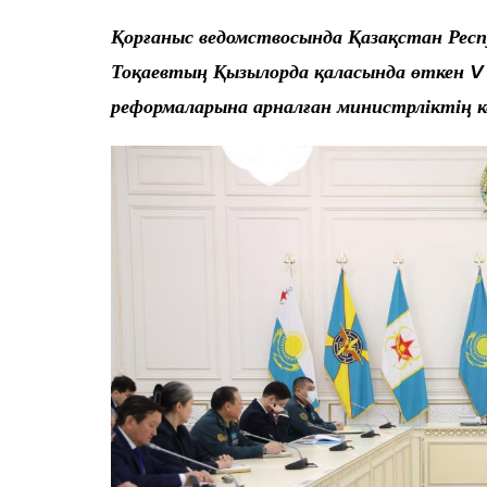
Қорғаныс ведомствосында Қазақстан Ре
Тоқаевтың Қызылорда қаласында өткен 
реформаларына арналған министрліктің 