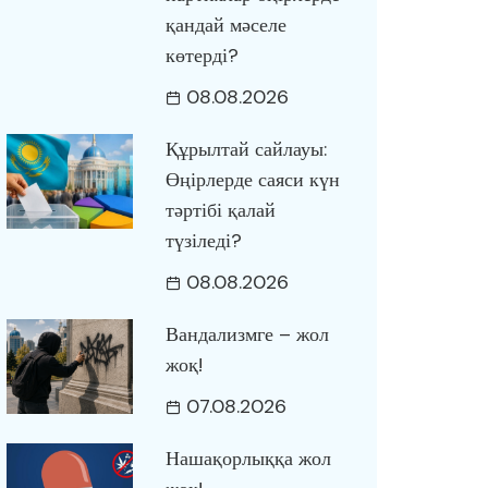
қандай мәселе
көтерді?
08.08.2026
Құрылтай сайлауы:
Өңірлерде саяси күн
тәртібі қалай
түзіледі?
08.08.2026
Вандализмге – жол
жоқ!
07.08.2026
Нашақорлыққа жол