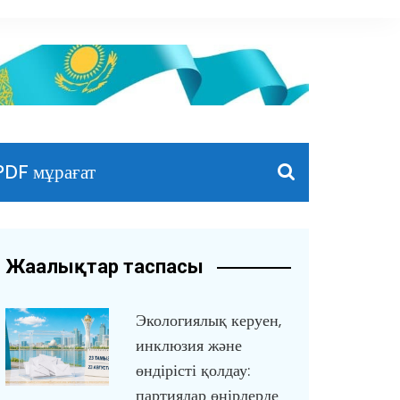
PDF мұрағат
Жаңалықтар таспасы
Экологиялық керуен,
инклюзия және
өндірісті қолдау:
партиялар өңірлерде