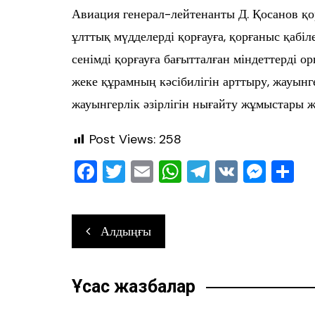
Авиация генерал-лейтенанты Д. Қосанов қ
ұлттық мүдделерді қорғауға, қорғаныс қабіл
сенімді қорғауға бағытталған міндеттерді 
жеке құрамның кәсібилігін арттыру, жауынг
жауынгерлік әзірлігін нығайту жұмыстары ж
Post Views:
258
F
T
E
W
T
V
M
О
a
wi
m
h
el
K
e
т
c
tt
ai
at
e
ss
ра
Навигация
Алдыңғы
e
er
l
s
gr
e
в
по
b
A
a
n
ть
записям
o
p
m
g
Ұқсас жазбалар
o
p
er