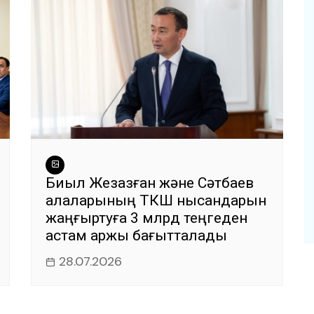
Биыл Жезқазған және Сәтбаев
қалаларының ТКШ нысандарын
жаңғыртуға 3 млрд теңгеден
астам қаржы бағытталады
28.07.2026