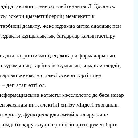
індірді авиация генерал-лейтенанты Д. Қосанов.
ы әскери қызметшілердің мемлекеттік
тәрбиені дамыту, жеке құрамда антқа адалдық пен
нде тұрақты құндылықтық бағдарлар қалыптастыру
ындағы патриотизмнің ең жоғары формаларының
ар құрамының тәрбиелік жұмысын, командирлердің
 олардың жұмыс нәтижесі әскери тәртіп пен
– деп атап өтті ол.
сформациясына қатысты мәселелерге де баса назар
ен жасанды интеллектіні енгізу міндеті тұрғанын,
тіп орнату, функцияларды оңтайландыру және
тиімді басқару жауапкершілігін арттырумен бірге