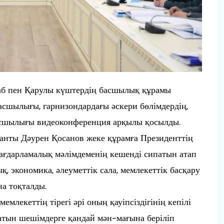
таб пен Қарулы күштердің басшылық құрамы
басшылығы, гарнизондардағы әскери бөлімдердің,
асшылығы видеоконференция арқылы қосылды.
анты Дәурен Қосанов жеке құрамға Президенттің
бағдарламалық мәлімдеменің кешенді сипатын атап
ық, экономика, әлеуметтік сала, мемлекеттік басқару
на тоқталды.
емлекеттің тірегі әрі оның қауіпсіздігінің кепілі
натын шешімдерге қандай мән-мағына беріліп