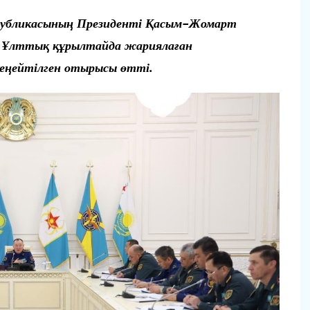
спубликасының Президенті Қасым-Жомарт
V Ұлттық құрылтайда жариялаған
кеңейтілген отырысы өтті.