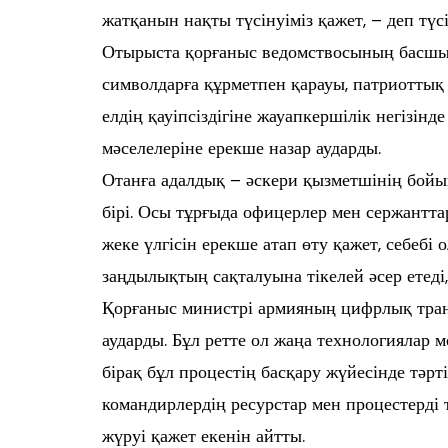
жатқанын нақты түсінуіміз қажет, – деп түс
Отырыста қорғаныс ведомствосының басшыс
символдарға құрметпен қарауы, патриоттық 
елдің қауіпсіздігіне жауапкершілік негізі
мәселелеріне ерекше назар аударды.
Отанға адалдық – әскери қызметшінің бой
бірі. Осы тұрғыда офицерлер мен сержантт
жеке үлгісін ерекше атап өту қажет, себебі
заңдылықтың сақталуына тікелей әсер етеді, 
Қорғаныс министрі армияның цифрлық тран
аударды. Бұл ретте ол жаңа технологиялар м
бірақ бұл процестің басқару жүйесінде тәр
командирлердің ресурстар мен процестерді 
жүруі қажет екенін айтты.