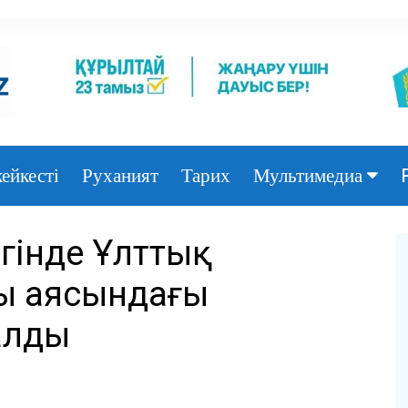
ейкесті
Руханият
Тарих
Мультимедиа
Фото
ігінде Ұлттық
Видео
ы аясындағы
алды