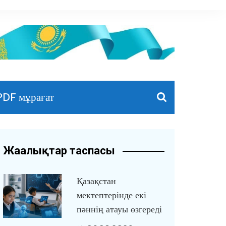
PDF мұрағат
Жаңалықтар таспасы
Қазақстан
мектептерінде екі
пәннің атауы өзгереді