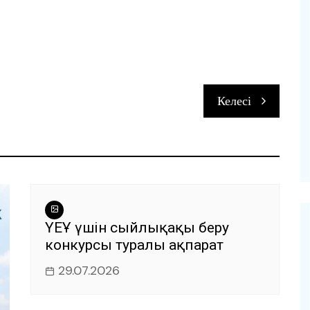
п
Келесі
и
ҮЕҰ үшін сыйлықақы беру
конкурсы туралы ақпарат
29.07.2026