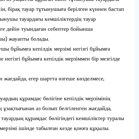
йін, бірақ тауар тұтынушыға берілген күннен бастап
ұтынушы тауардағы кемшіліктердің тауар
зге дейін туындаған себептер бойынша
шы) жауапты болады.
шы бұйымға кепілдік мерзімі негізгі бұйымға
е негізгі бұйымға кепілдік мерзіммен бір мезгілде
жағдайда, егер шартта өзгеше көзделмесе,
рдың құрамдас бөлігіне кепілдік мерзімінің
ің ұзақтығынан аз болып белгіленген жағдайда,
уардың құрамдас бөлігіндегі кемшіліктер туралы
мерзімі ішінде табылған кезде қоюға құқылы.