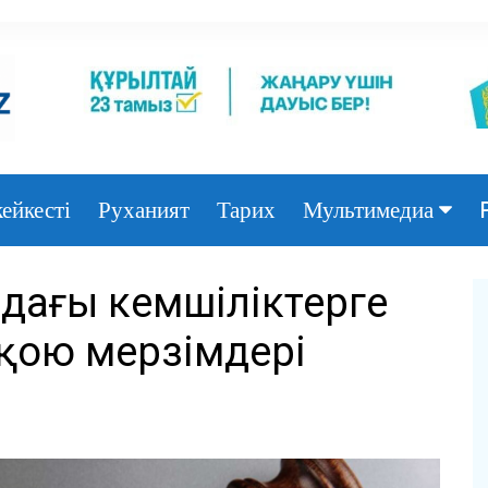
ейкесті
Руханият
Тарих
Мультимедиа
Фото
дағы кемшіліктерге
Видео
қою мерзімдері