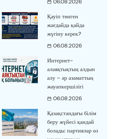
06.08.2026
Қауіп төнген
жағдайда қайда
жүгіну керек?
06.08.2026
Интернет-
алаяқтықтың алдын
алу – әр азаматтың
жауапкершілігі
06.08.2026
Қазақстандағы білім
беру жүйесі қандай
болады: партиялар өз