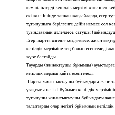
кемшіліктерді кепілдік мерзімі өткеннен ке
екі жыл ішінде тапқан жағдайларда, егер т
тұтынушыға берілгенге дейін немесе сол ке
туындағанын дәлелдесе, сатушы (дайындау
Егер шартта өзгеше көзделмесе, жиынтықтау
кепілдік мерзіміне тең болып есептеледі жән
жүре бастайды.
Тауарды (жинақтаушы бұйымды) ауыстырған 
кепілдік мерзімі қайта есептеледі.
Шартта жиынтықтаушы бұйымдарға және тауа
ұзақтығы негізгі бұйымға кепілдік мерзімін
тұтынушы жиынтықтаушы бұйымдағы және та
талаптарды олар негізгі бұйымның кепілдік 