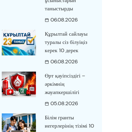
ұсыныстарын
таныстырды
06.08.2026
Құрылтай сайлауы
туралы сіз білуіңіз
керек 10 дерек
06.08.2026
Өрт қауіпсіздігі –
әркімнің
жауапкершілігі
05.08.2026
Білім гранты
иегерлерінің тізімі 10