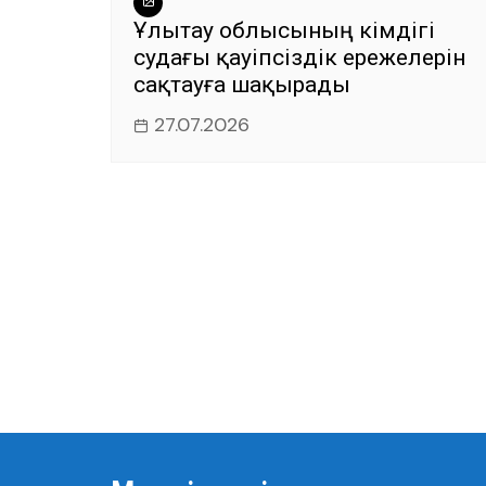
Ұлытау облысының әкімдігі
судағы қауіпсіздік ережелерін
сақтауға шақырады
27.07.2026