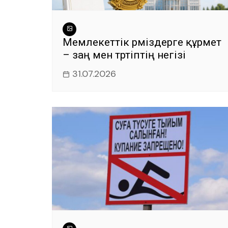
Мемлекеттік рәміздерге құрмет
– заң мен тәртіптің негізі
31.07.2026