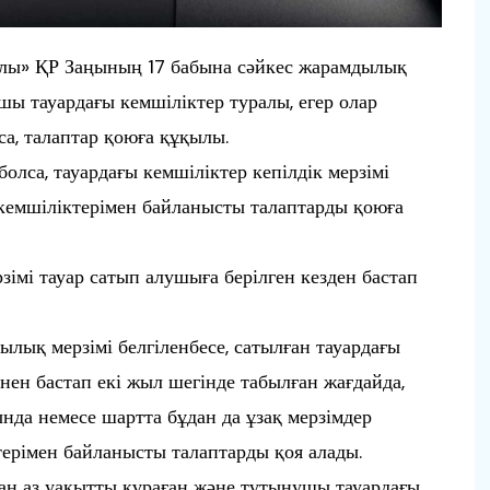
лы» ҚР Заңының 17 бабына сәйкес жарамдылық
шы тауардағы кемшіліктер туралы, егер олар
а, талаптар қоюға құқылы.
 болса, тауардағы кемшіліктер кепілдік мерзімі
кемшіліктерімен байланысты талаптарды қоюға
рзімі тауар сатып алушыға берілген кезден бастап
дылық мерзімі белгіленбесе, сатылған тауардағы
нен бастап екі жыл шегінде табылған жағдайда,
нда немесе шартта бұдан да ұзақ мерзімдер
терімен байланысты талаптарды қоя алады.
дан аз уақытты құраған және тұтынушы тауардағы