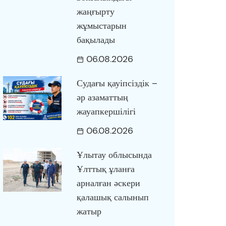
жаңғырту
жұмыстарын
бақылады
06.08.2026
Судағы қауіпсіздік –
әр азаматтың
жауапкершілігі
06.08.2026
Ұлытау облысында
Ұлттық ұланға
арналған әскери
қалашық салынып
жатыр