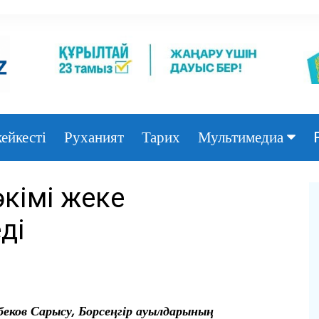
ейкесті
Руханият
Тарих
Мультимедиа
Фото
әкімі жеке
Видео
ді
ков Сарысу, Борсеңгір ауылдарының