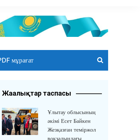
PDF мұрағат
Жаңалықтар таспасы
Ұлытау облысының
әкімі Есет Байкен
Жезқазған теміржол
вокзалындағы