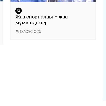
Жаңа спорт алаңы – жаңа
мүмкіндіктер
07.09.2025