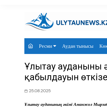
перейти
к
содержанию
Аудан тынысы
Көк
Ресми
Президент
Ұлытау ауданының 
Үкімет
қабылдауын өткізе
Парламент
Облыс әкімдігі
25.08.2025
Өңір басшылығы
Ұлытау ауданының әкімі Аманжол Мырзабе