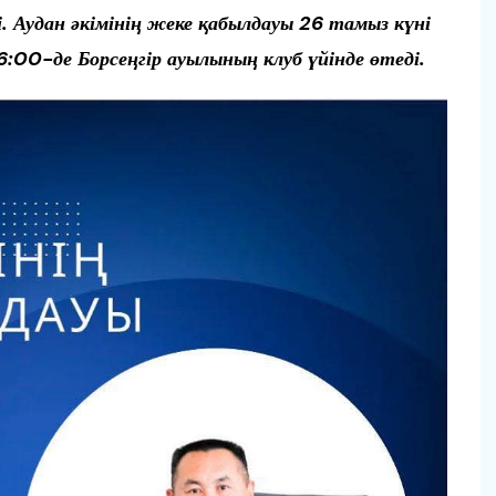
 Аудан әкімінің жеке қабылдауы 26 тамыз күні
6:00-де Борсеңгір ауылының клуб үйінде өтеді.