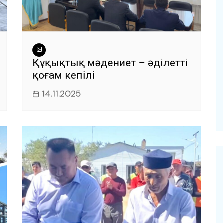
Құқықтық мәдениет – әділетті
қоғам кепілі
14.11.2025