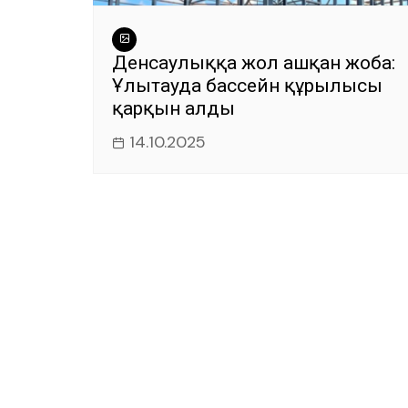
Денсаулыққа жол ашқан жоба:
Ұлытауда бассейн құрылысы
қарқын алды
14.10.2025