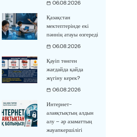
06.08.2026
Қазақстан
мектептерінде екі
пәннің атауы өзгереді
06.08.2026
Қауіп төнген
жағдайда қайда
жүгіну керек?
06.08.2026
Интернет-
алаяқтықтың алдын
алу – әр азаматтың
жауапкершілігі