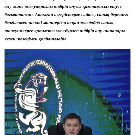
алу және оны уақтылы өндіріп алуды қамтамасыз етуге
бағытталған. Аталған өзгерістерге сәйкес, салық берешегі
белгіленген шекті мөлшерден асқан жағдайда салық
төлеушілерге қатысты мәжбүрлеп өндіріп алу шаралары
кезең-кезеңімен қолданылады.