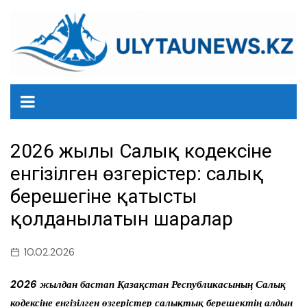
перейти
к
содержанию
2026 жылғы Салық кодексіне
енгізілген өзгерістер: салық
берешегіне қатысты
қолданылатын шаралар
10.02.2026
2026 жылдан бастап Қазақстан Республикасының Салық
кодексіне енгізілген өзгерістер салықтық берешектің алдын