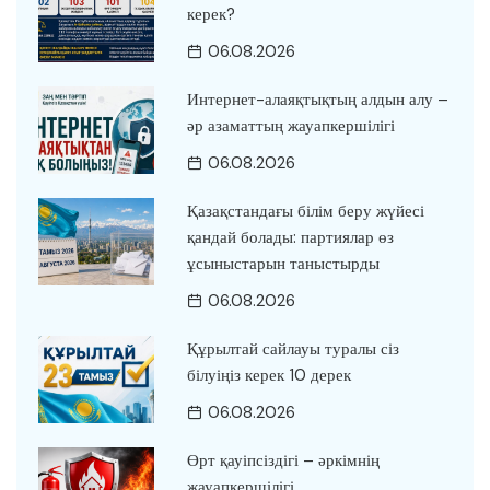
керек?
06.08.2026
Интернет-алаяқтықтың алдын алу –
әр азаматтың жауапкершілігі
06.08.2026
Қазақстандағы білім беру жүйесі
қандай болады: партиялар өз
ұсыныстарын таныстырды
06.08.2026
Құрылтай сайлауы туралы сіз
білуіңіз керек 10 дерек
06.08.2026
Өрт қауіпсіздігі – әркімнің
жауапкершілігі