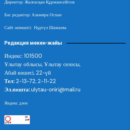
Директор: Жалғасқан Құрмансейітов
Бас редактор: Альмира Оспан
Сайт әкімшісі: Нұргүл Шамаева
Редакция мекен-жайы
Индекс: 101500
Ұлытау облысы,
Ұлытау селосы,
Абай көшесі, 22-үй
Тел:
2-13-72; 2-11-22
Эл.пошта:
ulytau-oniri@mail.ru
Яндекс дзен