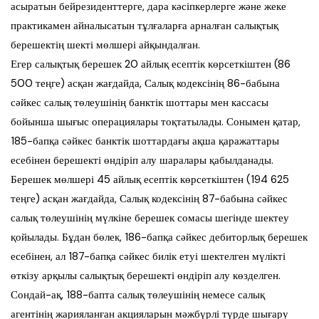
асыратын бейрезиденттерге, дара кәсіпкерлерге және жеке
практикамен айналысатын тұлғаларға арналған салықтық
берешектің шекті мөлшері айқындалған.
Егер салықтық берешек 20 айлық есептік көрсеткіштен (86
500 теңге) асқан жағдайда, Салық кодексінің 86-бабына
сәйкес салық төлеушінің банктік шоттары мен кассасы
бойынша шығыс операциялары тоқтатылады. Сонымен қатар,
185-бапқа сәйкес банктік шоттардағы ақша қаражаттары
есебінен берешекті өндіріп алу шаралары қабылданады.
Берешек мөлшері 45 айлық есептік көрсеткіштен (194 625
теңге) асқан жағдайда, Салық кодексінің 87-бабына сәйкес
салық төлеушінің мүлкіне берешек сомасы шегінде шектеу
қойылады. Бұдан бөлек, 186-бапқа сәйкес дебиторлық берешек
есебінен, ал 187-бапқа сәйкес билік етуі шектелген мүлікті
өткізу арқылы салықтық берешекті өндіріп алу көзделген.
Сондай-ақ, 188-бапта салық төлеушінің немесе салық
агентінің жарияланған акцияларын мәжбүрлі түрде шығару