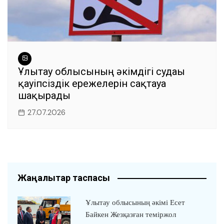
Ұлытау облысының әкімдігі судағы
қауіпсіздік ережелерін сақтауға
шақырады
27.07.2026
Жаңалықтар таспасы
Ұлытау облысының әкімі Есет
Байкен Жезқазған теміржол