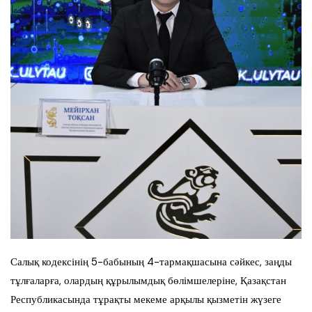
Салық кодексінің 5-бабының 4-тармақшасына сәйкес, заңды
тұлғаларға, олардың құрылымдық бөлімшелеріне, Қазақстан
Республикасында тұрақты мекеме арқылы қызметін жүзеге