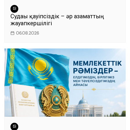
Судағы қауіпсіздік – әр азаматтың
жауапкершілігі
06.08.2026