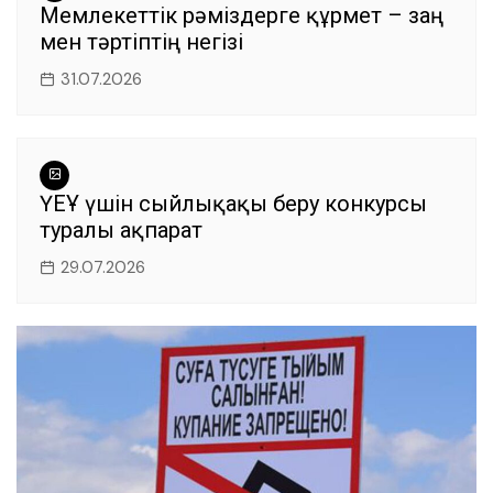
Мемлекеттік рәміздерге құрмет – заң
мен тәртіптің негізі
31.07.2026
ҮЕҰ үшін сыйлықақы беру конкурсы
туралы ақпарат
29.07.2026