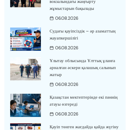
вокзалындағы жаңғырту
жұмыстарын бақылады
06.08.2026
Судағы қауіпсіздік – әр азаматтың
жауапкершілігі
06.08.2026
Ұлытау облысында Ұлттық ұланға
арналған әскери қалашық салынып
жатыр
06.08.2026
Қазақстан мектептерінде екі пәннің
атауы өзгереді
06.08.2026
Қауіп төнген жағдайда қайда жүгіну