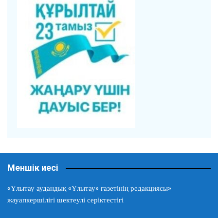
Меншік иесі
«Ұлытау аудандық «Ұлытау» газетінің редакциясы»
жауапкершілігі шектеулі серіктестігі