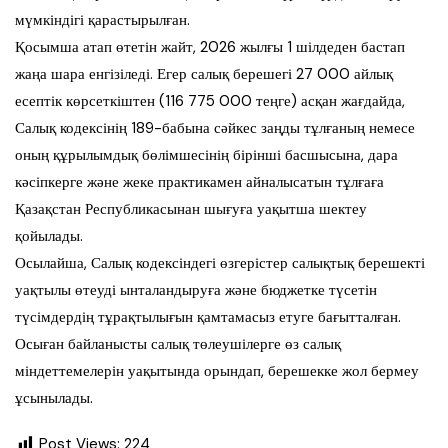
мүмкіндігі қарастырылған.
Қосымша атап өтетін жайт, 2026 жылғы 1 шілдеден бастап
жаңа шара енгізіледі. Егер салық берешегі 27 000 айлық
есептік көрсеткіштен (116 775 000 теңге) асқан жағдайда,
Салық кодексінің 189-бабына сәйкес заңды тұлғаның немесе
оның құрылымдық бөлімшесінің бірінші басшысына, дара
кәсіпкерге және жеке практикамен айналысатын тұлғаға
Қазақстан Республикасынан шығуға уақытша шектеу
қойылады.
Осылайша, Салық кодексіндегі өзгерістер салықтық берешекті
уақтылы өтеуді ынталандыруға және бюджетке түсетін
түсімдердің тұрақтылығын қамтамасыз етуге бағытталған.
Осыған байланысты салық төлеушілерге өз салық
міндеттемелерін уақытында орындап, берешекке жол бермеу
ұсынылады.
Post Views:
224