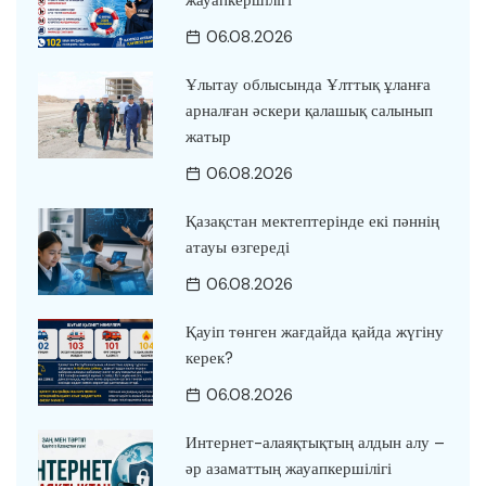
жауапкершілігі
06.08.2026
Ұлытау облысында Ұлттық ұланға
арналған әскери қалашық салынып
жатыр
06.08.2026
Қазақстан мектептерінде екі пәннің
атауы өзгереді
06.08.2026
Қауіп төнген жағдайда қайда жүгіну
керек?
06.08.2026
Интернет-алаяқтықтың алдын алу –
әр азаматтың жауапкершілігі