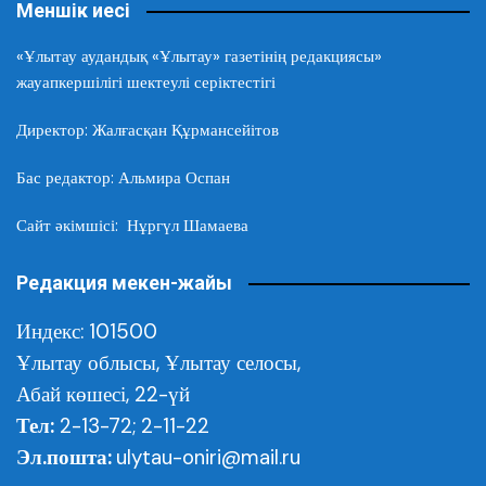
Меншік иесі
«Ұлытау аудандық «Ұлытау» газетінің редакциясы»
жауапкершілігі шектеулі серіктестігі
Директор: Жалғасқан Құрмансейітов
Бас редактор: Альмира Оспан
Сайт әкімшісі: Нұргүл Шамаева
Редакция мекен-жайы
Индекс: 101500
Ұлытау облысы,
Ұлытау селосы,
Абай көшесі, 22-үй
Тел:
2-13-72; 2-11-22
Эл.пошта:
ulytau-oniri@mail.ru