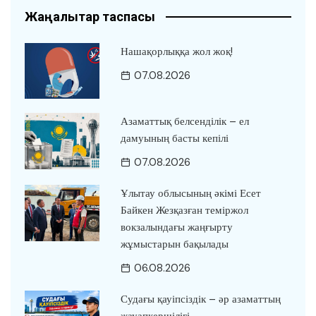
Жаңалықтар таспасы
Нашақорлыққа жол жоқ!
07.08.2026
Азаматтық белсенділік – ел
дамуының басты кепілі
07.08.2026
Ұлытау облысының әкімі Есет
Байкен Жезқазған теміржол
вокзалындағы жаңғырту
жұмыстарын бақылады
06.08.2026
Судағы қауіпсіздік – әр азаматтың