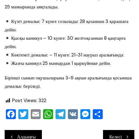
25 мамырында аяқталады.
Күзгі демалыс 7 күнге созылады: 28 қазаннан 3 қарашаға
дейін.
Қысқы каникул – 10 күнге: 30 желтоқсаннан 8 қаңтарға
дейін.
Көктемгі демалыс – 11 күнге: 21-31 наурыз аралығында:
Жазғы каникул 25 мамырдан 1 қыркүйекке дейін.
Бірінші сынып оқушыларына 3-9 ақпан аралығында қосымша
демалыс беріледі.
Post Views:
322
F
T
E
W
T
V
M
О
a
wi
m
h
el
K
e
тп
c
tt
ai
at
e
ss
ра
Навигация
Алдыңғы
Келесі