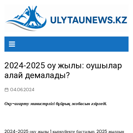
перейти
к
содержанию
2024-2025 оқу жылы: оқушылар
қалай демалады?
04.06.2024
Оқу-ағарту министрлігі бұйрық жобасын әзірледі.
2024-2025 оқу жылы 1 қыркүйекте басталып, 2025 жылдың