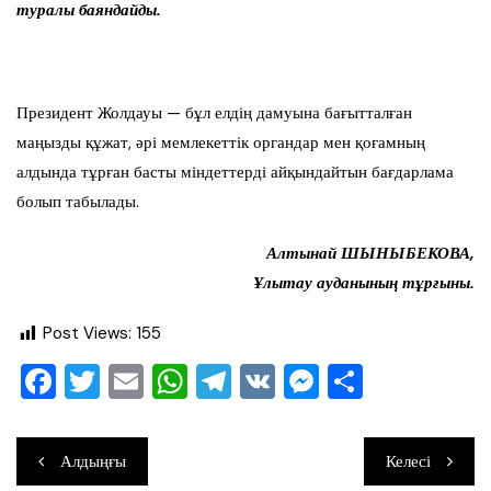
туралы баяндайды.
Президент Жолдауы — бұл елдің дамуына бағытталған
маңызды құжат, әрі мемлекеттік органдар мен қоғамның
алдында тұрған басты міндеттерді айқындайтын бағдарлама
болып табылады.
Алтынай ШЫНЫБЕКОВА,
Ұлытау ауданының тұрғыны.
Post Views:
155
F
T
E
W
T
V
M
О
a
wi
m
h
el
K
e
тп
c
tt
ai
at
e
ss
ра
Навигация
Алдыңғы
Келесі
e
er
l
s
gr
e
ви