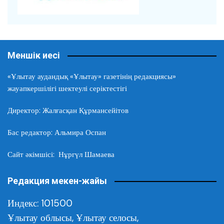
Меншік иесі
«Ұлытау аудандық «Ұлытау» газетінің редакциясы»
жауапкершілігі шектеулі серіктестігі
Директор: Жалғасқан Құрмансейітов
Бас редактор: Альмира Оспан
Сайт әкімшісі: Нұргүл Шамаева
Редакция мекен-жайы
Индекс: 101500
Ұлытау облысы,
Ұлытау селосы,