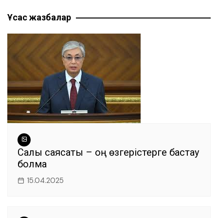
по
b
A
a
n
ть
Ұқсас жазбалар
записям
o
p
m
g
o
p
er
k
Салық саясаты – оң өзгерістерге бастау
болмақ
15.04.2025