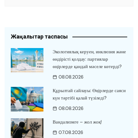
Жаңалықтар таспасы
Экологиялық керуен, инклюзия және
өндірісті қолдау: партиялар
өңірлерде қандай мәселе көтерді?
08.08.2026
Құрылтай сайлауы: Өңірлерде саяси
күн тәртібі қалай түзіледі?
08.08.2026
Вандализмге – жол жоқ!
07.08.2026