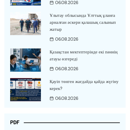
06.08.2026
Ұлытау облысында Ұлттық ұланға
арналған әскери қалашық салынып
жатыр
06.08.2026
Қазақстан мектептерінде екі пәннің
атауы өзгереді
06.08.2026
Қауіп төнген жағдайда қайда жүгіну
керек?
06.08.2026
PDF