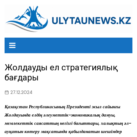
перейти
к
содержанию
Жолдаудың ел стратегиялық
бағдары
27.12.2024
Қазақстан Республикасының Президенті жыл сайынғы
Жолдауында елдің әлеуметтік-экономикалық дамуы,
мемлекеттік саясаттың негізгі бағыттары, халықтың әл-
ауқатын көтеру мақсатында қабылданатын шешімдер