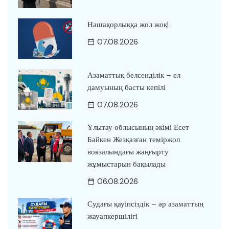
Нашақорлыққа жол жоқ!
07.08.2026
Азаматтық белсенділік – ел
дамуының басты кепілі
07.08.2026
Ұлытау облысының әкімі Есет
Байкен Жезқазған теміржол
вокзалындағы жаңғырту
жұмыстарын бақылады
06.08.2026
Судағы қауіпсіздік – әр азаматтың
жауапкершілігі