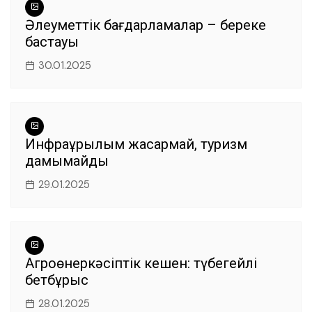
Әлеуметтік бағдарламалар – береке
бастауы
30.01.2025
Инфрақұрылым жақсармай, туризм
дамымайды
29.01.2025
Агроөнеркәсіптік кешен: түбегейлі
бетбұрыс
28.01.2025