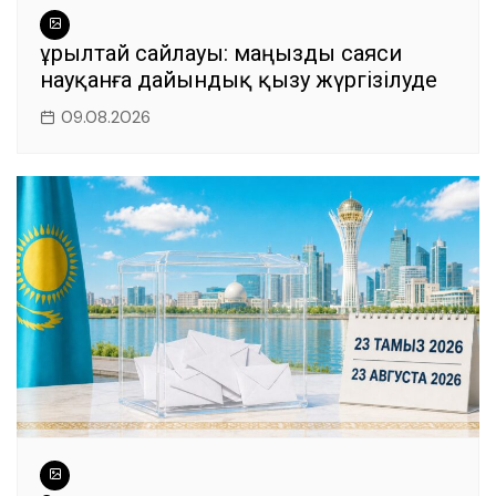
Құрылтай сайлауы: маңызды саяси
науқанға дайындық қызу жүргізілуде
09.08.2026