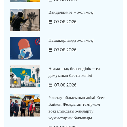
Вандализмге – жол жоқ!
07.08.2026
Нашақорлыққа жол жоқ!
07.08.2026
Азаматтық белсенділік – ел
дамуының басты кепілі
07.08.2026
Ұлытау облысының әкімі Есет
Байкен Жезқазған теміржол
вокзалындағы жаңғырту
жұмыстарын бақылады