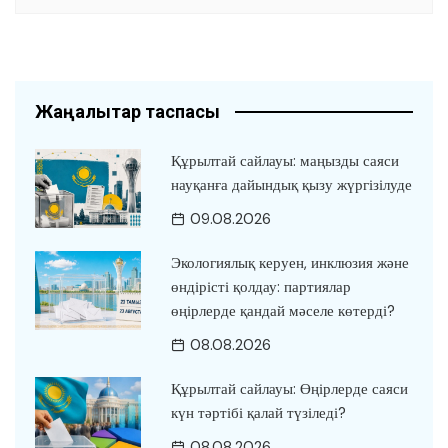
Жаңалықтар таспасы
Құрылтай сайлауы: маңызды саяси
науқанға дайындық қызу жүргізілуде
09.08.2026
Экологиялық керуен, инклюзия және
өндірісті қолдау: партиялар
өңірлерде қандай мәселе көтерді?
08.08.2026
Құрылтай сайлауы: Өңірлерде саяси
күн тәртібі қалай түзіледі?
08.08.2026