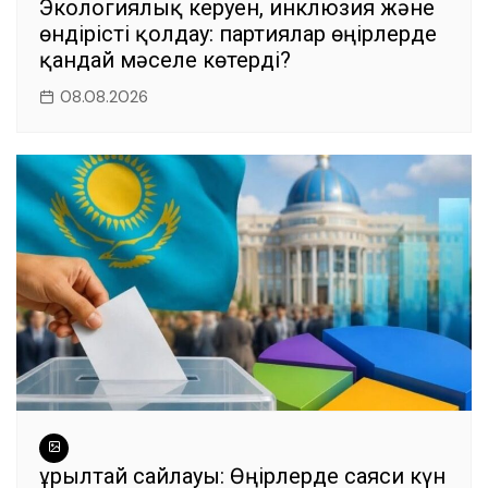
Экологиялық керуен, инклюзия және
өндірісті қолдау: партиялар өңірлерде
қандай мәселе көтерді?
08.08.2026
Құрылтай сайлауы: Өңірлерде саяси күн