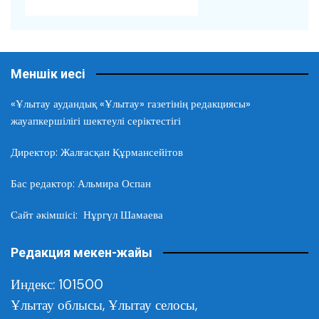
Меншік иесі
«Ұлытау аудандық «Ұлытау» газетінің редакциясы»
жауапкершілігі шектеулі серіктестігі
Директор: Жалғасқан Құрмансейітов
Бас редактор: Альмира Оспан
Сайт әкімшісі: Нұргүл Шамаева
Редакция мекен-жайы
Индекс: 101500
Ұлытау облысы,
Ұлытау селосы,