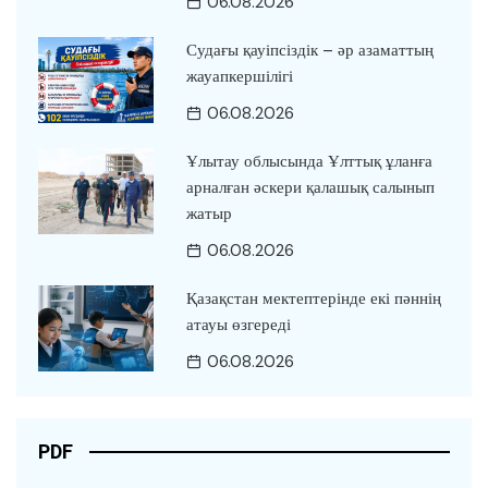
06.08.2026
Судағы қауіпсіздік – әр азаматтың
жауапкершілігі
06.08.2026
Ұлытау облысында Ұлттық ұланға
арналған әскери қалашық салынып
жатыр
06.08.2026
Қазақстан мектептерінде екі пәннің
атауы өзгереді
06.08.2026
PDF