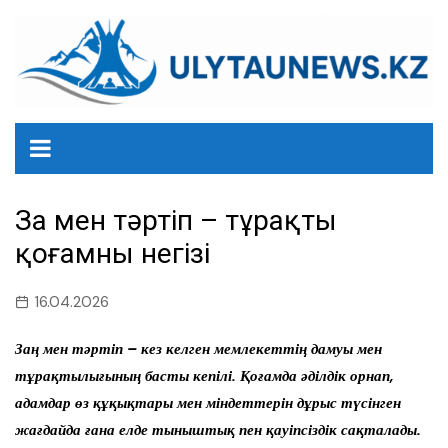
перейти
к
содержанию
Заң мен тәртіп – тұрақты
қоғамның негізі
16.04.2026
Заң мен тәртіп – кез келген мемлекеттің дамуы мен
тұрақтылығының басты кепілі. Қоғамда әділдік орнап,
адамдар өз құқықтары мен міндеттерін дұрыс түсінген
жағдайда ғана елде тыныштық пен қауіпсіздік сақталады.