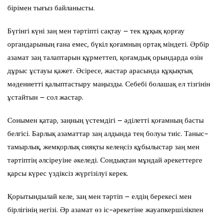
бірімен тығыз байланысты.
Бүгінгі күні заң мен тәртіпті сақтау – тек құқық қорғау
органдарының ғана емес, бүкіл қоғамның ортақ міндеті. Әрбір
азамат заң талаптарын құрметтеп, қоғамдық орындарда өзін
дұрыс ұстауы қажет. Әсіресе, жастар арасында құқықтық
мәдениетті қалыптастыру маңызды. Себебі болашақ ел тізгінін
ұстайтын – сол жастар.
Сонымен қатар, заңның үстемдігі – әділетті қоғамның басты
белгісі. Барлық азаматтар заң алдында тең болуы тиіс. Таныс-
тамырлық, жемқорлық сияқты келеңсіз құбылыстар заң мен
тәртіптің әлсіреуіне әкеледі. Сондықтан мұндай әрекеттерге
қарсы күрес үздіксіз жүргізілуі керек.
Қорытындылай келе, заң мен тәртіп – елдің берекесі мен
бірлігінің негізі. Әр азамат өз іс-әрекетіне жауапкершілікпен