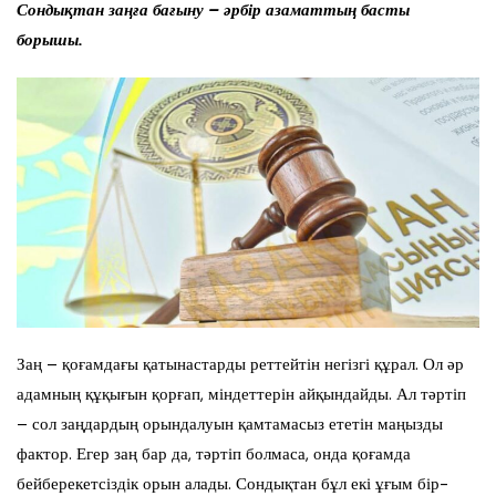
Сондықтан заңға бағыну – әрбір азаматтың басты
борышы.
Заң – қоғамдағы қатынастарды реттейтін негізгі құрал. Ол әр
адамның құқығын қорғап, міндеттерін айқындайды. Ал тәртіп
– сол заңдардың орындалуын қамтамасыз ететін маңызды
фактор. Егер заң бар да, тәртіп болмаса, онда қоғамда
бейберекетсіздік орын алады. Сондықтан бұл екі ұғым бір-