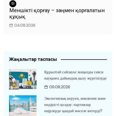
Меншікті қорғау – заңмен қорғалатын
құқық
04.08.2026
Жаңалықтар таспасы
Құрылтай сайлауы: маңызды саяси
науқанға дайындық қызу жүргізілуде
09.08.2026
Экологиялық керуен, инклюзия және
өндірісті қолдау: партиялар
өңірлерде қандай мәселе көтерді?