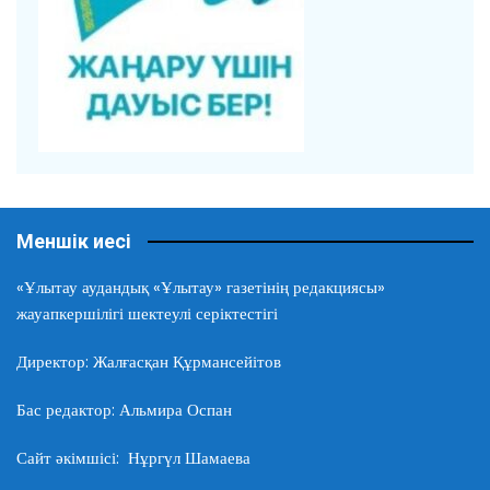
Меншік иесі
«Ұлытау аудандық «Ұлытау» газетінің редакциясы»
жауапкершілігі шектеулі серіктестігі
Директор: Жалғасқан Құрмансейітов
Бас редактор: Альмира Оспан
Сайт әкімшісі: Нұргүл Шамаева