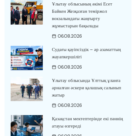
Ұлытау облысының әкімі Есет
Байкен Жезқазған теміржол
вокзалындағы жаңғырту
жұмыстарын бақылады
06.08.2026
Судағы қауіпсіздік – әр азаматтың
жауапкершілігі
06.08.2026
Ұлытау облысында Ұлттық ұланға
арналған әскери қалашық салынып
жатыр
06.08.2026
Қазақстан мектептерінде екі пәннің
атауы өзгереді