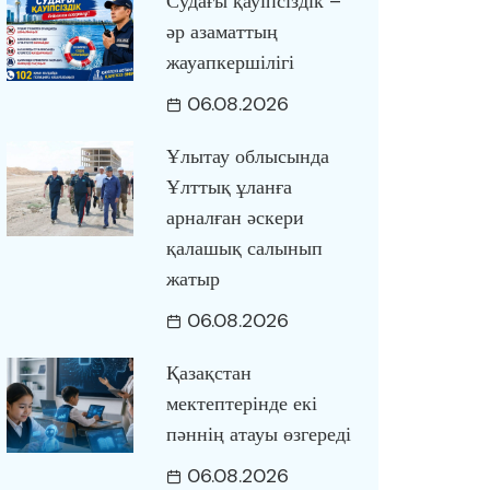
Судағы қауіпсіздік –
әр азаматтың
жауапкершілігі
06.08.2026
Ұлытау облысында
Ұлттық ұланға
арналған әскери
қалашық салынып
жатыр
06.08.2026
Қазақстан
мектептерінде екі
пәннің атауы өзгереді
06.08.2026