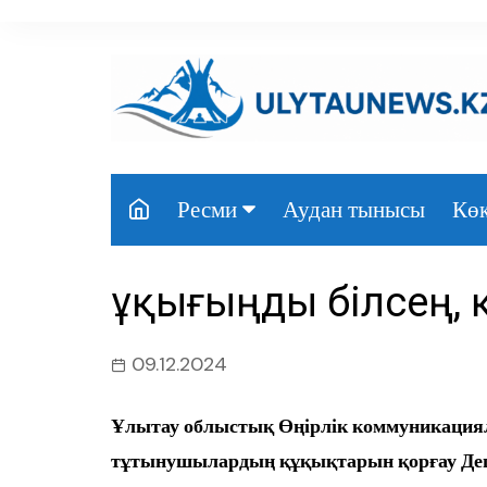
перейти
к
содержанию
Аудан тынысы
Көк
Ресми
Президент
Құқығыңды білсең,
Үкімет
Парламент
09.12.2024
Облыс әкімдігі
Ұлытау облыстық Өңірлік коммуникациял
Өңір басшылығы
тұтынушылардың құқықтарын қорғау Д