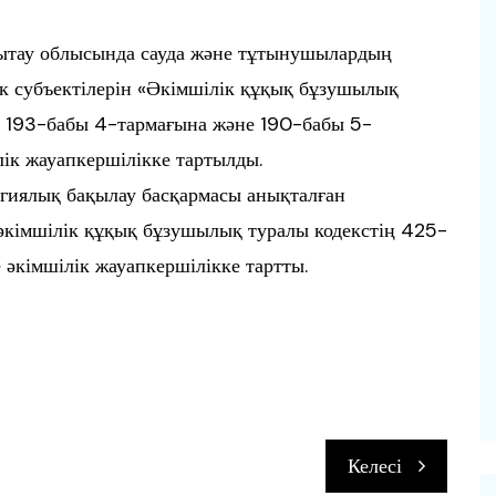
ытау облысында сауда және тұтынушылардың
ік субъектілерін «Әкімшілік құқық бұзушылық
ң 193-бабы 4-тармағына және 190-бабы 5-
ік жауапкершілікке тартылды.
гиялық бақылау басқармасы анықталған
кімшілік құқық бұзушылық туралы кодекстің 425-
әкімшілік жауапкершілікке тартты.
п
Келесі
и