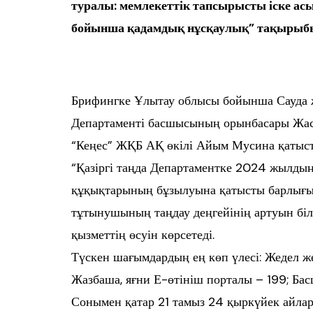
туралы: мемлекеттік тапсырысты іске а
бойынша қадамдық нұсқаулық” тақырыбы
Брифингке Ұлытау облысы бойынша Сауда 
Департаменті басшысының орынбасары Жас
“Кеңес” ЖҚБ АҚ өкілі Айым Мусина қатыс
“Қазіргі таңда Департаментке 2024 жыл
құқықтарының бұзылуына қатысты барлығы 
тұтынушының таңдау деңгейінің артуын білд
қызметтің өсуін көрсетеді.
Түскен шағымдардың ең көп үлесі: Жедел же
Жазбаша, яғни Е-өтініш порталы – 199; Ба
Сонымен қатар 21 тамыз 24 қыркүйек айла