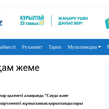
ейкесті
Руханият
Тарих
Мультимедиа
Фото
 қам жеме
Видео
ар қызметі алаңында “Сауда және
епартаменті жұмысының қорытындылары