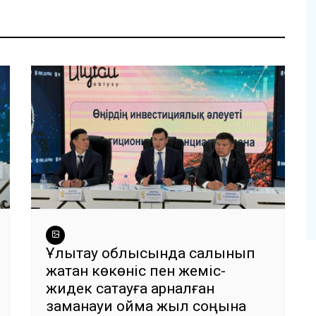
Ұлытау облысында салынып
жатқан көкөніс пен жеміс-
жидек сақтауға арналған
заманауи қойма жыл соңына