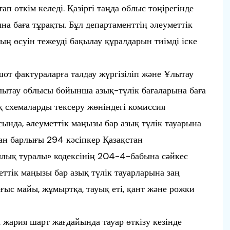
тап өткім келеді. Қазіргі таңда облыс төңірегінде
на баға тұрақты. Бұл департаменттің әлеуметтік
ың өсуін тежеуді бақылау құралдарын тиімді іске
т фактураларға талдау жүргізіліп және Ұлытау
Ұлытау облысы бойынша азық-түлік бағаларына баға
ық схемаларды тексеру жөніндегі комиссия
нда, әлеуметтік маңызы бар азық түлік тауарына
ған барлығы 294 кәсіпкер Қазақстан
лық туралы» кодексінің 204-4-бабына сәйкес
ттік маңызы бар азық түлік тауарларына заң
ғыс майы, жұмыртқа, тауық еті, қант және рожки
жария шарт жағдайында тауар өткізу кезінде