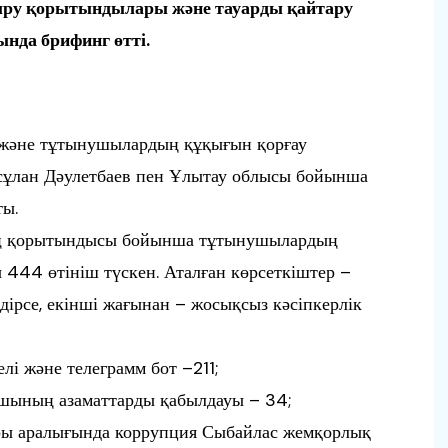
сыру қорытындылары және тауарды қайтару
нда брифинг өтті.
және тұтынушылардың құқығын қорғау
ұлан Дәулетбаев пен Ұлытау облысы бойынша
ты.
дың қорытындысы бойынша тұтынушылардың
444 өтініш түскен. Аталған көрсеткіштер –
ірсе, екінші жағынан – жосықсыз кәсіпкерлік
лі және телеграмм бот –211;
сшының азаматтарды қабылдауы – 34;
ры аралығында коррупция Сыбайлас жемқорлық