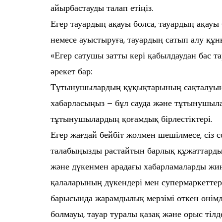
айырбастауды талап етіңіз.
Егер тауардың ақауы болса, тауардың ақауы
немесе ауыстыруға, тауардың сатып алу құ
«Егер сатушы затты кері қабылдаудан бас т
әрекет бар:
Тұтынушылардың құқықтарының сақталуын б
хабарласыңыз – бұл сауда және тұтынушыл
тұтынушылардың қоғамдық бірлестіктері.
Егер жағдай бейбіт жолмен шешілмесе, сіз со
талабыңызды растайтын барлық құжаттарды 
және дүкенмен арадағы хабарламаларды жин
қалаларының дүкендері мен супермаркеттері
барысында жарамдылық мерзімі өткен өнімде
болмауы, тауар туралы қазақ және орыс ті