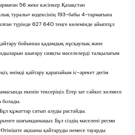
рмаған 56 жеке кәсіпкер Қазақстан
ық туралы» кодексінің 193-бабы 4-тармағына
ылған түрінде 627 640 теңге көлемінде айыппұл
 қайтару бойынша қадамдық нұсқаулық және
ындыларын шығару сияқты мәселелерді талқылағым
еңіз, өнімді қайтару қарапайым іс-әрекет дегім
масында екенін тексеріңіз. Егер зат сәйкес келмесе
а болады.
 Бұл құжаттар сатып алуды растайды.
дүкенге шағымданыңыз. Бұл сіздің мәселені ресми
. Өтініште ақшаны қайтаруды немесе тауарды