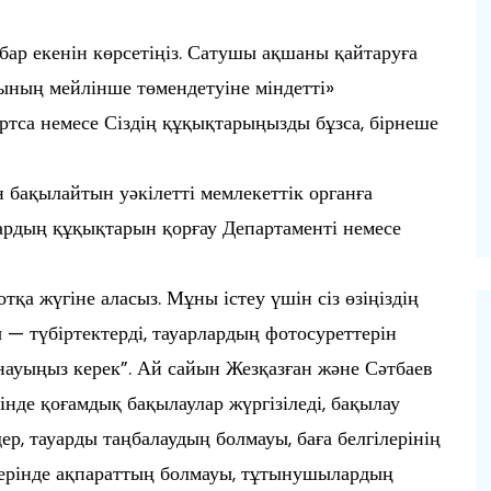
 бар екенін көрсетіңіз. Сатушы ақшаны қайтаруға
нының мейлінше төмендетуіне міндетті»
артса немесе Сіздің құқықтарыңызды бұзса, бірнеше
ақылайтын уәкілетті мемлекеттік органға
ардың құқықтарын қорғау Департаменті немесе
тқа жүгіне аласыз. Мұны істеу үшін сіз өзіңіздің
— түбіртектерді, тауарлардың фотосуреттерін
ауыңыз керек”. Ай сайын Жезқазған және Сәтбаев
нде қоғамдық бақылаулар жүргізіледі, бақылау
р, тауарды таңбалаудың болмауы, баға белгілерінің
лдерінде ақпараттың болмауы, тұтынушылардың