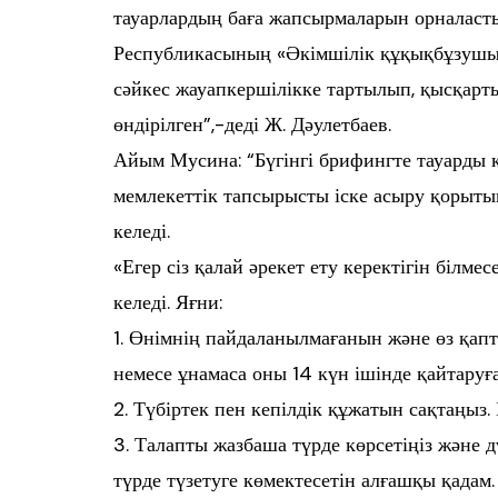
тауарлардың баға жапсырмаларын орналасты
Республикасының «Әкімшілік құқықбұзушыл
сәйкес жауапкершілікке тартылып, қысқарт
өндірілген”,-деді Ж. Дәулетбаев.
Айым Мусина: “Бүгінгі брифингте тауарды
мемлекеттік тапсырысты іске асыру қорыт
келеді.
«Егер сіз қалай әрекет ету керектігін білмес
келеді. Яғни:
1. Өнімнің пайдаланылмағанын және өз қапта
немесе ұнамаса оны 14 күн ішінде қайтаруғ
2. Түбіртек пен кепілдік құжатын сақтаңыз.
3. Талапты жазбаша түрде көрсетіңіз және 
түрде түзетуге көмектесетін алғашқы қадам