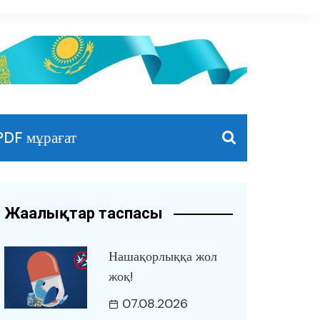
PDF мұрағат
Жаңалықтар таспасы
Нашақорлыққа жол
жоқ!
07.08.2026