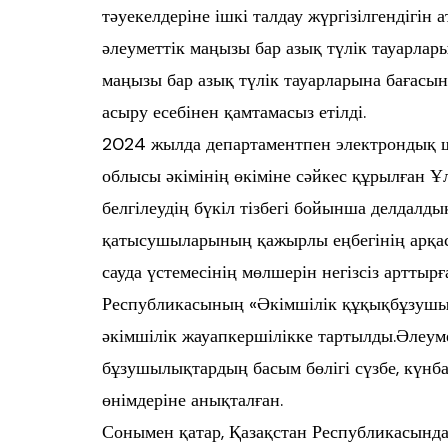
тәуекелдеріне ішкі талдау жүргізілгендігін а
әлеуметтік маңызы бар азық түлік тауарлары
маңызы бар азық түлік тауарларына бағасын
асыру есебінен қамтамасыз етілді.
2024 жылда департаментпен электрондық шо
облысы әкімінің өкіміне сәйкес құрылған 
белгілеудің бүкіл тізбегі бойынша делдалд
қатысушыларының қажырлы еңбегінің арқасы
сауда үстемесінің мөлшерін негізсіз арттыр
Республикасының «Әкімшілік құқықбұзушы
әкімшілік жауапкершілікке тартылды.Әлеуме
бұзушылықтардың басым бөлігі сүзбе, күнба
өнімдеріне анықталған.
Сонымен қатар, Қазақстан Республикасында 