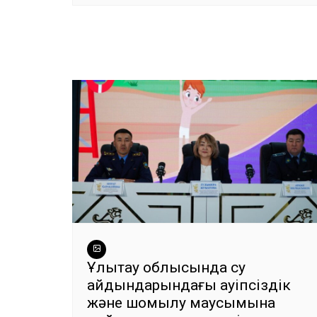
Ұлытау облысында су
айдындарындағы қауіпсіздік
және шомылу маусымына