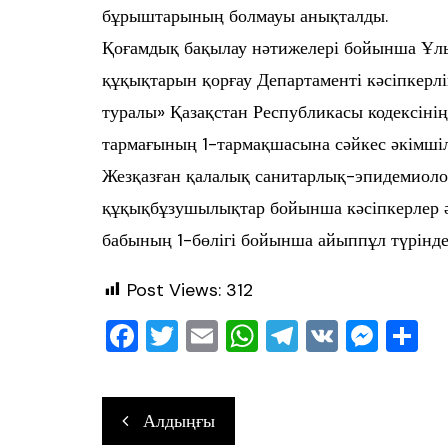
бұрыштарының болмауы анықталды.
Қоғамдық бақылау нәтижелері бойынша Ұл
құқықтарын қорғау Департаменті кәсіпкерл
туралы» Қазақстан Республикасы кодексіні
тармағының 1-тармақшасына сәйкес әкімшіл
Жезқазған қалалық санитарлық-эпидемиоло
құқықбұзушылықтар бойынша кәсіпкерлер ә
бабының 1-бөлігі бойынша айыппұл түрінде 
Post Views:
312
F
T
E
W
T
V
M
О
a
wi
m
h
el
K
e
т
c
tt
ai
at
e
ss
ра
Навигация
Алдыңғы
e
er
l
s
gr
e
в