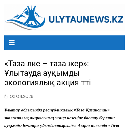
перейти
к
содержанию
«Таза өлке – таза жер»:
Ұлытауда ауқымды
экологиялық акция өтті
03.04.2026
Ұлытау облысында республикалық «Таза Қазақстан»
экологиялық акциясының жаңа кезеңіне бастау беретін
ауқымды іс-шара ұйымдастырылды. Акция аясында «Таза