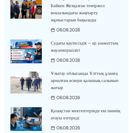
Байкен Жезқазған теміржол
вокзалындағы жаңғырту
жұмыстарын бақылады
06.08.2026
Судағы қауіпсіздік – әр азаматтың
жауапкершілігі
06.08.2026
Ұлытау облысында Ұлттық ұланға
арналған әскери қалашық салынып
жатыр
06.08.2026
Қазақстан мектептерінде екі пәннің
атауы өзгереді
06.08.2026