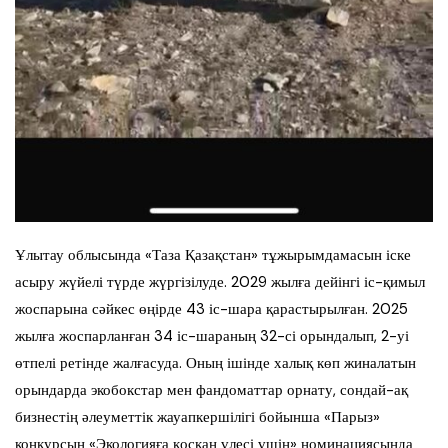
Ұлытау облысында «Таза Қазақстан» тұжырымдамасын іске
асыру жүйелі түрде жүргізілуде. 2029 жылға дейінгі іс-қимыл
жоспарына сәйкес өңірде 43 іс-шара қарастырылған. 2025
жылға жоспарланған 34 іс-шараның 32-сі орындалып, 2-уі
өтпелі ретінде жалғасуда. Оның ішінде халық көп жиналатын
орындарда экобокстар мен фандоматтар орнату, сондай-ақ
бизнестің әлеуметтік жауапкершілігі бойынша «Парыз»
конкурсын «Экологияға қосқан үлесі үшін» номинациясында