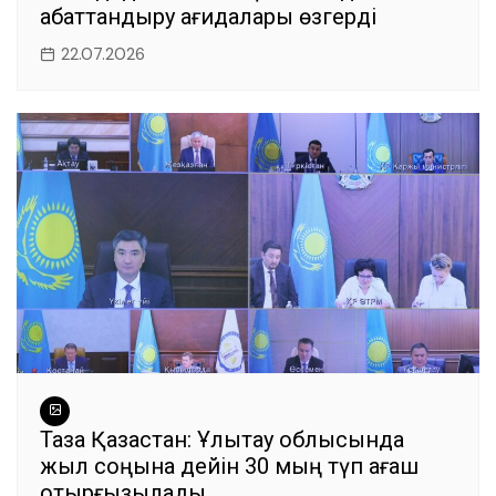
абаттандыру қағидалары өзгерді
22.07.2026
Таза Қазақстан: Ұлытау облысында
жыл соңына дейін 30 мың түп ағаш
отырғызылады