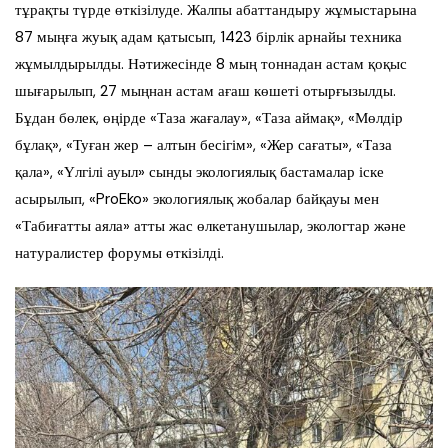
тұрақты түрде өткізілуде. Жалпы абаттандыру жұмыстарына
87 мыңға жуық адам қатысып, 1423 бірлік арнайы техника
жұмылдырылды. Нәтижесінде 8 мың тоннадан астам қоқыс
шығарылып, 27 мыңнан астам ағаш көшеті отырғызылды.
Бұдан бөлек, өңірде «Таза жағалау», «Таза аймақ», «Мөлдір
бұлақ», «Туған жер – алтын бесігім», «Жер сағаты», «Таза
қала», «Үлгілі ауыл» сынды экологиялық бастамалар іске
асырылып, «ProEko» экологиялық жобалар байқауы мен
«Табиғатты аяла» атты жас өлкетанушылар, экологтар және
натуралистер форумы өткізілді.