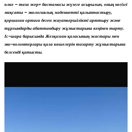
өлке – таза жер» бастамасы жүзеге асырылып, оның негізгі
мақсаты – экологиялық мәдениетті қалыптастыру,
қоршаған ортаға деген жауапкершілікті арттыру және
тұрғындарды абаттандыру жұмыстарына кеңінен тарту.
Іс-шара барысында Жезқазған қаласының жастары мен
эко-волонтерлары қала көшелерін тазарту жұмыстарына
белсенді қатысты.