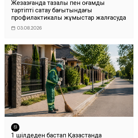
Жезқазғанда тазалық пен қоғамдық
тәртіпті сақтау бағытындағы
профилактикалық жұмыстар жалғасуда
03.08.2026
1 шілдеден бастап Қазақстанда