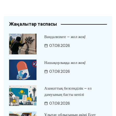
Жаңалықтар таспасы
Вандализмге – жол жоқ!
07.08.2026
Нашақорлыққа жол жоқ!
07.08.2026
Азаматтық белсенділік – ел
дамуының басты кепілі
07.08.2026
Ұлытау облысының әкімі Есет