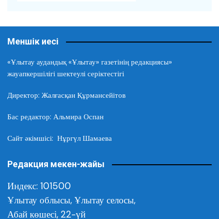
Меншік иесі
«Ұлытау аудандық «Ұлытау» газетінің редакциясы»
жауапкершілігі шектеулі серіктестігі
Директор: Жалғасқан Құрмансейітов
Бас редактор: Альмира Оспан
Сайт әкімшісі: Нұргүл Шамаева
Редакция мекен-жайы
Индекс: 101500
Ұлытау облысы,
Ұлытау селосы,
Абай көшесі, 22-үй