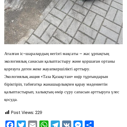
Аталған іс-шаралардың негізгі мақсаты – жас ұрпақтың
экологиялық санасын қалыптастыру және қоршаған ортаны
қорғауға деген жеке жауапкершілікті арттыру.
Экологиялық акция «Таза Қазақстан» өңір тұрғындарын
біріктіріп, табиғатқа жанашырлықпен қарау мәдениетін
қалыптастырып, халықтың өмір сүру сапасын арттыруға үлес
қосуда.
Post Views:
229
F
T
E
W
T
V
M
О