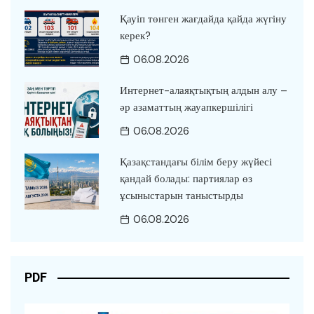
Қауіп төнген жағдайда қайда жүгіну
керек?
06.08.2026
Интернет-алаяқтықтың алдын алу –
әр азаматтың жауапкершілігі
06.08.2026
Қазақстандағы білім беру жүйесі
қандай болады: партиялар өз
ұсыныстарын таныстырды
06.08.2026
PDF