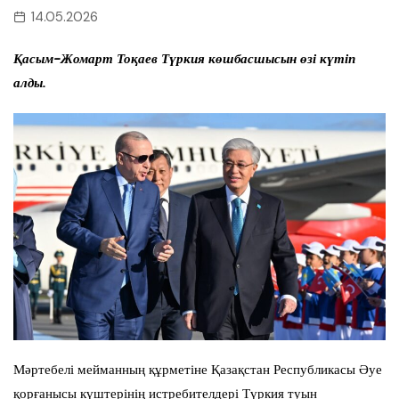
14.05.2026
Қасым-Жомарт Тоқаев Түркия көшбасшысын өзі күтіп
алды.
Мәртебелі мейманның құрметіне Қазақстан Республикасы Әуе
қорғанысы күштерінің истребителдері Түркия туын