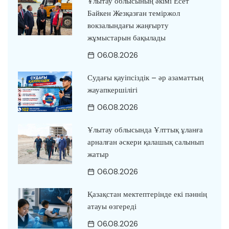
Ұлытау облысының әкімі Есет
Байкен Жезқазған теміржол
вокзалындағы жаңғырту
жұмыстарын бақылады
06.08.2026
Судағы қауіпсіздік – әр азаматтың
жауапкершілігі
06.08.2026
Ұлытау облысында Ұлттық ұланға
арналған әскери қалашық салынып
жатыр
06.08.2026
Қазақстан мектептерінде екі пәннің
атауы өзгереді
06.08.2026