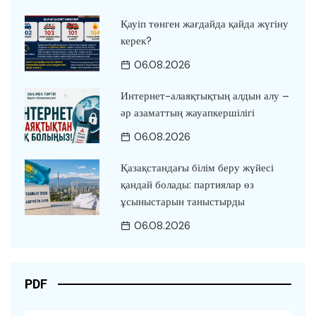
Қауіп төнген жағдайда қайда жүгіну
керек?
06.08.2026
Интернет-алаяқтықтың алдын алу –
әр азаматтың жауапкершілігі
06.08.2026
Қазақстандағы білім беру жүйесі
қандай болады: партиялар өз
ұсыныстарын таныстырды
06.08.2026
PDF