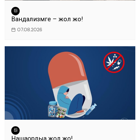
Вандализмге – жол жоқ!
07.08.2026
Нашақорлыққа жол жоқ!