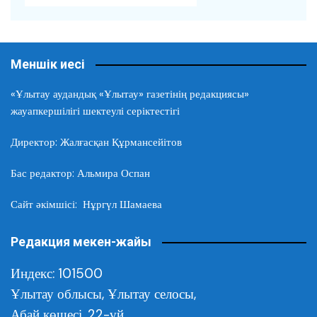
Меншік иесі
«Ұлытау аудандық «Ұлытау» газетінің редакциясы»
жауапкершілігі шектеулі серіктестігі
Директор: Жалғасқан Құрмансейітов
Бас редактор: Альмира Оспан
Сайт әкімшісі: Нұргүл Шамаева
Редакция мекен-жайы
Индекс: 101500
Ұлытау облысы,
Ұлытау селосы,
Абай көшесі, 22-үй