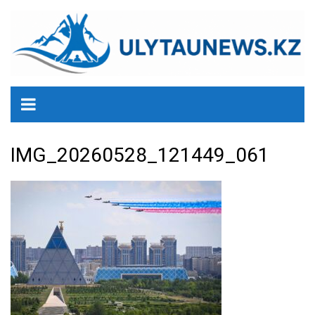
перейти
к
содержанию
IMG_20260528_121449_061