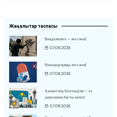
Жаңалықтар таспасы
Вандализмге – жол жоқ!
07.08.2026
Нашақорлыққа жол жоқ!
07.08.2026
Азаматтық белсенділік – ел
дамуының басты кепілі
07.08.2026