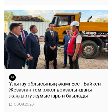
Ұлытау облысының әкімі Есет Байкен
Жезқазған теміржол вокзалындағы
жаңғырту жұмыстарын бақылады
06.08.2026