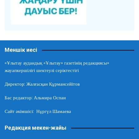
Меншік иесі
«Ұлытау аудандық «Ұлытау» газетінің редакциясы»
жауапкершілігі шектеулі серіктестігі
Директор: Жалғасқан Құрмансейітов
Бас редактор: Альмира Оспан
Сайт әкімшісі: Нұргүл Шамаева
Редакция мекен-жайы