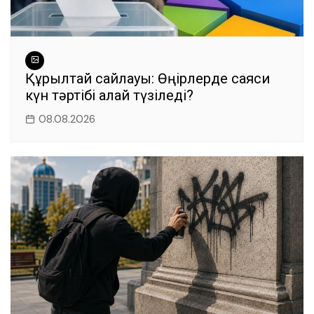
Құрылтай сайлауы: Өңірлерде саяси
күн тәртібі қалай түзіледі?
08.08.2026