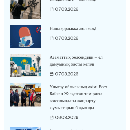
07.08.2026
Нашақорлыққа жол жоқ!
07.08.2026
Азаматтық белсенділік – ел
дамуының басты кепілі
07.08.2026
Ұлытау облысының әкімі Есет
Байкен Жезқазған теміржол
вокзалындағы жаңғырту
жұмыстарын бақылады
06.08.2026