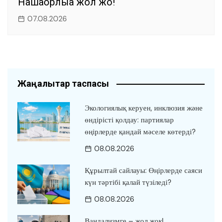
Нашақорлыққа жол жоқ!
07.08.2026
Жаңалықтар таспасы
Экологиялық керуен, инклюзия және
өндірісті қолдау: партиялар
өңірлерде қандай мәселе көтерді?
08.08.2026
Құрылтай сайлауы: Өңірлерде саяси
күн тәртібі қалай түзіледі?
08.08.2026
Вандализмге – жол жоқ!