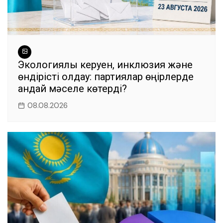
Экологиялық керуен, инклюзия және
өндірісті қолдау: партиялар өңірлерде
қандай мәселе көтерді?
08.08.2026