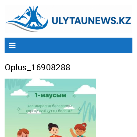
перейти
к
содержанию
Oplus_16908288