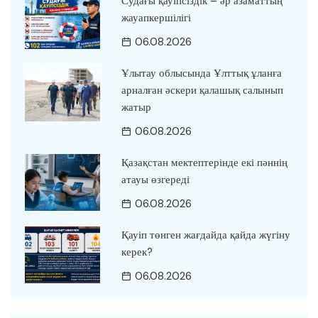
Судағы қауіпсіздік – әр азаматтың
жауапкершілігі
06.08.2026
Ұлытау облысында Ұлттық ұланға
арналған әскери қалашық салынып
жатыр
06.08.2026
Қазақстан мектептерінде екі пәннің
атауы өзгереді
06.08.2026
Қауіп төнген жағдайда қайда жүгіну
керек?
06.08.2026