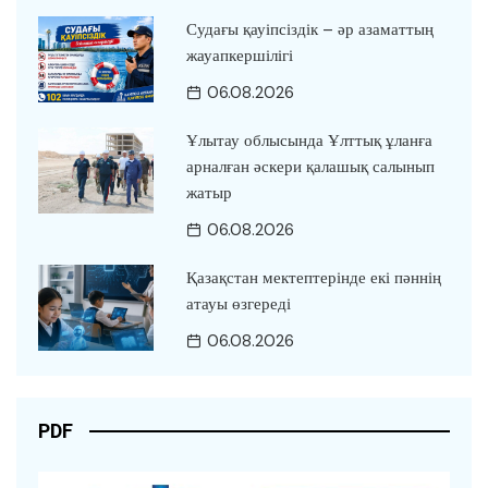
Судағы қауіпсіздік – әр азаматтың
жауапкершілігі
06.08.2026
Ұлытау облысында Ұлттық ұланға
арналған әскери қалашық салынып
жатыр
06.08.2026
Қазақстан мектептерінде екі пәннің
атауы өзгереді
06.08.2026
PDF