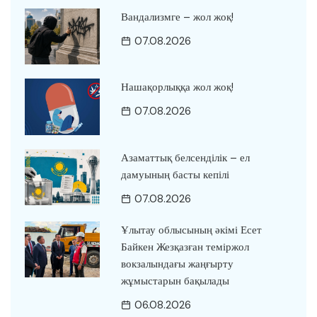
Вандализмге – жол жоқ!
07.08.2026
Нашақорлыққа жол жоқ!
07.08.2026
Азаматтық белсенділік – ел
дамуының басты кепілі
07.08.2026
Ұлытау облысының әкімі Есет
Байкен Жезқазған теміржол
вокзалындағы жаңғырту
жұмыстарын бақылады
06.08.2026