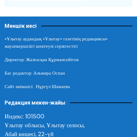
Меншік иесі
«Ұлытау аудандық «Ұлытау» газетінің редакциясы»
жауапкершілігі шектеулі серіктестігі
Директор: Жалғасқан Құрмансейітов
Бас редактор: Альмира Оспан
Сайт әкімшісі: Нұргүл Шамаева
Редакция мекен-жайы
Индекс: 101500
Ұлытау облысы,
Ұлытау селосы,
Абай көшесі, 22-үй