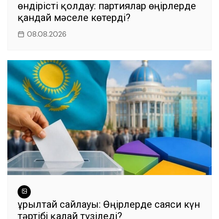
өндірісті қолдау: партиялар өңірлерде
қандай мәселе көтерді?
08.08.2026
Құрылтай сайлауы: Өңірлерде саяси күн
тәртібі қалай түзіледі?