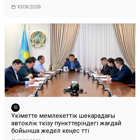
10.08.2026
Үкіметте мемлекеттік шекарадағы
автокөлік өткізу пункттеріндегі жағдай
бойынша жедел кеңес өтті