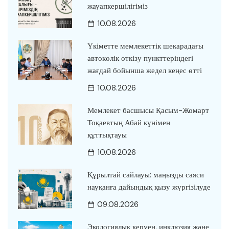
жауапкершілігіміз
10.08.2026
Үкіметте мемлекеттік шекарадағы
автокөлік өткізу пункттеріндегі
жағдай бойынша жедел кеңес өтті
10.08.2026
Мемлекет басшысы Қасым-Жомарт
Тоқаевтың Абай күнімен
құттықтауы
10.08.2026
Құрылтай сайлауы: маңызды саяси
науқанға дайындық қызу жүргізілуде
09.08.2026
Экологиялық керуен, инклюзия және