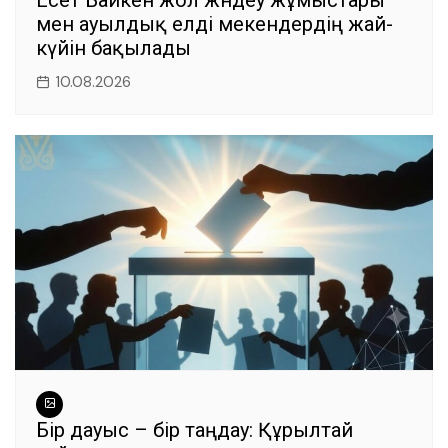
Есет Байкен жол жөндеу жұмыстары
мен ауылдық елді мекендердің жай-
күйін бақылады
10.08.2026
Бір дауыс – бір таңдау: Құрылтай