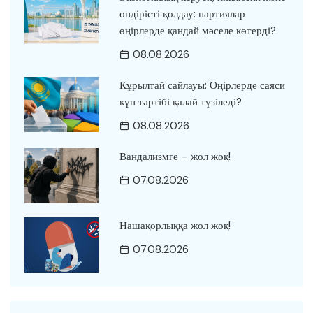
өндірісті қолдау: партиялар
өңірлерде қандай мәселе көтерді?
08.08.2026
Құрылтай сайлауы: Өңірлерде саяси
күн тәртібі қалай түзіледі?
08.08.2026
Вандализмге – жол жоқ!
07.08.2026
Нашақорлыққа жол жоқ!
07.08.2026