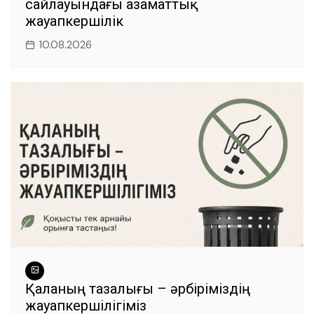
сайлауындағы азаматтық
жауапкершілік
10.08.2026
Қаланың тазалығы – әрбіріміздің
жауапкершілігіміз