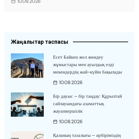
10.08.2026
Жаңалықтар таспасы
Есет Байкен жол жөндеу
жұмыстары мен ауылдық елді
мекендердің жай-күйін бақылады
10.08.2026
Бір дауыс – бір таңдау: Құрылтай
сайлауындағы азаматтық
жауапкершілік
10.08.2026
Қаланың тазалығы – әрбіріміздің