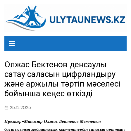
перейти
к
содержанию
Олжас Бектенов денсаулық
сақтау саласын цифрландыру
және қаржылық тәртіп мәселесі
бойынша кеңес өткізді
25.12.2025
Премьер-Министр Олжас Бектенов Мемлекет
басшысының медициналық қызметтердің сапасын арттыру