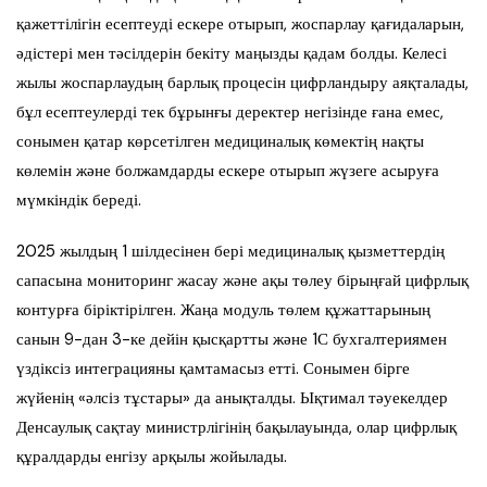
қажеттілігін есептеуді ескере отырып, жоспарлау қағидаларын,
әдістері мен тәсілдерін бекіту маңызды қадам болды. Келесі
жылы жоспарлаудың барлық процесін цифрландыру аяқталады,
бұл есептеулерді тек бұрынғы деректер негізінде ғана емес,
сонымен қатар көрсетілген медициналық көмектің нақты
көлемін және болжамдарды ескере отырып жүзеге асыруға
мүмкіндік береді.
2025 жылдың 1 шілдесінен бері медициналық қызметтердің
сапасына мониторинг жасау және ақы төлеу бірыңғай цифрлық
контурға біріктірілген. Жаңа модуль төлем құжаттарының
санын 9-дан 3-ке дейін қысқартты және 1С бухгалтериямен
үздіксіз интеграцияны қамтамасыз етті. Сонымен бірге
жүйенің «әлсіз тұстары» да анықталды. Ықтимал тәуекелдер
Денсаулық сақтау министрлігінің бақылауында, олар цифрлық
құралдарды енгізу арқылы жойылады.