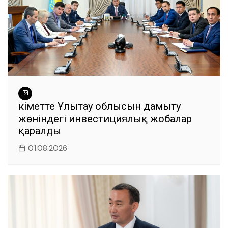
Үкіметте Ұлытау облысын дамыту
жөніндегі инвестициялық жобалар
қаралды
01.08.2026