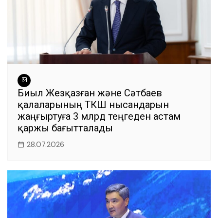
Биыл Жезқазған және Сәтбаев
қалаларының ТКШ нысандарын
жаңғыртуға 3 млрд теңгеден астам
қаржы бағытталады
28.07.2026