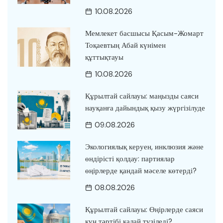
10.08.2026
Мемлекет басшысы Қасым-Жомарт
Тоқаевтың Абай күнімен
құттықтауы
10.08.2026
Құрылтай сайлауы: маңызды саяси
науқанға дайындық қызу жүргізілуде
09.08.2026
Экологиялық керуен, инклюзия және
өндірісті қолдау: партиялар
өңірлерде қандай мәселе көтерді?
08.08.2026
Құрылтай сайлауы: Өңірлерде саяси
күн тәртібі қалай түзіледі?