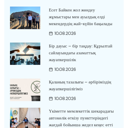
Есет Байкен жол жөндеу
жұмыстары мен ауылдық елді
мекендердің жай-күйін бақылады
10.08.2026
Бір дауыс – бір таңдау: Құрылтай
сайлауындағы азаматтық
жауапкершілік
10.08.2026
Қаланың тазалығы – әрбіріміздің
жауапкершілігіміз
10.08.2026
Үкіметте мемлекеттік шекарадағы
автокөлік өткізу пункттеріндегі
жағдай бойынша жедел кеңес өтті