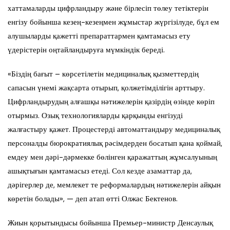
хаттамаларды цифрландыру және бірлесіп төлеу тетіктерін
енгізу бойынша кезең-кезеңмен жұмыстар жүргізілуде, бұл ем
алушыларды қажетті препараттармен қамтамасыз ету
үдерістерін оңтайландыруға мүмкіндік береді.
«Біздің бағыт – көрсетілетін медициналық қызметтердің
сапасын үнемі жақсарта отырып, қолжетімділігін арттыру.
Цифрландырудың алғашқы нәтижелерін қазірдің өзінде көріп
отырмыз. Озық технологияларды қарқынды енгізуді
жалғастыру қажет. Процестерді автоматтандыру медициналық
персоналды бюрократиялық рәсімдерден босатып қана қоймай,
емдеу мен дәрі-дәрмекке бөлінген қаражаттың жұмсалуының
ашықтығын қамтамасыз етеді. Сол кезде азаматтар да,
дәрігерлер де, мемлекет те реформалардың нәтижелерін айқын
көретін болады», — деп атап өтті Олжас Бектенов.
Жиын қорытындысы бойынша Премьер-министр Денсаулық