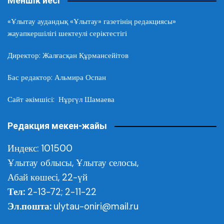
Меншік иесі
«Ұлытау аудандық «Ұлытау» газетінің редакциясы»
жауапкершілігі шектеулі серіктестігі
Директор: Жалғасқан Құрмансейітов
Бас редактор: Альмира Оспан
Сайт әкімшісі: Нұргүл Шамаева
Редакция мекен-жайы
Индекс: 101500
Ұлытау облысы,
Ұлытау селосы,
Абай көшесі, 22-үй
Тел:
2-13-72; 2-11-22
Эл.пошта:
ulytau-oniri@mail.ru