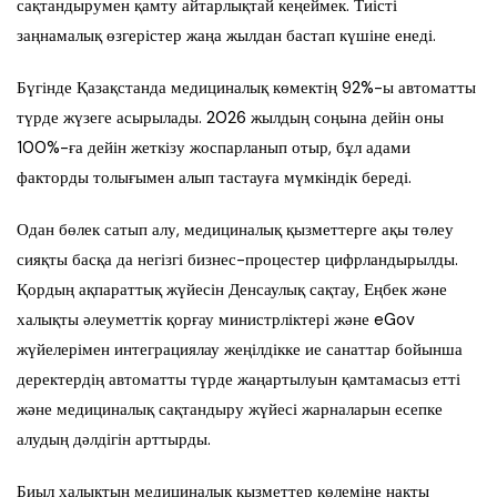
сақтандырумен қамту айтарлықтай кеңеймек. Тиісті
заңнамалық өзгерістер жаңа жылдан бастап күшіне енеді.
Бүгінде Қазақстанда медициналық көмектің 92%-ы автоматты
түрде жүзеге асырылады. 2026 жылдың соңына дейін оны
100%-ға дейін жеткізу жоспарланып отыр, бұл адами
факторды толығымен алып тастауға мүмкіндік береді.
Одан бөлек сатып алу, медициналық қызметтерге ақы төлеу
сияқты басқа да негізгі бизнес-процестер цифрландырылды.
Қордың ақпараттық жүйесін Денсаулық сақтау, Еңбек және
халықты әлеуметтік қорғау министрліктері және eGov
жүйелерімен интеграциялау жеңілдікке ие санаттар бойынша
деректердің автоматты түрде жаңартылуын қамтамасыз етті
және медициналық сақтандыру жүйесі жарналарын есепке
алудың дәлдігін арттырды.
Биыл халықтың медициналық қызметтер көлеміне нақты