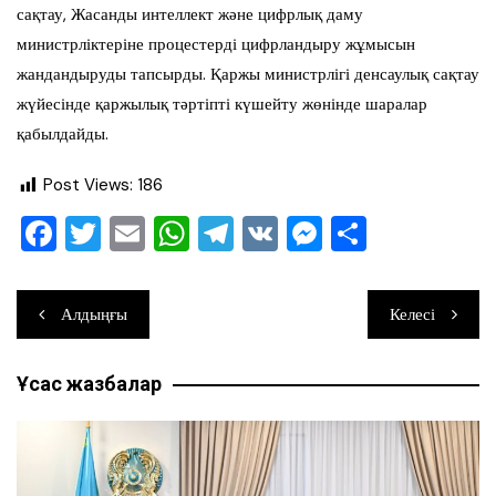
сақтау, Жасанды интеллект және цифрлық даму
министрліктеріне процестерді цифрландыру жұмысын
жандандыруды тапсырды. Қаржы министрлігі денсаулық сақтау
жүйесінде қаржылық тәртіпті күшейту жөнінде шаралар
қабылдайды.
Post Views:
186
F
T
E
W
T
V
M
О
a
wi
m
h
el
K
e
тп
c
tt
ai
at
e
ss
ра
Навигация
Алдыңғы
Келесі
e
er
l
s
gr
e
ви
по
b
A
a
n
ть
Ұқсас жазбалар
записям
o
p
m
g
o
p
er
k