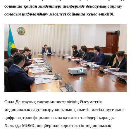
бойынша қойған міндеттері шеңберінде денсаулық сақтау
саласын цифрландыру мәселесі бойынша кеңес өткізді.
Онда Денсаулық сақтау министрлігінің Әлеуметтік
медициналық сақтандыру қорының қызметін жетілдіруге және
цифрлық трансформациясына қатысты тәсілдері қаралды.
Халыққа МӘМС шеңберінде көрсетілетін медициналық