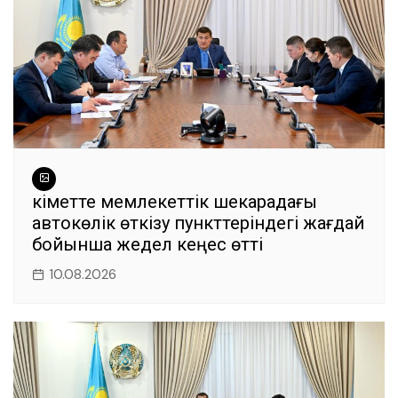
Үкіметте мемлекеттік шекарадағы
автокөлік өткізу пункттеріндегі жағдай
бойынша жедел кеңес өтті
10.08.2026