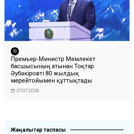
Премьер-Министр Мемлекет
басшысының атынан Тоқтар
Әубәкіровті 80 жылдық
мерейтойымен құттықтады
27.07.2026
Жаңалықтар таспасы