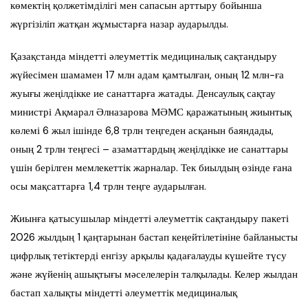
көмектің қолжетімділігі мен сапасын арттыру бойынша
жүргізіліп жатқан жұмыстарға назар аударылды.
Қазақстанда міндетті әлеуметтік медициналық сақтандыру
жүйесімен шамамен 17 млн адам қамтылған, оның 12 млн-ға
жуығы жеңілдікке ие санаттарға жатады. Денсаулық сақтау
министрі Ақмарал Әлназарова МӘМС қаражатының жиынтық
көлемі 6 жыл ішінде 6,8 трлн теңгеден асқанын баяндады,
оның 2 трлн теңгесі – азаматтардың жеңілдікке ие санаттары
үшін берілген мемлекеттік жарналар. Тек биылдың өзінде ғана
осы мақсаттарға 1,4 трлн теңге аударылған.
Жиынға қатысушылар міндетті әлеуметтік сақтандыру пакеті
2026 жылдың 1 қаңтарынан бастап кеңейтілетініне байланысты
цифрлық тетіктерді енгізу арқылы қадағалауды күшейте түсу
және жүйенің ашықтығы мәселелерін талқылады. Келер жылдан
бастап халықты міндетті әлеуметтік медициналық