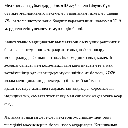
Медициналық ұйымдарда Face ID жүйесі енгізілуде, бұл
бүгінде медициналық мекемелер тарапынан тіркеулер санын
7%-ға төмендетуге және бюджет қаражатының шамамен 10,5
млрд теңгесін үнемдеуге мүмкіндік берді.
Келесі жылы медициналық қызметтерді бөлу үшін рейтингтік
бағаны есептеу индикаторларын толық цифрландыру
жоспарлануда. Соның нәтижесінде медициналық көмектің
жоғары сапасы мен қолжетімділігін қамтамасыз ете алған
жеткізушілер қаржыландыру мүмкіндігіне ие болмақ. 2026
жылы медициналық деректердің бірыңғай қоймасын
қалыптастыру жөніндегі жұмыстың аяқталуы көрсетілетін
медициналық көмекті жоспарлау мен сапасын жақсартуға әсер
етеді.
Халыққа арналған дәрі-дәрмектерді жоспарлау мен беру
тиімділігі мәселелеріне бөлек назар аударылды. Клиникалық