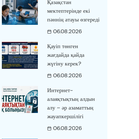
Қазақстан
мектептерінде екі
пәннің атауы өзгереді
06.08.2026
Қауіп төнген
жағдайда қайда
жүгіну керек?
06.08.2026
Интернет-
алаяқтықтың алдын
алу – әр азаматтың
жауапкершілігі
06.08.2026