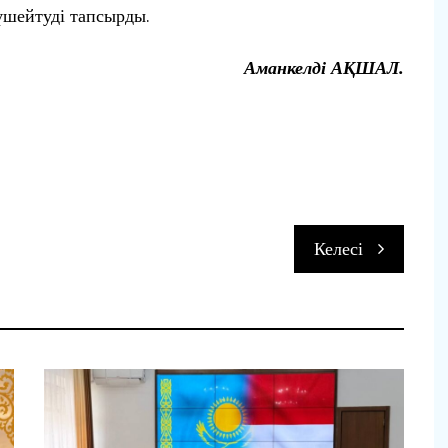
үшейтуді тапсырды.
Аманкелді АҚШАЛ.
п
Келесі
и