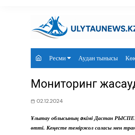
перейти
к
содержанию
Аудан тынысы
Көк
Ресми
Президент
Мониторинг жасау
Үкімет
Парламент
02.12.2024
Облыс әкімдігі
Ұлытау облысының əкімі Дастан РЫСПЕ
Өңір басшылығы
өтті. Кеңесте теміржол саласы мен тр