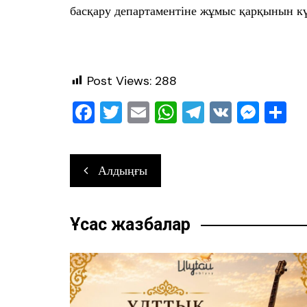
басқару департаментіне жұмыс қарқынын к
Post Views:
288
F
T
E
W
T
V
M
О
a
wi
m
h
el
K
e
т
c
tt
ai
at
e
ss
ра
Навигация
Алдыңғы
e
er
l
s
gr
e
в
по
b
A
a
n
ть
записям
o
p
m
g
Ұқсас жазбалар
o
p
er
k