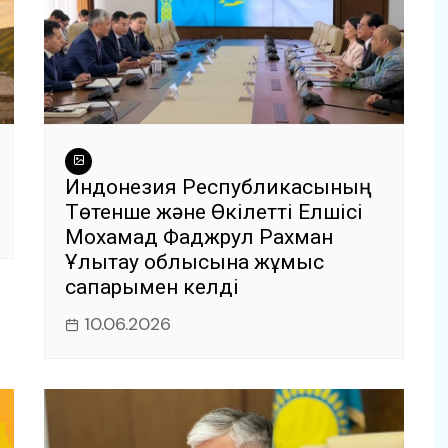
Индонезия Республикасының
Төтенше және Өкілетті Елшісі
Мохамад Фаджрул Рахман
Ұлытау облысына жұмыс
сапарымен келді
10.06.2026