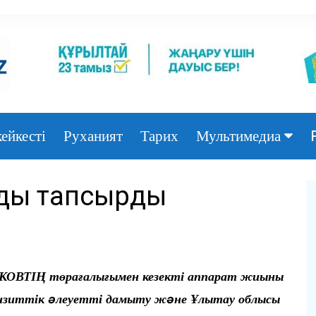
ейкесті
Руханият
Тарих
Мультимедиа
Фото
ды тапсырды
Видео
КОВТІҢ төрағалығымен кезекті аппарат жиыны
анзиттік əлеуетті дамыту жəне Ұлытау облысы