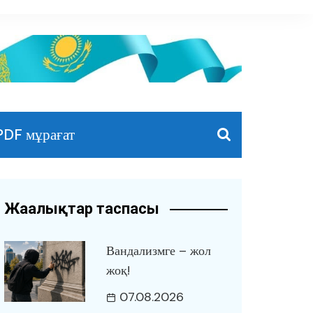
PDF мұрағат
Жаңалықтар таспасы
Вандализмге – жол
жоқ!
07.08.2026