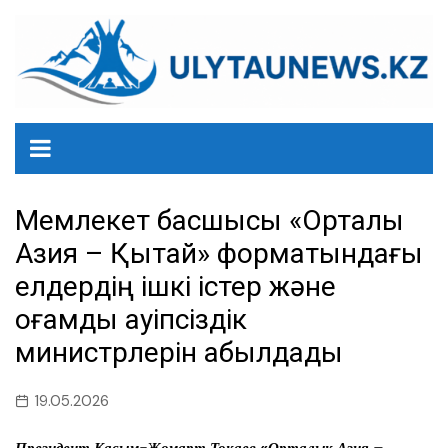
перейти
к
содержанию
Мемлекет басшысы «Орталық
Азия – Қытай» форматындағы
елдердің ішкі істер және
қоғамдық қауіпсіздік
министрлерін қабылдады
19.05.2026