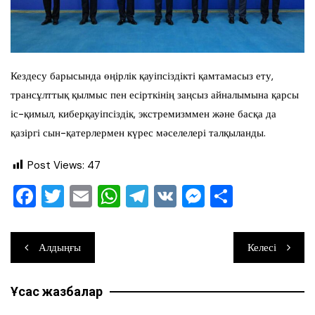
Кездесу барысында өңірлік қауіпсіздікті қамтамасыз ету,
трансұлттық қылмыс пен есірткінің заңсыз айналымына қарсы
іс-қимыл, киберқауіпсіздік, экстремизммен және басқа да
қазіргі сын-қатерлермен күрес мәселелері талқыланды.
Post Views:
47
F
T
E
W
T
V
M
О
a
wi
m
h
el
K
e
тп
c
tt
ai
at
e
ss
ра
Навигация
Алдыңғы
Келесі
e
er
l
s
gr
e
ви
по
b
A
a
n
ть
Ұқсас жазбалар
записям
o
p
m
g