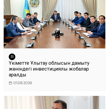
Үкіметте Ұлытау облысын дамыту
жөніндегі инвестициялық жобалар
қаралды
01.08.2026