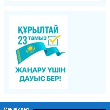
Меншік иесі