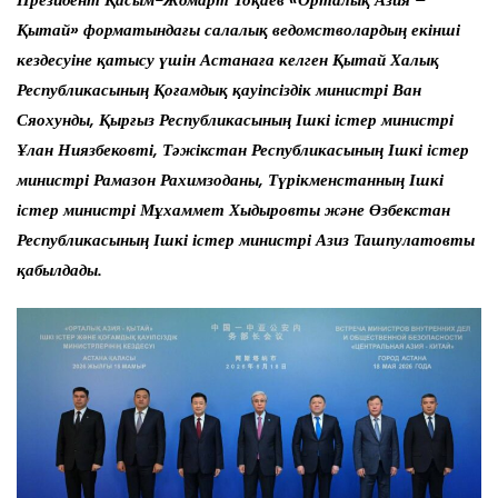
Президент Қасым-Жомарт Тоқаев «Орталық Азия –
Қытай» форматындағы салалық ведомстволардың екінші
кездесуіне қатысу үшін Астанаға келген Қытай Халық
Республикасының Қоғамдық қауіпсіздік министрі Ван
Сяохунды, Қырғыз Республикасының Ішкі істер министрі
Ұлан Ниязбековті, Тәжікстан Республикасының Ішкі істер
министрі Рамазон Рахимзоданы, Түрікменстанның Ішкі
істер министрі Мұхаммет Хыдыровты және Өзбекстан
Республикасының Ішкі істер министрі Азиз Ташпулатовты
қабылдады.