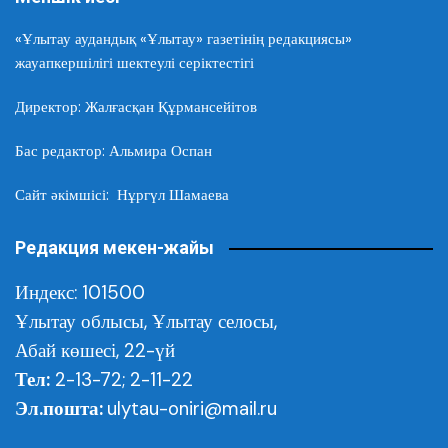
«Ұлытау аудандық «Ұлытау» газетінің редакциясы»
жауапкершілігі шектеулі серіктестігі
Директор: Жалғасқан Құрмансейітов
Бас редактор: Альмира Оспан
Сайт әкімшісі: Нұргүл Шамаева
Редакция мекен-жайы
Индекс: 101500
Ұлытау облысы,
Ұлытау селосы,
Абай көшесі, 22-үй
Тел:
2-13-72; 2-11-22
Эл.пошта:
ulytau-oniri@mail.ru