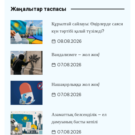
Жаңалықтар таспасы
Құрылтай сайлауы: Өңірлерде саяси
күн тәртібі қалай түзіледі?
08.08.2026
Вандализмге – жол жоқ!
07.08.2026
Нашақорлыққа жол жоқ!
07.08.2026
Азаматтық белсенділік – ел
дамуының басты кепілі
07.08.2026