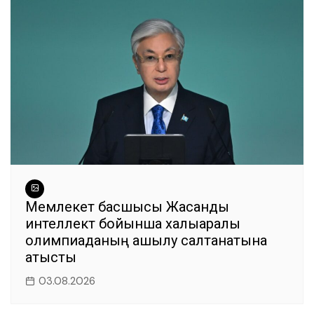
o
p
er
k
Мемлекет басшысы Жасанды
интеллект бойынша халықаралық
олимпиаданың ашылу салтанатына
қатысты
03.08.2026