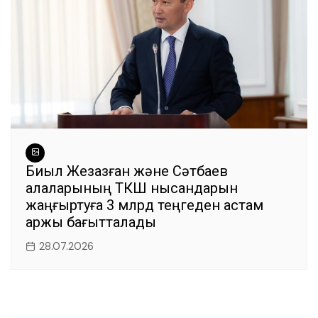
Биыл Жезқазған және Сәтбаев
қалаларының ТКШ нысандарын
жаңғыртуға 3 млрд теңгеден астам
қаржы бағытталады
28.07.2026