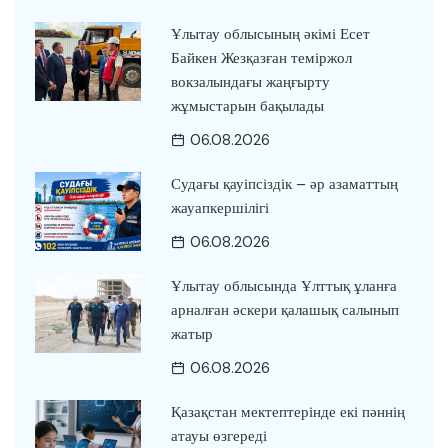
Ұлытау облысының әкімі Есет
Байкен Жезқазған теміржол
вокзалындағы жаңғырту
жұмыстарын бақылады
06.08.2026
Судағы қауіпсіздік – әр азаматтың
жауапкершілігі
06.08.2026
Ұлытау облысында Ұлттық ұланға
арналған әскери қалашық салынып
жатыр
06.08.2026
Қазақстан мектептерінде екі пәннің
атауы өзгереді