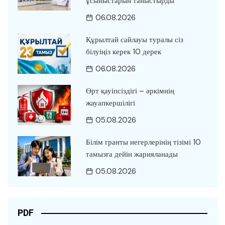
ұсыныстарын таныстырды
06.08.2026
Құрылтай сайлауы туралы сіз
білуіңіз керек 10 дерек
06.08.2026
Өрт қауіпсіздігі – әркімнің
жауапкершілігі
05.08.2026
Білім гранты иегерлерінің тізімі 10
тамызға дейін жарияланады
05.08.2026
PDF