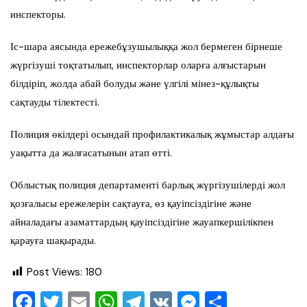
инспекторы.
Іс-шара аясында ережебұзушылыққа жол бермеген бірнеше
жүргізуші тоқтатылып, инспекторлар оларға алғыстарын
білдіріп, жолда абай болуды және үлгілі мінез-құлықты
сақтауды тілектесті.
Полиция өкілдері осындай профилактикалық жұмыстар алдағы
уақытта да жалғасатынын атап өтті.
Облыстық полиция департаменті барлық жүргізушілерді жол
қозғалысы ережелерін сақтауға, өз қауіпсіздігіне және
айналадағы азаматтардың қауіпсіздігіне жауапкершілікпен
қарауға шақырады.
Post Views:
180
F
T
E
W
T
V
M
О