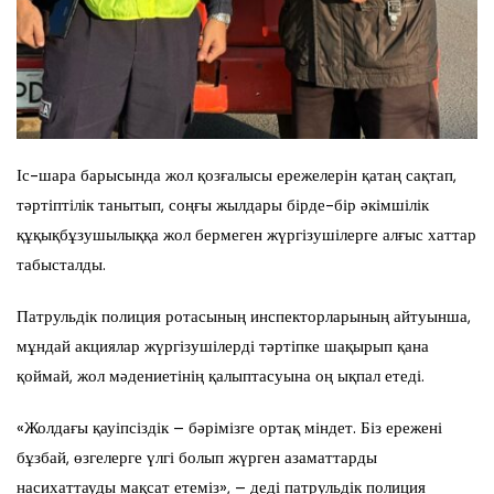
Іс-шара барысында жол қозғалысы ережелерін қатаң сақтап,
тәртіптілік танытып, соңғы жылдары бірде-бір әкімшілік
құқықбұзушылыққа жол бермеген жүргізушілерге алғыс хаттар
табысталды.
Патрульдік полиция ротасының инспекторларының айтуынша,
мұндай акциялар жүргізушілерді тәртіпке шақырып қана
қоймай, жол мәдениетінің қалыптасуына оң ықпал етеді.
«Жолдағы қауіпсіздік – бәрімізге ортақ міндет. Біз ережені
бұзбай, өзгелерге үлгі болып жүрген азаматтарды
насихаттауды мақсат етеміз», – деді патрульдік полиция