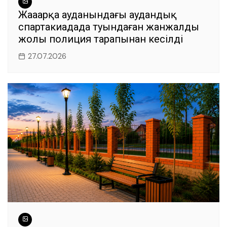
Жаңаарқа ауданындағы аудандық
спартакиадада туындаған жанжалдың
жолы полиция тарапынан кесілді
27.07.2026