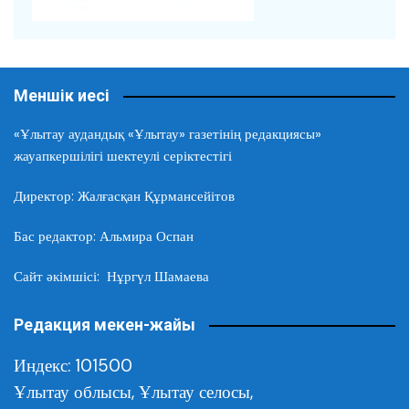
Меншік иесі
«Ұлытау аудандық «Ұлытау» газетінің редакциясы»
жауапкершілігі шектеулі серіктестігі
Директор: Жалғасқан Құрмансейітов
Бас редактор: Альмира Оспан
Сайт әкімшісі: Нұргүл Шамаева
Редакция мекен-жайы
Индекс: 101500
Ұлытау облысы,
Ұлытау селосы,