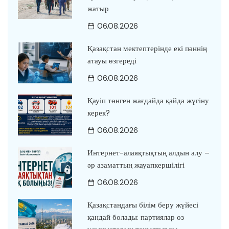
жатыр
06.08.2026
Қазақстан мектептерінде екі пәннің
атауы өзгереді
06.08.2026
Қауіп төнген жағдайда қайда жүгіну
керек?
06.08.2026
Интернет-алаяқтықтың алдын алу –
әр азаматтың жауапкершілігі
06.08.2026
Қазақстандағы білім беру жүйесі
қандай болады: партиялар өз