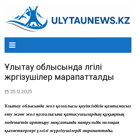
перейти
к
содержанию
Ұлытау облысында үлгілі
жүргізушілер марапатталды
25.12.2025
Ұлытау облысында жол қозғалысы қауіпсіздігін қамтамасыз
ету және жол қозғалысына қатысушылардың құқықтық
мәдениетін арттыру мақсатында патрульдік полиция
қызметкерлері үлгілі жүргізушілерді марапаттады.