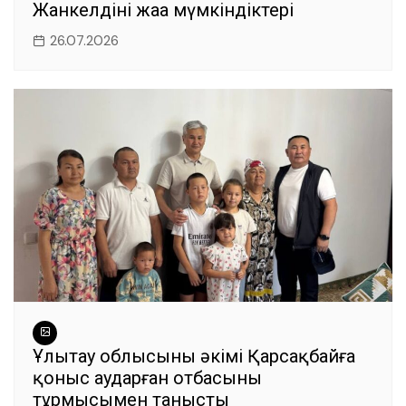
Жанкелдінің жаңа мүмкіндіктері
26.07.2026
Ұлытау облысының әкімі Қарсақбайға
қоныс аударған отбасының
тұрмысымен танысты