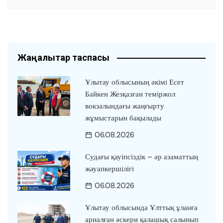
Жаңалықтар таспасы
Ұлытау облысының әкімі Есет
Байкен Жезқазған теміржол
вокзалындағы жаңғырту
жұмыстарын бақылады
06.08.2026
Судағы қауіпсіздік – әр азаматтың
жауапкершілігі
06.08.2026
Ұлытау облысында Ұлттық ұланға
арналған әскери қалашық салынып