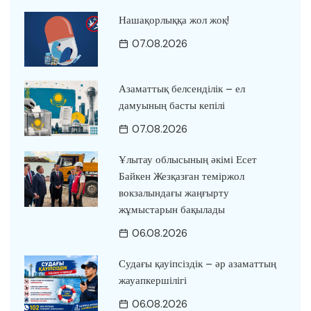
Нашақорлыққа жол жоқ!
07.08.2026
Азаматтық белсенділік – ел
дамуының басты кепілі
07.08.2026
Ұлытау облысының әкімі Есет
Байкен Жезқазған теміржол
вокзалындағы жаңғырту
жұмыстарын бақылады
06.08.2026
Судағы қауіпсіздік – әр азаматтың
жауапкершілігі
06.08.2026