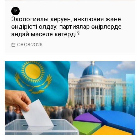
Экологиялық керуен, инклюзия және
өндірісті қолдау: партиялар өңірлерде
қандай мәселе көтерді?
08.08.2026