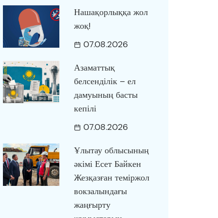
Нашақорлыққа жол
жоқ!
07.08.2026
Азаматтық
белсенділік – ел
дамуының басты
кепілі
07.08.2026
Ұлытау облысының
әкімі Есет Байкен
Жезқазған теміржол
вокзалындағы
жаңғырту