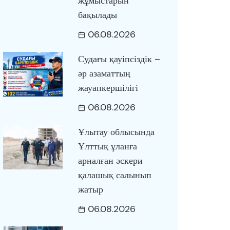
жұмыстарын
бақылады
06.08.2026
Судағы қауіпсіздік –
әр азаматтың
жауапкершілігі
06.08.2026
Ұлытау облысында
Ұлттық ұланға
арналған әскери
қалашық салынып
жатыр
06.08.2026