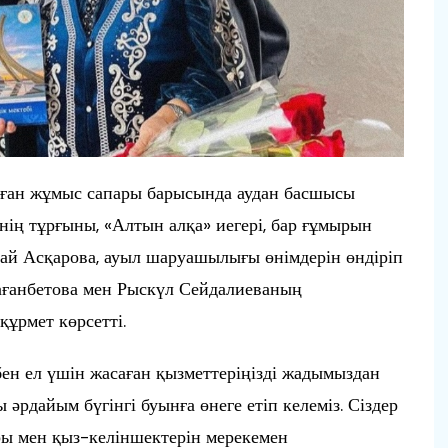
лған жұмыс сапары барысында аудан басшысы
ің тұрғыны, «Алтын алқа» иегері, бар ғұмырын
ай Асқарова, ауыл шаруашылығы өнімдерін өндіріп
мағанбетова мен Рыскүл Сейдалиеваның
құрмет көрсетті.
 бен ел үшін жасаған қызметтеріңізді жадымыздан
әрдайым бүгінгі буынға өнеге етіп келеміз. Сіздер
ы мен қыз-келіншектерін мерекемен