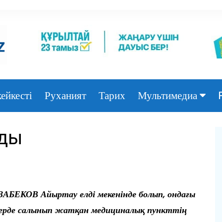
ейкесті
Руханият
Тарих
Мультимедиа
Фото
лды
Видео
АБЕКОВ Айыртау елді мекенінде болып, ондағы
жерде салынып жатқан медициналық пункттің