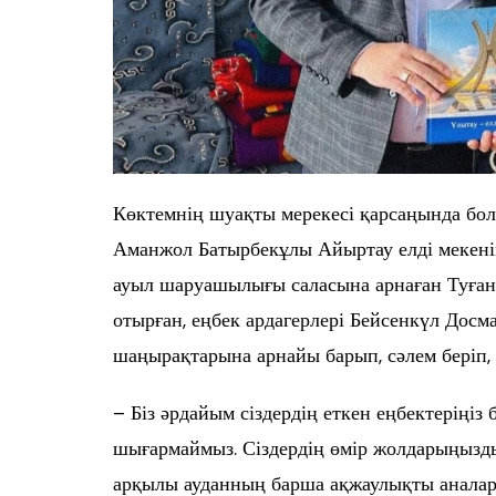
Көктемнің шуақты мерекесі қарсаңында бо
Аманжол Батырбекұлы Айыртау елді мекенін
ауыл шаруашылығы саласына арнаған Туған
отырған, еңбек ардагерлері Бейсенкүл Дос
шаңырақтарына арнайы барып, сәлем беріп, 
– Біз әрдайым сіздердің еткен еңбектеріңіз
шығармаймыз. Сіздердің өмір жолдарыңызды 
арқылы ауданның барша ақжаулықты аналар