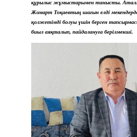
құрылыс жұмыстарымен танысты. Аталм
Жомарт Тоқаевтың шағын елді мекендерд
қолжетімді болуы үшін берген тапсырмас
биыл аяқталып, пайдалануға берілмекші.