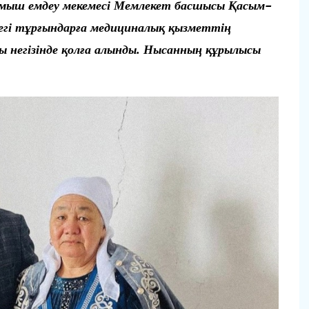
ыш емдеу мекемесі Мемлекет басшысы Қасым-
егі тұрғындарға медициналық қызметтің
ы негізінде қолға алынды. Нысанның құрылысы