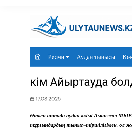
перейти
к
содержанию
Аудан тынысы
Көк
Ресми
Президент
Әкім Айыртауда бо
Үкімет
Парламент
17.03.2025
Облыс әкімдігі
Өткен аптада аудан әкімі Аманжол МЫРЗ
Өңір басшылығы
тұрғындардың тыныс-тіршілігімен, ол 