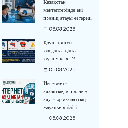
Қазақстан
мектептерінде екі
пәннің атауы өзгереді
06.08.2026
Қауіп төнген
жағдайда қайда
жүгіну керек?
06.08.2026
Интернет-
алаяқтықтың алдын
алу – әр азаматтың
жауапкершілігі
06.08.2026