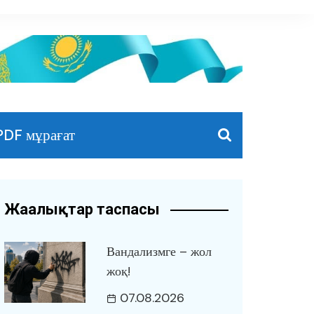
PDF мұрағат
Жаңалықтар таспасы
Вандализмге – жол
жоқ!
07.08.2026