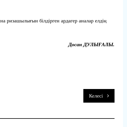
а ризашылығын білдірген ардагер аналар елдің
Досан ДУЛЫҒАЛЫ.
п
Келесі
и