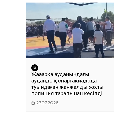
k
Жаңаарқа ауданындағы
аудандық спартакиадада
туындаған жанжалдың жолы
полиция тарапынан кесілді
27.07.2026