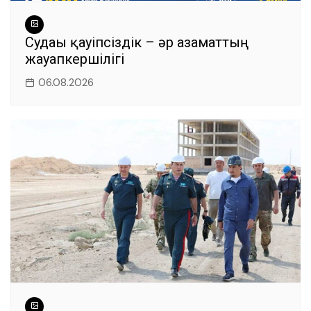
Судағы қауіпсіздік – әр азаматтың
жауапкершілігі
06.08.2026