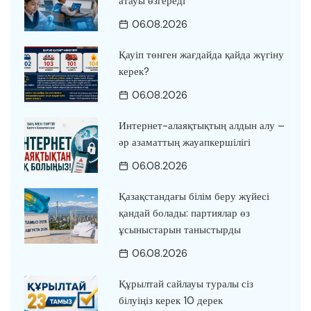
атауы өзгереді
06.08.2026
Қауіп төнген жағдайда қайда жүгіну
керек?
06.08.2026
Интернет-алаяқтықтың алдын алу –
әр азаматтың жауапкершілігі
06.08.2026
Қазақстандағы білім беру жүйесі
қандай болады: партиялар өз
ұсыныстарын таныстырды
06.08.2026
Құрылтай сайлауы туралы сіз
білуіңіз керек 10 дерек