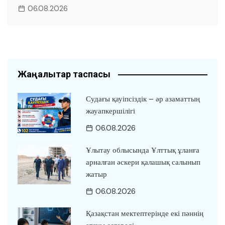
06.08.2026
Жаңалықтар таспасы
Судағы қауіпсіздік – әр азаматтың
жауапкершілігі
06.08.2026
Ұлытау облысында Ұлттық ұланға
арналған әскери қалашық салынып
жатыр
06.08.2026
Қазақстан мектептерінде екі пәннің