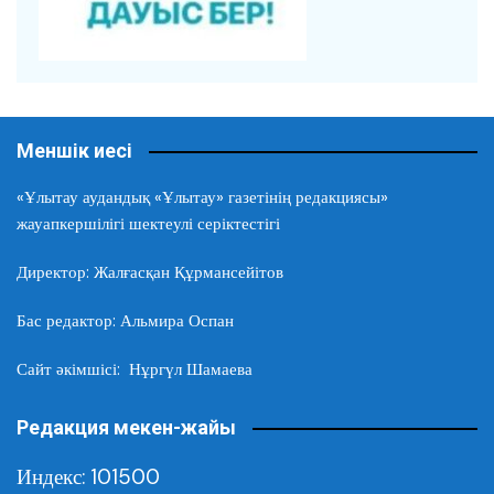
Меншік иесі
«Ұлытау аудандық «Ұлытау» газетінің редакциясы»
жауапкершілігі шектеулі серіктестігі
Директор: Жалғасқан Құрмансейітов
Бас редактор: Альмира Оспан
Сайт әкімшісі: Нұргүл Шамаева
Редакция мекен-жайы
Индекс: 101500