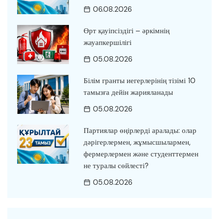
06.08.2026
Өрт қауіпсіздігі – әркімнің
жауапкершілігі
05.08.2026
Білім гранты иегерлерінің тізімі 10
тамызға дейін жарияланады
05.08.2026
Партиялар өңірлерді аралады: олар
дәрігерлермен, жұмысшылармен,
фермерлермен және студенттермен
не туралы сөйлесті?
05.08.2026