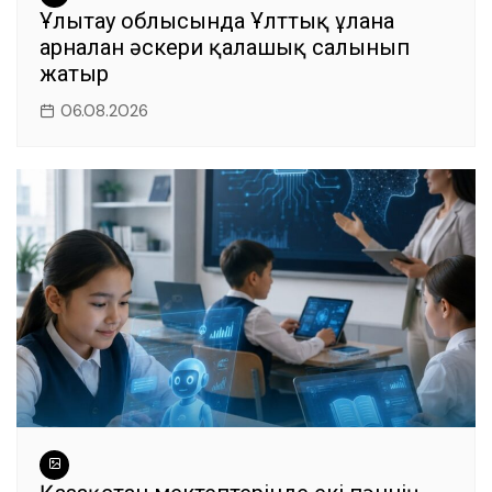
Ұлытау облысында Ұлттық ұланға
арналған әскери қалашық салынып
жатыр
06.08.2026