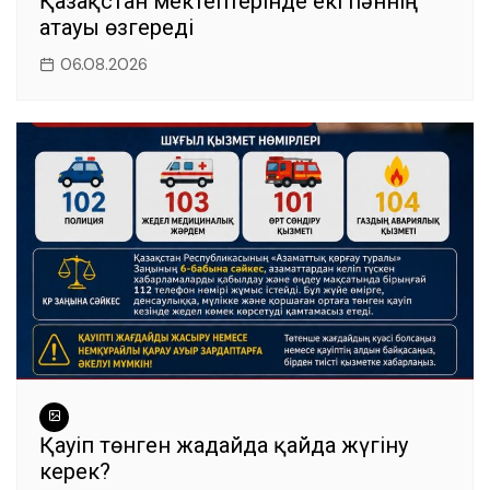
Қазақстан мектептерінде екі пәннің
атауы өзгереді
06.08.2026
Қауіп төнген жағдайда қайда жүгіну
керек?