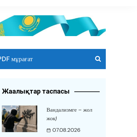
PDF мұрағат
Жаңалықтар таспасы
Вандализмге – жол
жоқ!
07.08.2026