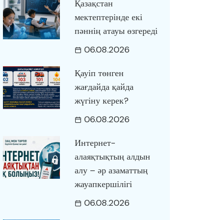
Қазақстан
мектептерінде екі
пәннің атауы өзгереді
06.08.2026
Қауіп төнген
жағдайда қайда
жүгіну керек?
06.08.2026
Интернет-
алаяқтықтың алдын
алу – әр азаматтың
жауапкершілігі
06.08.2026