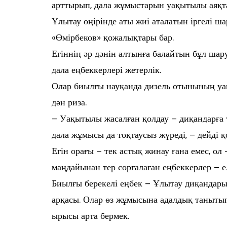
арттырып, дала жұмыстарын уақытылы аяқтау
Ұлытау өңірінде аты жиі аталатын іргелі 
«Өмірбеков» қожалықтары бар.
Егіннің әр дәнін алтынға балайтын бұл ша
дала еңбеккерлері жетерлік.
Олар биылғы науқанда дизель отынының уақ
дән риза.
– Уақытылы жасалған қолдау – диқандарға ү
дала жұмысы да тоқтаусыз жүреді, – дейді
Егін орағы – тек астық жинау ғана емес, ол
маңдайынан тер сорғалаған еңбеккерлер – елд
Биылғы берекелі еңбек – Ұлытау диқанда
арқасы. Олар өз жұмысына адалдық танытып,
ырысы арта бермек.