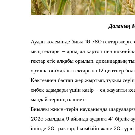
Даланың д
Аудан көлемінде биыл 16 780 гектар жерге е
мың гектары – арпа, ал картоп пен көкөніске
гектар егіс алқабы орылып, диқандардың т
орташа өнімділігі гектарына 12 центнер бол
Көктемнен бастап жер жыртып, тұқым сеуіп,
еңбек адамдары үшін қазір – ең жауапты ке
маңдай терінің өлшемі.
Биылғы жиын-терін науқанында шаруаларға
2025 жылдың 9 айында ауданға 41 бірлік 
ішінде 20 трактор, 1 комбайн және 20 түрлі