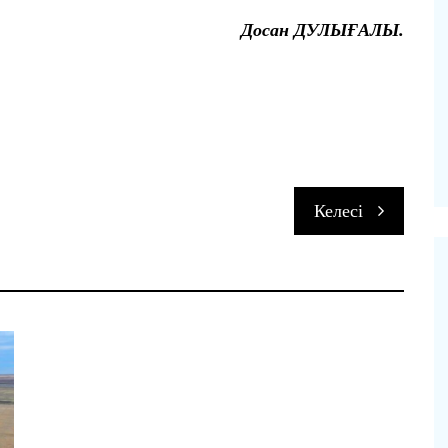
Досан ДУЛЫҒАЛЫ.
п
Келесі
и