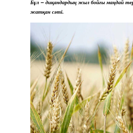
Бұл – диқандардың жыл бойғы маңдай тері
жатқан сәті.