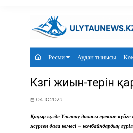
перейти
к
содержанию
Аудан тынысы
Көк
Ресми
Президент
Күзгі жиын-терін 
Үкімет
Парламент
04.10.2025
Облыс әкімдігі
Қоңыр күзде Ұлытау даласы ерекше күйге 
Өңір басшылығы
жүрген дала кемесі – комбайндардың гүріл