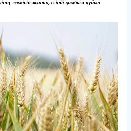
нің жемісін жинап, егінді қамбаға құйып