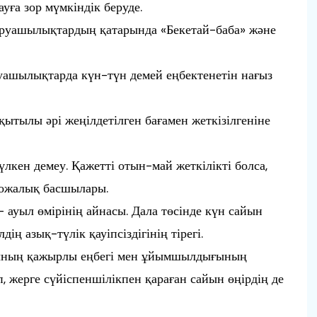
ға зор мүмкіндік беруде.
шаруашылықтардың қатарында «Бекетай-баба» және
руашылықтарда күн-түн демей еңбектенетін нағыз
ытылы әрі жеңілдетілген бағамен жеткізілгеніне
лкен демеу. Қажетті отын-май жеткілікті болса,
 қожалық басшылары.
 – ауыл өмірінің айнасы. Дала төсінде күн сайын
ің азық-түлік қауіпсіздігінің тірегі.
рының қажырлы еңбегі мен ұйымшылдығының
 жерге сүйіспеншілікпен қараған сайын өңірдің де