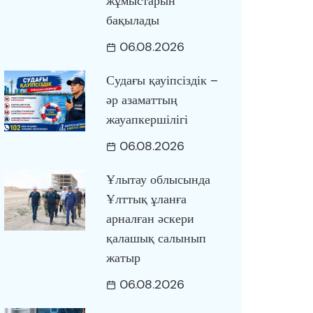
жұмыстарын
бақылады
06.08.2026
Судағы қауіпсіздік –
әр азаматтың
жауапкершілігі
06.08.2026
Ұлытау облысында
Ұлттық ұланға
арналған әскери
қалашық салынып
жатыр
06.08.2026