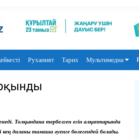
ейкесті
Руханият
Тарих
Мультимедиа
Фото
қарқынды
Видео
енеді. Толқындана тербелген егін алқаптарында
і кең даланы тамаша әуенге бөлегендей болады.