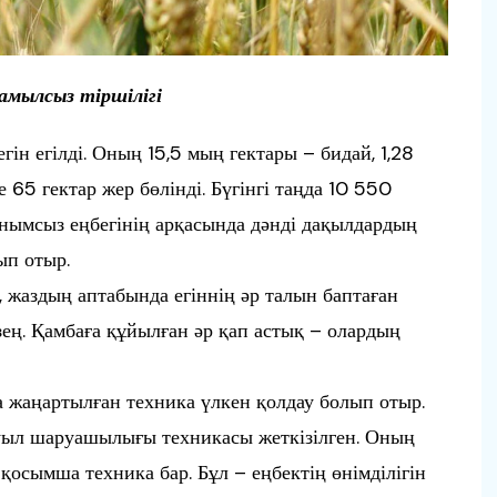
амылсыз тіршілігі
гін егілді. Оның 15,5 мың гектары – бидай, 1,28
 65 гектар жер бөлінді. Бүгінгі таңда 10 550
ынымсыз еңбегінің арқасында дәнді дақылдардың
ып отыр.
 жаздың аптабында егіннің әр талын баптаған
зең. Қамбаға құйылған әр қап астық – олардың
 жаңартылған техника үлкен қолдау болып отыр.
ауыл шаруашылығы техникасы жеткізілген. Оның
 қосымша техника бар. Бұл – еңбектің өнімділігін