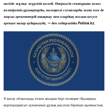
негізде жұмыс жүргізіп келеді. Өнеркәсіп секторына залал
келтіретін ұрлықтарды, көлеңкелі схемаларды және өзге де
заңсыз әрекеттерді анықтау мен олардың жолын кесуге
ерекше назар аударылуда, — деп хабарлайды Polisia.kz.
Ұлытау облысында өткен жылдан бері полиция «Қазақмыс
корпорациясы» аумағынан ұрлық жасаған бірнеше қылмыстық