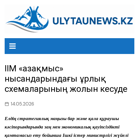
перейти
к
содержанию
ІІМ «Қазақмыс»
нысандарындағы ұрлық
схемаларының жолын кесуде
14.05.2026
Елдің стратегиялық маңызы бар және қала құраушы
кәсіпорындарында заң мен экономикалық қауіпсіздікті
қамтамасыз ету бойынша Ішкі істер министрлігі жүйелі