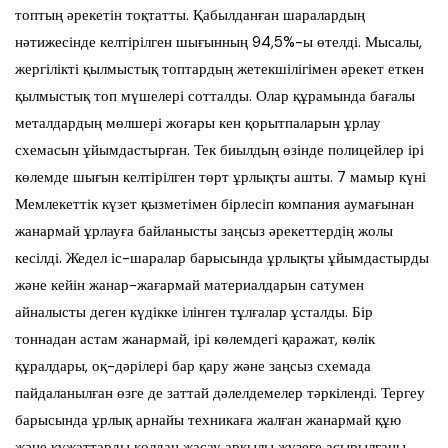
топтың әрекетін тоқтатты. Қабылданған шаралардың
нәтижесінде келтірілген шығынның 94,5%-ы өтелді. Мысалы,
жергілікті қылмыстық топтардың жетекшілігімен әрекет еткен
қылмыстық топ мүшелері сотталды. Олар құрамында бағалы
металдардың мөлшері жоғары кен қорытпаларын ұрлау
схемасын ұйымдастырған. Тек биылдың өзінде полицейлер ірі
көлемде шығын келтірілген төрт ұрлықты ашты. 7 мамыр күні
Мемлекеттік күзет қызметімен бірлесіп компания аумағынан
жанармай ұрлауға байланысты заңсыз әрекеттердің жолы
кесілді. Жедел іс-шаралар барысында ұрлықты ұйымдастырды
және кейін жанар-жағармай материалдарын сатумен
айналысты деген күдікке ілінген тұлғалар ұсталды. Бір
тоннадан астам жанармай, ірі көлемдегі қаражат, көлік
құралдары, оқ-дәрілері бар қару және заңсыз схемада
пайдаланылған өзге де заттай дәлелдемелер тәркіленді. Тергеу
барысында ұрлық арнайы техникаға жалған жанармай құю
және құжаттарды қолдан жасау арқылы жүзеге асырылғаны