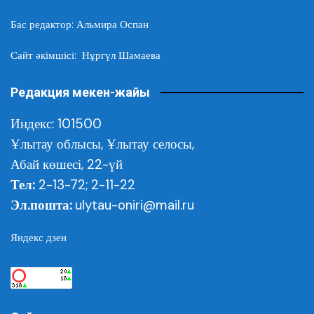
Бас редактор: Альмира Оспан
Сайт әкімшісі: Нұргүл Шамаева
Редакция мекен-жайы
Индекс: 101500
Ұлытау облысы,
Ұлытау селосы,
Абай көшесі, 22-үй
Тел:
2-13-72; 2-11-22
Эл.пошта:
ulytau-oniri@mail.ru
Яндекс дзен