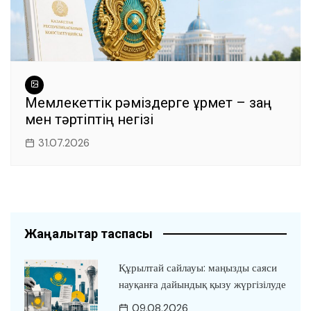
Мемлекеттік рәміздерге құрмет – заң
мен тәртіптің негізі
31.07.2026
Жаңалықтар таспасы
Құрылтай сайлауы: маңызды саяси
науқанға дайындық қызу жүргізілуде
09.08.2026