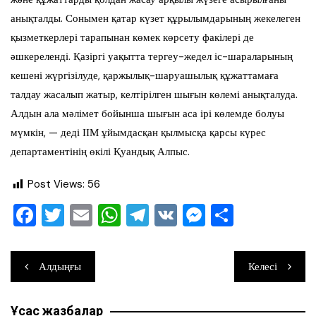
анықталды. Сонымен қатар күзет құрылымдарының жекелеген
қызметкерлері тарапынан көмек көрсету факілері де
әшкереленді. Қазіргі уақытта тергеу-жедел іс-шараларының
кешені жүргізілуде, қаржылық-шаруашылық құжаттамаға
талдау жасалып жатыр, келтірілген шығын көлемі анықталуда.
Алдын ала мәлімет бойынша шығын аса ірі көлемде болуы
мүмкін, — деді ІІМ ұйымдасқан қылмысқа қарсы күрес
департаментінің өкілі Қуандық Алпыс.
Post Views:
56
F
T
E
W
T
V
M
О
a
wi
m
h
el
K
e
тп
c
tt
ai
at
e
ss
ра
Навигация
Алдыңғы
Келесі
e
er
l
s
gr
e
ви
по
b
A
a
n
ть
Ұқсас жазбалар