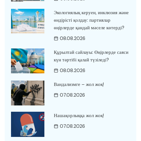
Экологиялық керуен, инклюзия және
өндірісті қолдау: партиялар
өңірлерде қандай мәселе көтерді?
08.08.2026
Құрылтай сайлауы: Өңірлерде саяси
күн тәртібі қалай түзіледі?
08.08.2026
Вандализмге – жол жоқ!
07.08.2026
Нашақорлыққа жол жоқ!
07.08.2026