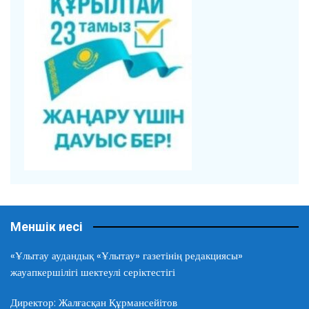
Меншік иесі
«Ұлытау аудандық «Ұлытау» газетінің редакциясы»
жауапкершілігі шектеулі серіктестігі
Директор: Жалғасқан Құрмансейітов