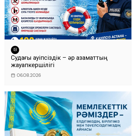
Судағы қауіпсіздік – әр азаматтың
жауапкершілігі
06.08.2026