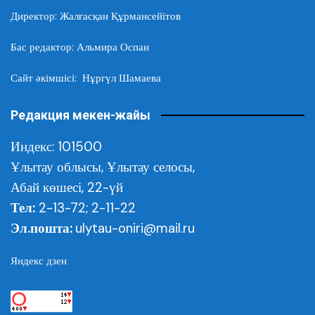
Директор: Жалғасқан Құрмансейітов
Бас редактор: Альмира Оспан
Сайт әкімшісі: Нұргүл Шамаева
Редакция мекен-жайы
Индекс: 101500
Ұлытау облысы,
Ұлытау селосы,
Абай көшесі, 22-үй
Тел:
2-13-72; 2-11-22
Эл.пошта:
ulytau-oniri@mail.ru
Яндекс дзен