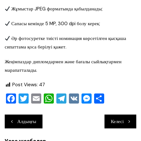
Жұмыстар JPEG форматында қабылданады;
Сапасы кемінде 5 MP, 300 dpi болу керек;
Әр фотосуретке тиісті номинация көрсетілген қысқаша
сипаттама қоса берілуі қажет.
Жеңімпаздар дипломдармен және бағалы сыйлықтармен
марапатталады.
Post Views:
47
F
T
E
W
T
V
M
О
a
wi
m
h
el
K
e
тп
c
tt
ai
at
e
ss
ра
Навигация
Алдыңғы
Келесі
e
er
l
s
gr
e
ви
по
b
A
a
n
ть