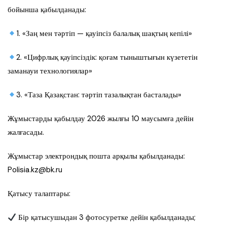
бойынша қабылданады:
1. «Заң мен тәртіп — қауіпсіз балалық шақтың кепілі»
2. «Цифрлық қауіпсіздік: қоғам тыныштығын күзететін
заманауи технологиялар»
3. «Таза Қазақстан: тәртіп тазалықтан басталады»
Жұмыстарды қабылдау 2026 жылғы 10 маусымға дейін
жалғасады.
Жұмыстар электрондық пошта арқылы қабылданады:
Polisia.kz@bk.ru
Қатысу талаптары:
Бір қатысушыдан 3 фотосуретке дейін қабылданады;