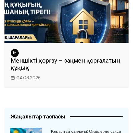
Меншікті қорғау – заңмен қорғалатын
құқық
04.08.2026
Жаңалықтар таспасы
Құрылтай сайлауы: Өңірлерде саяси