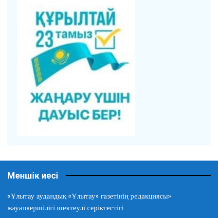
Меншік иесі
«Ұлытау аудандық «Ұлытау» газетінің редакциясы»
жауапкершілігі шектеулі серіктестігі