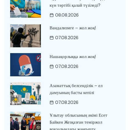
күн тәртібі қалай түзіледі?
08.08.2026
Вандализмге – жол жоқ!
07.08.2026
Нашақорлыққа жол жоқ!
07.08.2026
Азаматтық белсенділік – ел
дамуының басты кепілі
07.08.2026
Ұлытау облысының әкімі Есет
Байкен Жезқазған теміржол
вокзалындағы жаңғырту