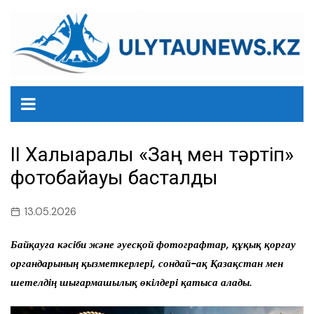
перейти
к
содержанию
II Халықаралық «Заң мен тәртіп»
фотобайқауы басталды
13.05.2026
Байқауға кәсіби және әуесқой фотографтар, құқық қорғау
органдарының қызметкерлері, сондай-ақ Қазақстан мен
шетелдің шығармашылық өкілдері қатыса алады.