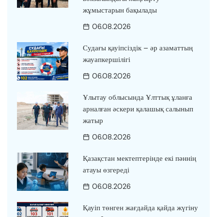
жұмыстарын бақылады
06.08.2026
Судағы қауіпсіздік – әр азаматтың
жауапкершілігі
06.08.2026
Ұлытау облысында Ұлттық ұланға
арналған әскери қалашық салынып
жатыр
06.08.2026
Қазақстан мектептерінде екі пәннің
атауы өзгереді
06.08.2026
Қауіп төнген жағдайда қайда жүгіну